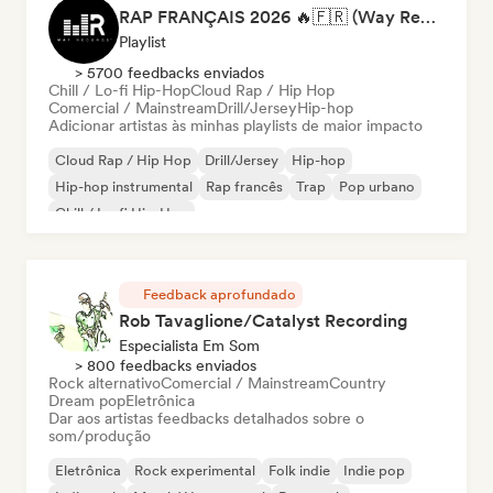
RAP FRANÇAIS 2026 🔥🇫🇷 (Way Records)
Playlist
> 5700 feedbacks enviados
Chill / Lo-fi Hip-Hop
Cloud Rap / Hip Hop
Comercial / Mainstream
Drill/Jersey
Hip-hop
Adicionar artistas às minhas playlists de maior impacto
Cloud Rap / Hip Hop
Drill/Jersey
Hip-hop
Hip-hop instrumental
Rap francês
Trap
Pop urbano
Chill / Lo-fi Hip-Hop
Feedback aprofundado
Rob Tavaglione/Catalyst Recording
Especialista Em Som
> 800 feedbacks enviados
Rock alternativo
Comercial / Mainstream
Country
Dream pop
Eletrônica
Dar aos artistas feedbacks detalhados sobre o
som/produção
Eletrônica
Rock experimental
Folk indie
Indie pop