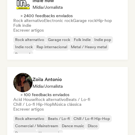
indie now
Mídia/Jornalista
> 2400 feedbacks enviados
Rock alternativo
Electronic rock
Garage rock
Hip-hop
Folk indie
Escrever artigos
Rock alternativo
Garage rock
Folk indie
Indie pop
Indie rock
Rap internacional
Metal / Heavy metal
Pop rock
Zoila Antonio
Mídia/Jornalista
> 100 feedbacks enviados
Acid House
Rock alternativo
Beats / Lo-fi
Chill / Lo-fi Hip-Hop
Música clássica
Escrever artigos
Rock alternativo
Beats / Lo-fi
Chill / Lo-fi Hip-Hop
Comercial / Mainstream
Dance music
Disco
Dream pop
House music