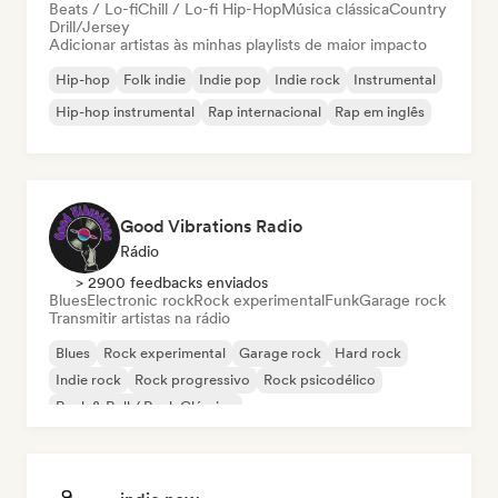
Beats / Lo-fi
Chill / Lo-fi Hip-Hop
Música clássica
Country
Drill/Jersey
Adicionar artistas às minhas playlists de maior impacto
Hip-hop
Folk indie
Indie pop
Indie rock
Instrumental
Hip-hop instrumental
Rap internacional
Rap em inglês
Good Vibrations Radio
Rádio
> 2900 feedbacks enviados
Blues
Electronic rock
Rock experimental
Funk
Garage rock
Transmitir artistas na rádio
Blues
Rock experimental
Garage rock
Hard rock
Indie rock
Rock progressivo
Rock psicodélico
Rock & Roll / Rock Clássico