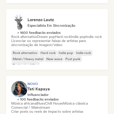
Lorenzo Lautz
Especialista Em Sincronização
> 1600 feedbacks enviados
Rock alternativo
Dream pop
Hard rock
Indie pop
Indie rock
Licenciar ou representar faixas de artistas para
sincronização de imagem/vídeo
Rock alternativo
Hard rock
Indie pop
Indie rock
Metal / Heavy metal
New wave
Post punk
Rock psicodélico
NOVO
Tati Kapaya
Influenciador
< 100 feedbacks enviados
Música africana
Blues
Chill House
Música clássica
Comercial / Mainstream
Criar posts ou reels de impacto sobre artistas