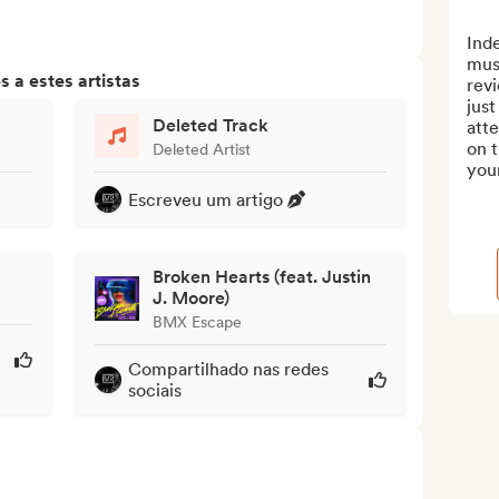
Ind
musi
 a estes artistas
revi
just
Deleted Track
att
on t
Deleted Artist
your
Escreveu um artigo
Broken Hearts (feat. Justin
J. Moore)
BMX Escape
Compartilhado nas redes
sociais