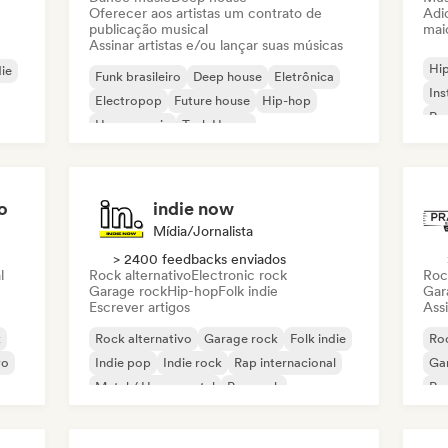
Oferecer aos artistas um contrato de
Adic
publicação musical
mai
Assinar artistas e/ou lançar suas músicas
Hi
die
Funk brasileiro
Deep house
Eletrônica
Ins
Electropop
Future house
Hip-hop
Rap
House music
Tech House
o
indie now
Mídia/Jornalista
> 2400 feedbacks enviados
l
Rock alternativo
Electronic rock
Roc
Garage rock
Hip-hop
Folk indie
Gar
Escrever artigos
Assi
k
Rock alternativo
Garage rock
Folk indie
Roc
vo
Indie pop
Indie rock
Rap internacional
Ga
Metal / Heavy metal
Pop rock
Re