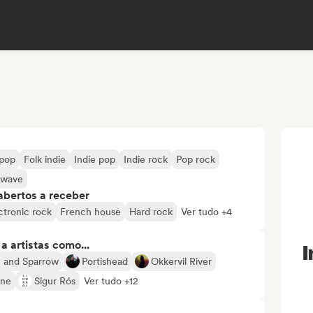
opop
Folk indie
Indie pop
Indie rock
Pop rock
hwave
abertos a receber
ctronic rock
French house
Hard rock
Ver tudo +4
 artistas como...
I
 and Sparrow
Portishead
Okkervil River
gne
Sigur Rós
Ver tudo +12