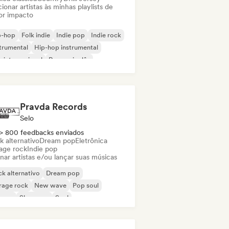
ionar artistas às minhas playlists de
or impacto
p-hop
Folk indie
Indie pop
Indie rock
trumental
Hip-hop instrumental
 internacional
Rap em inglês
Pravda Records
Selo
> 800 feedbacks enviados
k alternativo
Dream pop
Eletrônica
age rock
Indie pop
nar artistas e/ou lançar suas músicas
k alternativo
Dream pop
rage rock
New wave
Pop soul
ggae
Shoegaze
Soul