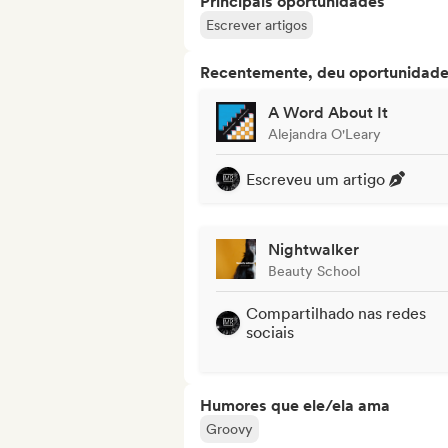
Principais oportunidades
Escrever artigos
Recentemente, deu oportunidades
A Word About It
Alejandra O'Leary
Escreveu um artigo
Nightwalker
Beauty School
Compartilhado nas redes
sociais
Humores que ele/ela ama
Groovy