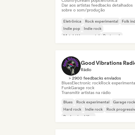
Country
Dream pop
Eletrônica
Dar aos artistas feedbacks detalhados
sobre o som/produção
Eletrônica
Rock experimental
Folk in
Indie pop
Indie rock
Metal / Heavy metal
Post punk
Rock & Roll / Rock Clássico
Good Vibrations Radi
Rádio
> 2900 feedbacks enviados
Blues
Electronic rock
Rock experimenta
Funk
Garage rock
Transmitir artistas na rádio
Blues
Rock experimental
Garage roc
Hard rock
Indie rock
Rock progressi
Rock psicodélico
Rock & Roll / Rock Clássico