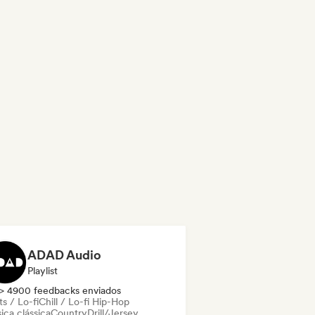
ADAD Audio
Playlist
> 4900 feedbacks enviados
s / Lo-fi
Chill / Lo-fi Hip-Hop
ica clássica
Country
Drill/Jersey