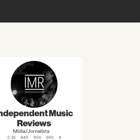
ndependent Music
Reviews
Mídia/Jornalista
2.3k
843
304
260
8