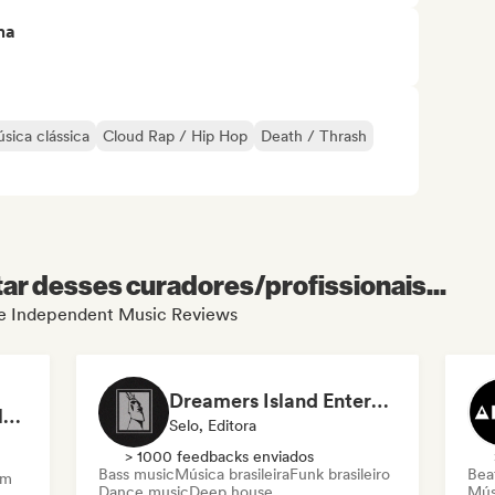
ma
sica clássica
Cloud Rap / Hip Hop
Death / Thrash
r desses curadores/profissionais...
 de Independent Music Reviews
Dreamers Island Entertainment
Rob Tavaglione/Catalyst Recording
Selo, Editora
> 1000 feedbacks enviados
Bass music
Música brasileira
Funk brasileiro
Beat
am
Dance music
Deep house
Mús