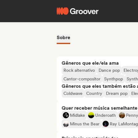
Sobre
Gêneros que ele/ela ama
Rock alternativo
Dance pop
Electr
Cantor-compositor
Synthpop
Synt
Gêneros que eles também estão 
Coldwave
Country
Dream pop
Ele
Quer receber música semelhante a
Midlake
Underoath
Penny
Minus the Bear
Ray LaMonta