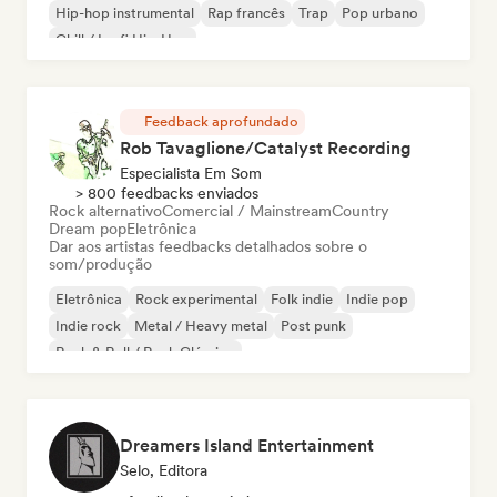
Hip-hop instrumental
Rap francês
Trap
Pop urbano
Chill / Lo-fi Hip-Hop
Feedback aprofundado
Rob Tavaglione/Catalyst Recording
Especialista Em Som
> 800 feedbacks enviados
Rock alternativo
Comercial / Mainstream
Country
Dream pop
Eletrônica
Dar aos artistas feedbacks detalhados sobre o
som/produção
Eletrônica
Rock experimental
Folk indie
Indie pop
Indie rock
Metal / Heavy metal
Post punk
Rock & Roll / Rock Clássico
Dreamers Island Entertainment
Selo, Editora