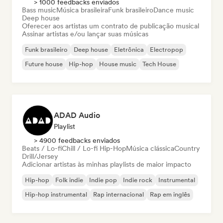
> 1000 feedbacks enviados
Bass music
Música brasileira
Funk brasileiro
Dance music
Deep house
Oferecer aos artistas um contrato de publicação musical
Assinar artistas e/ou lançar suas músicas
Funk brasileiro
Deep house
Eletrônica
Electropop
Future house
Hip-hop
House music
Tech House
ADAD Audio
Playlist
> 4900 feedbacks enviados
Beats / Lo-fi
Chill / Lo-fi Hip-Hop
Música clássica
Country
Drill/Jersey
Adicionar artistas às minhas playlists de maior impacto
Hip-hop
Folk indie
Indie pop
Indie rock
Instrumental
Hip-hop instrumental
Rap internacional
Rap em inglês