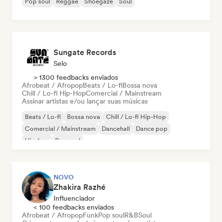
Pop soul
Reggae
Shoegaze
Soul
Sungate Records
Selo
> 1300 feedbacks enviados
Afrobeat / Afropop
Beats / Lo-fi
Bossa nova
Chill / Lo-fi Hip-Hop
Comercial / Mainstream
Assinar artistas e/ou lançar suas músicas
Beats / Lo-fi
Bossa nova
Chill / Lo-fi Hip-Hop
Comercial / Mainstream
Dancehall
Dance pop
Hip-hop
Pop soul
NOVO
Zhakira Razhé
Influenciador
< 100 feedbacks enviados
Afrobeat / Afropop
Funk
Pop soul
R&B
Soul