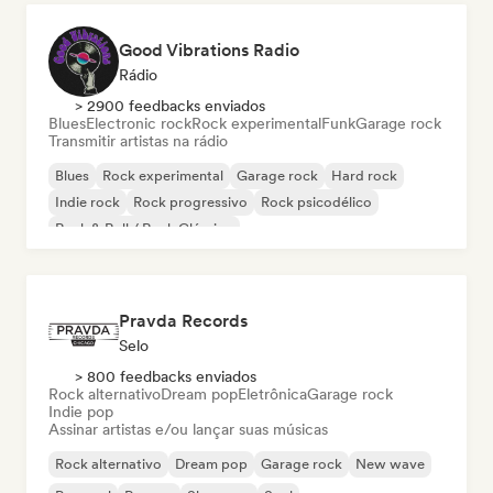
Good Vibrations Radio
Rádio
> 2900 feedbacks enviados
Blues
Electronic rock
Rock experimental
Funk
Garage rock
Transmitir artistas na rádio
Blues
Rock experimental
Garage rock
Hard rock
Indie rock
Rock progressivo
Rock psicodélico
Rock & Roll / Rock Clássico
Pravda Records
Selo
> 800 feedbacks enviados
Rock alternativo
Dream pop
Eletrônica
Garage rock
Indie pop
Assinar artistas e/ou lançar suas músicas
Rock alternativo
Dream pop
Garage rock
New wave