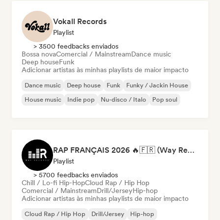
Vokall Records
Playlist
> 3500 feedbacks enviados
Bossa nova
Comercial / Mainstream
Dance music
Deep house
Funk
Adicionar artistas às minhas playlists de maior impacto
Dance music
Deep house
Funk
Funky / Jackin House
House music
Indie pop
Nu-disco / Italo
Pop soul
RAP FRANÇAIS 2026 🔥🇫🇷 (Way Records)
Playlist
> 5700 feedbacks enviados
Chill / Lo-fi Hip-Hop
Cloud Rap / Hip Hop
Comercial / Mainstream
Drill/Jersey
Hip-hop
Adicionar artistas às minhas playlists de maior impacto
Cloud Rap / Hip Hop
Drill/Jersey
Hip-hop