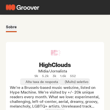
Sobre
HighClouds
Mídia/Jornalista
9k
5.2k
3k
1.6k
552
Alta taxa de resposta
(Muito) seletivo
We're a Brussels-based music webzine, listed on 
Hype Machine. We're visited by +/- 20k unique 
readers every month. What we love: experimental, 
challenging, left-of-center, aerial, dreamy, groovy, 
melancholy, LGBTQ+ artists. Unreleased track...