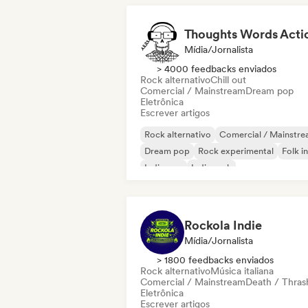
Thoughts Words Acti
Mídia/Jornalista
> 4000 feedbacks enviados
Rock alternativo
Chill out
Comercial / Mainstream
Dream pop
Eletrônica
Escrever artigos
Rock alternativo
Comercial / Mainstr
Dream pop
Rock experimental
Folk i
Indie pop
Indie rock
Metal / Heavy metal
Rockola Indie
Mídia/Jornalista
> 1800 feedbacks enviados
Rock alternativo
Música italiana
Comercial / Mainstream
Death / Thras
Eletrônica
Escrever artigos