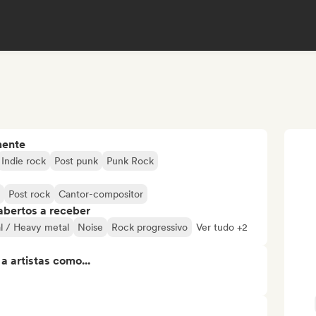
mente
Indie rock
Post punk
Punk Rock
Post rock
Cantor-compositor
abertos a receber
l / Heavy metal
Noise
Rock progressivo
Ver tudo +2
 artistas como...