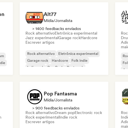
on
Alt77
Mídia/Jornalista
> 1400 feedbacks enviados
Rock alternativo
Eletrônica experimental
Roc
Jazz experimental
Garage rock
Hardcore
Dru
Escrever artigos
Adic
mai
Rock alternativo
Eletrônica experimental
eam
Roc
Garage rock
Hardcore
Folk indie
ndie
Fol
Indie rock
Pop Punk
Post punk
Ja
Pop Fantasma
Mídia/Jornalista
> 900 feedbacks enviados
Rock alternativo
Dream pop
Electronic rock
Roc
h
Rock experimental
Indie rock
Indi
Escrever artigos
Adic
mai