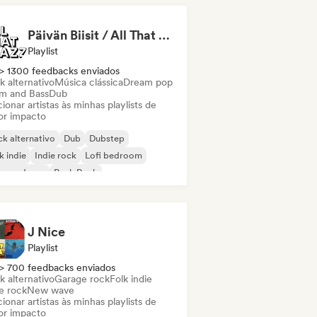
Päivän Biisit / All That Plazz
Playlist
> 1300 feedbacks enviados
k alternativo
Música clássica
Dream pop
m and Bass
Dub
ionar artistas às minhas playlists de
or impacto
k alternativo
Dub
Dubstep
k indie
Indie rock
Lofi bedroom
zz moderno
Punk Rock
J Nice
Playlist
> 700 feedbacks enviados
k alternativo
Garage rock
Folk indie
e rock
New wave
ionar artistas às minhas playlists de
or impacto