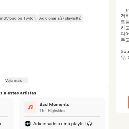
T
저희
oundCloud ou Twitch
Adicionar à(s) playlist(s)
트들
하고
디어
두고
Sp
유,
Veja mais
 a estes artistas
Bad Moments
The Highsides
Adicionado a uma playlist