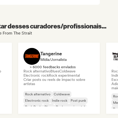
r desses curadores/profissionais...
de From The Strait
Tangerine
Mídia/Jornalista
> 6000 feedbacks enviados
p
Rock alternativo
Blues
Coldwave
Roc
Electronic rock
Rock experimental
Indi
Criar posts ou reels de impacto sobre
Escr
artistas
Adic
mai
Rock alternativo
Coldwave
Roc
Electronic rock
Indie rock
Post punk
Met
Punk Rock
Blues
Rock experimental
Pu
Po