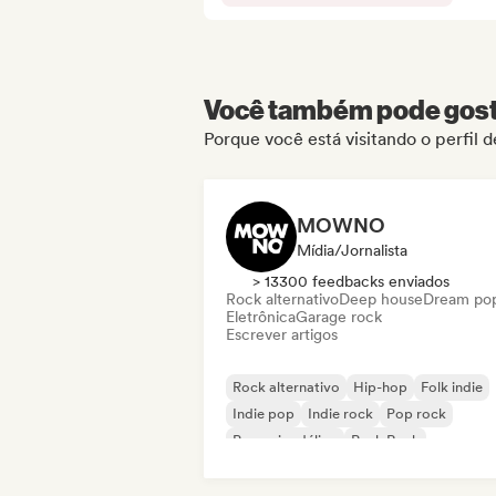
Você também pode gosta
Porque você está visitando o perfil 
MOWNO
Mídia/Jornalista
> 13300 feedbacks enviados
Rock alternativo
Deep house
Dream po
Eletrônica
Garage rock
Escrever artigos
Rock alternativo
Hip-hop
Folk indie
Indie pop
Indie rock
Pop rock
Pop psicodélico
Punk Rock