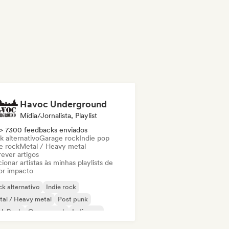
Havoc Underground
Mídia/Jornalista, Playlist
> 7300 feedbacks enviados
k alternativo
Garage rock
Indie pop
e rock
Metal / Heavy metal
ever artigos
ionar artistas às minhas playlists de
or impacto
k alternativo
Indie rock
al / Heavy metal
Post punk
nk Rock
Garage rock
Indie pop
p rock