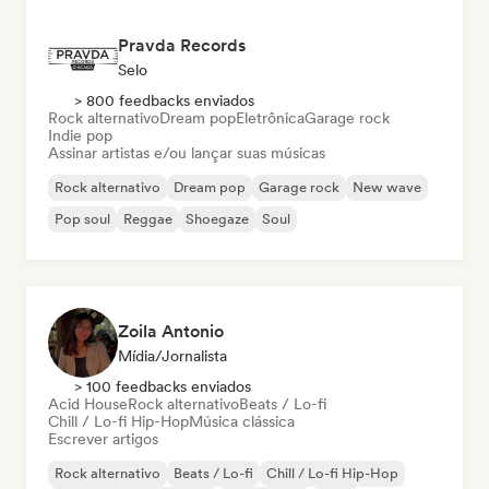
Pravda Records
Selo
> 800 feedbacks enviados
Rock alternativo
Dream pop
Eletrônica
Garage rock
Indie pop
Assinar artistas e/ou lançar suas músicas
Rock alternativo
Dream pop
Garage rock
New wave
Pop soul
Reggae
Shoegaze
Soul
Zoila Antonio
Mídia/Jornalista
> 100 feedbacks enviados
Acid House
Rock alternativo
Beats / Lo-fi
Chill / Lo-fi Hip-Hop
Música clássica
Escrever artigos
Rock alternativo
Beats / Lo-fi
Chill / Lo-fi Hip-Hop