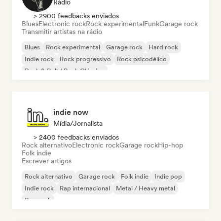
Rádio
> 2900 feedbacks enviados
Blues
Electronic rock
Rock experimental
Funk
Garage rock
Transmitir artistas na rádio
Blues
Rock experimental
Garage rock
Hard rock
Indie rock
Rock progressivo
Rock psicodélico
Rock & Roll / Rock Clássico
indie now
Mídia/Jornalista
> 2400 feedbacks enviados
Rock alternativo
Electronic rock
Garage rock
Hip-hop
Folk indie
Escrever artigos
Rock alternativo
Garage rock
Folk indie
Indie pop
Indie rock
Rap internacional
Metal / Heavy metal
Pop rock