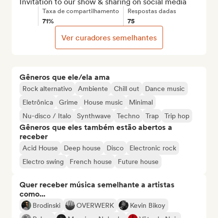
Invitation to our show & sharing on social media
Taxa de compartilhamento
Respostas dadas
71%
75
Ver curadores semelhantes
Gêneros que ele/ela ama
Rock alternativo
Ambiente
Chill out
Dance music
Eletrônica
Grime
House music
Minimal
Nu-disco / Italo
Synthwave
Techno
Trap
Trip hop
Gêneros que eles também estão abertos a
receber
Acid House
Deep house
Disco
Electronic rock
Electro swing
French house
Future house
Quer receber música semelhante a artistas
como...
Brodinski
OVERWERK
Kevin Bikoy