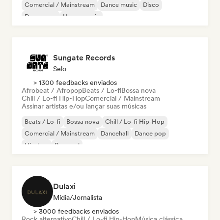
Comercial / Mainstream
Dance music
Disco
Dream pop
House music
Sungate Records
Selo
> 1300 feedbacks enviados
Afrobeat / Afropop
Beats / Lo-fi
Bossa nova
Chill / Lo-fi Hip-Hop
Comercial / Mainstream
Assinar artistas e/ou lançar suas músicas
Beats / Lo-fi
Bossa nova
Chill / Lo-fi Hip-Hop
Comercial / Mainstream
Dancehall
Dance pop
Hip-hop
Pop soul
Dulaxi
Mídia/Jornalista
> 3000 feedbacks enviados
Rock alternativo
Chill / Lo-fi Hip-Hop
Música clássica