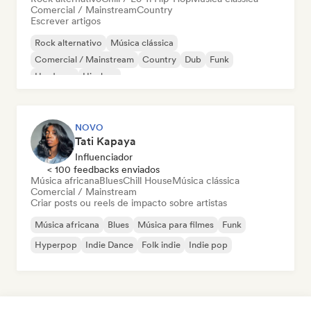
Comercial / Mainstream
Country
Escrever artigos
Rock alternativo
Música clássica
Comercial / Mainstream
Country
Dub
Funk
Hardcore
Hip-hop
NOVO
Tati Kapaya
Influenciador
< 100 feedbacks enviados
Música africana
Blues
Chill House
Música clássica
Comercial / Mainstream
Criar posts ou reels de impacto sobre artistas
Música africana
Blues
Música para filmes
Funk
Hyperpop
Indie Dance
Folk indie
Indie pop