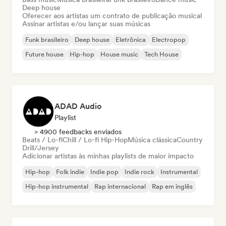
Deep house
Oferecer aos artistas um contrato de publicação musical
Assinar artistas e/ou lançar suas músicas
Funk brasileiro
Deep house
Eletrônica
Electropop
Future house
Hip-hop
House music
Tech House
ADAD Audio
Playlist
> 4900 feedbacks enviados
Beats / Lo-fi
Chill / Lo-fi Hip-Hop
Música clássica
Country
Drill/Jersey
Adicionar artistas às minhas playlists de maior impacto
Hip-hop
Folk indie
Indie pop
Indie rock
Instrumental
Hip-hop instrumental
Rap internacional
Rap em inglês