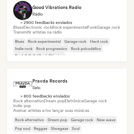
Good Vibrations Radio
Rádio
> 2900 feedbacks enviados
Blues
Electronic rock
Rock experimental
Funk
Garage rock
Transmitir artistas na rádio
Blues
Rock experimental
Garage rock
Hard rock
Indie rock
Rock progressivo
Rock psicodélico
Rock & Roll / Rock Clássico
Pravda Records
Selo
> 800 feedbacks enviados
Rock alternativo
Dream pop
Eletrônica
Garage rock
Indie pop
Assinar artistas e/ou lançar suas músicas
Rock alternativo
Dream pop
Garage rock
New wave
Pop soul
Reggae
Shoegaze
Soul