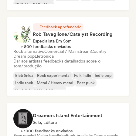
Chill / Lo-fi Hip-Hop
Feedback aprofundado
Rob Tavaglione/Catalyst Recording
Especialista Em Som
> 800 feedbacks enviados
Rock alternativo
Comercial / Mainstream
Country
Dream pop
Eletrônica
Dar aos artistas feedbacks detalhados sobre o
som/produção
Eletrônica
Rock experimental
Folk indie
Indie pop
Indie rock
Metal / Heavy metal
Post punk
Rock & Roll / Rock Clássico
Dreamers Island Entertainment
Selo, Editora
> 1000 feedbacks enviados
Bass music
Música brasileira
Funk brasileiro
Dance music