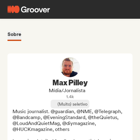
Sobre
Max Pilley
Mídia/Jornalista
1.4k
(Muito) seletivo
Music journalist. @guardian, @NME, @Telegraph, 
@Bandcamp, @EveningStandard, @theQuietus, 
@LoudAndQuietMag, @diymagazine, 
@HUCKmagazine, others
