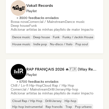
Vokall Records
Playlist
> 3500 feedbacks enviados
Bossa nova
Comercial / Mainstream
Dance music
Deep house
Funk
Adicionar artistas às minhas playlists de maior impacto
Dance music
Deep house
Funk
Funky / Jackin House
House music
Indie pop
Nu-disco / Italo
Pop soul
RAP FRANÇAIS 2026 🔥🇫🇷 (Way Records)
Playlist
> 5700 feedbacks enviados
Chill / Lo-fi Hip-Hop
Cloud Rap / Hip Hop
Comercial / Mainstream
Drill/Jersey
Hip-hop
Adicionar artistas às minhas playlists de maior impacto
Cloud Rap / Hip Hop
Drill/Jersey
Hip-hop
Hip-hop instrumental
Rap francês
Trap
Pop urbano