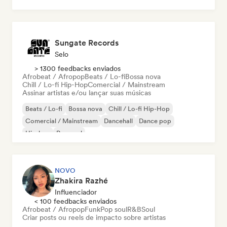
Sungate Records
Selo
> 1300 feedbacks enviados
Afrobeat / Afropop
Beats / Lo-fi
Bossa nova
Chill / Lo-fi Hip-Hop
Comercial / Mainstream
Assinar artistas e/ou lançar suas músicas
Beats / Lo-fi
Bossa nova
Chill / Lo-fi Hip-Hop
Comercial / Mainstream
Dancehall
Dance pop
Hip-hop
Pop soul
NOVO
Zhakira Razhé
Influenciador
< 100 feedbacks enviados
Afrobeat / Afropop
Funk
Pop soul
R&B
Soul
Criar posts ou reels de impacto sobre artistas