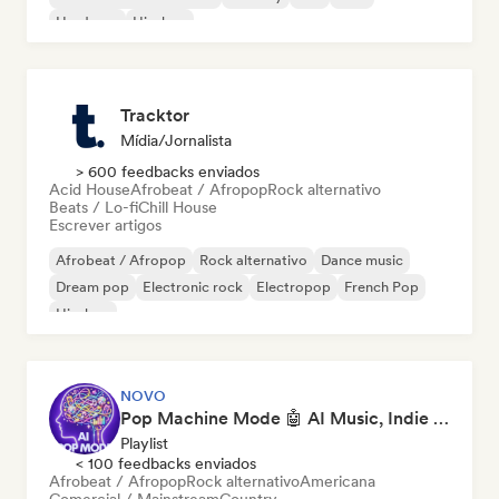
Hardcore
Hip-hop
Tracktor
Mídia/Jornalista
> 600 feedbacks enviados
Acid House
Afrobeat / Afropop
Rock alternativo
Beats / Lo-fi
Chill House
Escrever artigos
Afrobeat / Afropop
Rock alternativo
Dance music
Dream pop
Electronic rock
Electropop
French Pop
Hip-hop
NOVO
Pop Machine Mode 🤖 AI Music, Indie Pop & Dream Pop
Playlist
< 100 feedbacks enviados
Afrobeat / Afropop
Rock alternativo
Americana