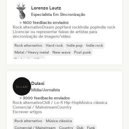
Lorenzo Lautz
Especialista Em Sincronização
> 1600 feedbacks enviados
Rock alternativo
Dream pop
Hard rock
Indie pop
Indie rock
Licenciar ou representar faixas de artistas para
sincronização de imagem/vídeo
Rock alternativo
Hard rock
Indie pop
Indie rock
Metal / Heavy metal
New wave
Post punk
Rock psicodélico
Dulaxi
Mídia/Jornalista
> 3000 feedbacks enviados
Rock alternativo
Chill / Lo-fi Hip-Hop
Música clássica
Comercial / Mainstream
Country
Escrever artigos
Rock alternativo
Música clássica
Comercial / Mainstream
Country
Dub
Funk