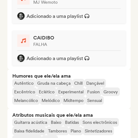
MJ Wemoto
Adicionado a uma playlist
CAIDIBO
FALHA
Adicionado a uma playlist
Humores que ele/ela ama
Autêntico
Gruda na cabeça
Chill
Dançável
Excêntrico
Eclético
Experimental
Fusion
Groovy
Melancólico
Melódico
Midtempo
Sensual
Atributos musicais que ele/ela ama
Guitarra acústica
Baixo
Batidas
Sons electrônicos
Baixa fidelidade
Tambores
Piano
Sintetizadores