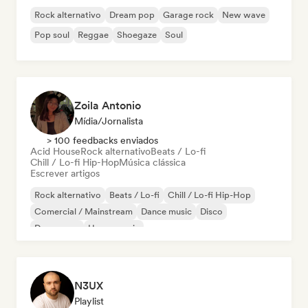
Rock alternativo
Dream pop
Garage rock
New wave
Pop soul
Reggae
Shoegaze
Soul
Zoila Antonio
Mídia/Jornalista
> 100 feedbacks enviados
Acid House
Rock alternativo
Beats / Lo-fi
Chill / Lo-fi Hip-Hop
Música clássica
Escrever artigos
Rock alternativo
Beats / Lo-fi
Chill / Lo-fi Hip-Hop
Comercial / Mainstream
Dance music
Disco
Dream pop
House music
N3UX
Playlist