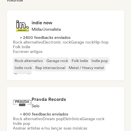
indie now
Mídia/Jornalista
> 2400 feedbacks enviados
Rock alternativo
Electronic rock
Garage rock
Hip-hop
Folk indie
Escrever artigos
Rock alternativo
Garage rock
Folk indie
Indie pop
Indie rock
Rap internacional
Metal / Heavy metal
Pop rock
Pravda Records
Selo
> 800 feedbacks enviados
Rock alternativo
Dream pop
Eletrônica
Garage rock
Indie pop
Assinar artistas e/ou lançar suas músicas