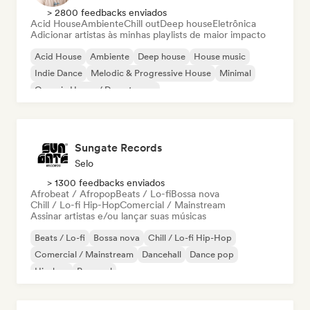
> 2800 feedbacks enviados
Acid House
Ambiente
Chill out
Deep house
Eletrônica
Adicionar artistas às minhas playlists de maior impacto
Acid House
Ambiente
Deep house
House music
Indie Dance
Melodic & Progressive House
Minimal
Organic House / Downtempo
Sungate Records
Selo
> 1300 feedbacks enviados
Afrobeat / Afropop
Beats / Lo-fi
Bossa nova
Chill / Lo-fi Hip-Hop
Comercial / Mainstream
Assinar artistas e/ou lançar suas músicas
Beats / Lo-fi
Bossa nova
Chill / Lo-fi Hip-Hop
Comercial / Mainstream
Dancehall
Dance pop
Hip-hop
Pop soul