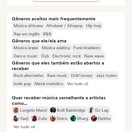
Gêneros aceitos mais frequentemente
Música africana
Afrobeat / Afropop
Hip-hop
Rap em inglês
R&B
Gêneros que ele/ela ama
Música árabe
Música asiática
Funk brasileiro
Dance music
Dub
Electronic rock
New wave
Gêneros que eles também estão abertos a
receber
Rock alternativo
Bass music
Drill/Jersey
Jazz fusion
Indie pop
Metal melódico
Ver tudo +2
Quer receber música semelhante a artistas
como...
Lungelo Manzi
Bulli Bainbridge
DJ Lag
Yaeji
Zuks
Dolce
Bharg
Elektre
Ver tudo +6