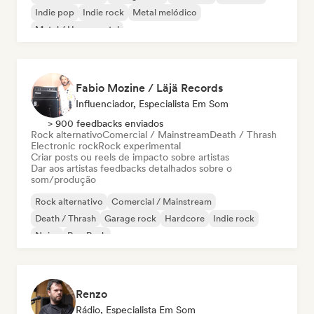
Indie pop
Indie rock
Metal melódico
Metal / Heavy metal
Fabio Mozine / Läjä Records
Influenciador, Especialista Em Som
> 900 feedbacks enviados
Rock alternativo
Comercial / Mainstream
Death / Thrash
Electronic rock
Rock experimental
Criar posts ou reels de impacto sobre artistas
Dar aos artistas feedbacks detalhados sobre o
som/produção
Rock alternativo
Comercial / Mainstream
Death / Thrash
Garage rock
Hardcore
Indie rock
Noise
Pop Punk
Renzo
Rádio, Especialista Em Som