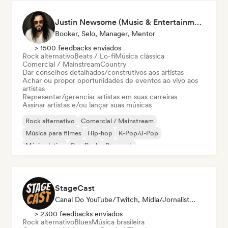
Justin Newsome (Music & Entertainment Executive | A&R, Artist Development & Partnerships | Applied AI & Systems Strategy)
Booker, Selo, Manager, Mentor
> 1500 feedbacks enviados
Rock alternativo
Beats / Lo-fi
Música clássica
Comercial / Mainstream
Country
Dar conselhos detalhados/construtivos aos artistas
Achar ou propor oportunidades de eventos ao vivo aos
artistas
Representar/gerenciar artistas em suas carreiras
Assinar artistas e/ou lançar suas músicas
Rock alternativo
Comercial / Mainstream
Música para filmes
Hip-hop
K-Pop/J-Pop
Música latina
Pop Punk
Pop rock
StageCast
Canal Do YouTube/Twitch, Mídia/Jornalista, Mentor, Influenciador, Especialista Em Som
> 2300 feedbacks enviados
Rock alternativo
Blues
Música brasileira