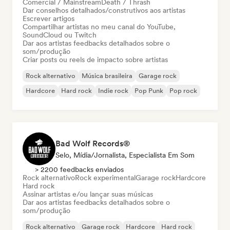
Comercial / Mainstream
Death / Thrash
Dar conselhos detalhados/construtivos aos artistas
Escrever artigos
Compartilhar artistas no meu canal do YouTube,
SoundCloud ou Twitch
Dar aos artistas feedbacks detalhados sobre o
som/produção
Criar posts ou reels de impacto sobre artistas
Rock alternativo
Música brasileira
Garage rock
Hardcore
Hard rock
Indie rock
Pop Punk
Pop rock
Bad Wolf Records®
Selo, Mídia/Jornalista, Especialista Em Som
> 2200 feedbacks enviados
Rock alternativo
Rock experimental
Garage rock
Hardcore
Hard rock
Assinar artistas e/ou lançar suas músicas
Dar aos artistas feedbacks detalhados sobre o
som/produção
Rock alternativo
Garage rock
Hardcore
Hard rock