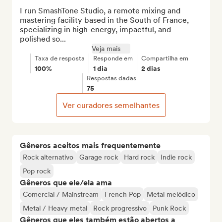
I run SmashTone Studio, a remote mixing and 
mastering facility based in the South of France, 
specializing in high-energy, impactful, and 
polished so...
Veja mais
Taxa de resposta
Responde em
Compartilha em
100%
1 dia
2 dias
Respostas dadas
75
Ver curadores semelhantes
Gêneros aceitos mais frequentemente
Rock alternativo
Garage rock
Hard rock
Indie rock
Pop rock
Gêneros que ele/ela ama
Comercial / Mainstream
French Pop
Metal melódico
Metal / Heavy metal
Rock progressivo
Punk Rock
Gêneros que eles também estão abertos a