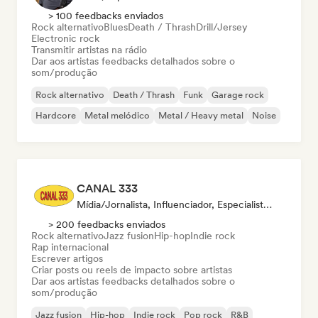
> 100 feedbacks enviados
Rock alternativo
Blues
Death / Thrash
Drill/Jersey
Electronic rock
Transmitir artistas na rádio
Dar aos artistas feedbacks detalhados sobre o
som/produção
Rock alternativo
Death / Thrash
Funk
Garage rock
Hardcore
Metal melódico
Metal / Heavy metal
Noise
CANAL 333
Mídia/Jornalista, Influenciador, Especialista Em Som
> 200 feedbacks enviados
Rock alternativo
Jazz fusion
Hip-hop
Indie rock
Rap internacional
Escrever artigos
Criar posts ou reels de impacto sobre artistas
Dar aos artistas feedbacks detalhados sobre o
som/produção
Jazz fusion
Hip-hop
Indie rock
Pop rock
R&B