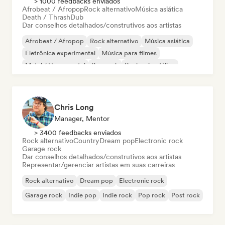
> 1000 feedbacks enviados
Afrobeat / Afropop
Rock alternativo
Música asiática
Death / Thrash
Dub
Dar conselhos detalhados/construtivos aos artistas
Afrobeat / Afropop
Rock alternativo
Música asiática
Eletrônica experimental
Música para filmes
Metal / Heavy metal
Pop rock
Rock psicodélico
Chris Long
Manager, Mentor
> 3400 feedbacks enviados
Rock alternativo
Country
Dream pop
Electronic rock
Garage rock
Dar conselhos detalhados/construtivos aos artistas
Representar/gerenciar artistas em suas carreiras
Rock alternativo
Dream pop
Electronic rock
Garage rock
Indie pop
Indie rock
Pop rock
Post rock