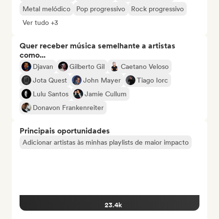
Metal melódico
Pop progressivo
Rock progressivo
Ver tudo +3
Quer receber música semelhante a artistas
como...
Djavan
Gilberto Gil
Caetano Veloso
Jota Quest
John Mayer
Tiago Iorc
Lulu Santos
Jamie Cullum
Donavon Frankenreiter
Principais oportunidades
Adicionar artistas às minhas playlists de maior impacto
23.4k