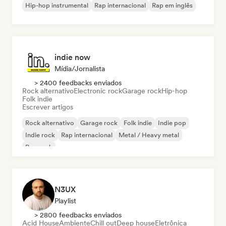
Hip-hop instrumental
Rap internacional
Rap em inglês
indie now
Mídia/Jornalista
> 2400 feedbacks enviados
Rock alternativo
Electronic rock
Garage rock
Hip-hop
Folk indie
Escrever artigos
Rock alternativo
Garage rock
Folk indie
Indie pop
Indie rock
Rap internacional
Metal / Heavy metal
Pop rock
N3UX
Playlist
> 2800 feedbacks enviados
Acid House
Ambiente
Chill out
Deep house
Eletrônica