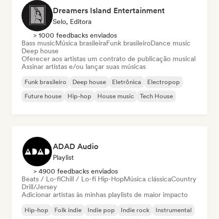
Dreamers Island Entertainment
Selo, Editora
> 1000 feedbacks enviados
Bass music
Música brasileira
Funk brasileiro
Dance music
Deep house
Oferecer aos artistas um contrato de publicação musical
Assinar artistas e/ou lançar suas músicas
Funk brasileiro
Deep house
Eletrônica
Electropop
Future house
Hip-hop
House music
Tech House
ADAD Audio
Playlist
> 4900 feedbacks enviados
Beats / Lo-fi
Chill / Lo-fi Hip-Hop
Música clássica
Country
Drill/Jersey
Adicionar artistas às minhas playlists de maior impacto
Hip-hop
Folk indie
Indie pop
Indie rock
Instrumental