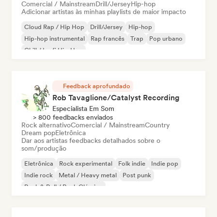
Comercial / Mainstream
Drill/Jersey
Hip-hop
Adicionar artistas às minhas playlists de maior impacto
Cloud Rap / Hip Hop
Drill/Jersey
Hip-hop
Hip-hop instrumental
Rap francês
Trap
Pop urbano
Chill / Lo-fi Hip-Hop
Feedback aprofundado
Rob Tavaglione/Catalyst Recording
Especialista Em Som
> 800 feedbacks enviados
Rock alternativo
Comercial / Mainstream
Country
Dream pop
Eletrônica
Dar aos artistas feedbacks detalhados sobre o
som/produção
Eletrônica
Rock experimental
Folk indie
Indie pop
Indie rock
Metal / Heavy metal
Post punk
Rock & Roll / Rock Clássico