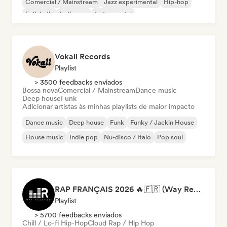
Comercial / Mainstream
Jazz experimental
Hip-hop
Folk indie
Indie pop
Instrumental
Vokall Records
Playlist
> 3500 feedbacks enviados
Bossa nova
Comercial / Mainstream
Dance music
Deep house
Funk
Adicionar artistas às minhas playlists de maior impacto
Dance music
Deep house
Funk
Funky / Jackin House
House music
Indie pop
Nu-disco / Italo
Pop soul
RAP FRANÇAIS 2026 🔥🇫🇷 (Way Records)
Playlist
> 5700 feedbacks enviados
Chill / Lo-fi Hip-Hop
Cloud Rap / Hip Hop