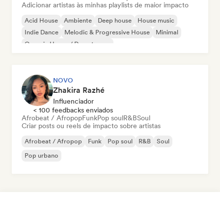
Adicionar artistas às minhas playlists de maior impacto
Acid House
Ambiente
Deep house
House music
Indie Dance
Melodic & Progressive House
Minimal
Organic House / Downtempo
NOVO
Zhakira Razhé
Influenciador
< 100 feedbacks enviados
Afrobeat / Afropop
Funk
Pop soul
R&B
Soul
Criar posts ou reels de impacto sobre artistas
Afrobeat / Afropop
Funk
Pop soul
R&B
Soul
Pop urbano