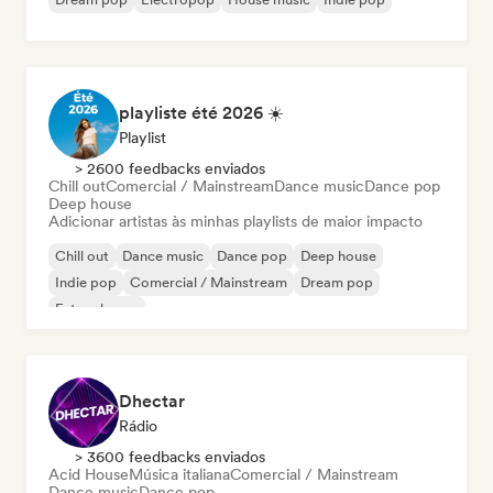
playliste été 2026 ☀️
Playlist
> 2600 feedbacks enviados
Chill out
Comercial / Mainstream
Dance music
Dance pop
Deep house
Adicionar artistas às minhas playlists de maior impacto
Chill out
Dance music
Dance pop
Deep house
Indie pop
Comercial / Mainstream
Dream pop
Future house
Dhectar
Rádio
> 3600 feedbacks enviados
Acid House
Música italiana
Comercial / Mainstream
Dance music
Dance pop