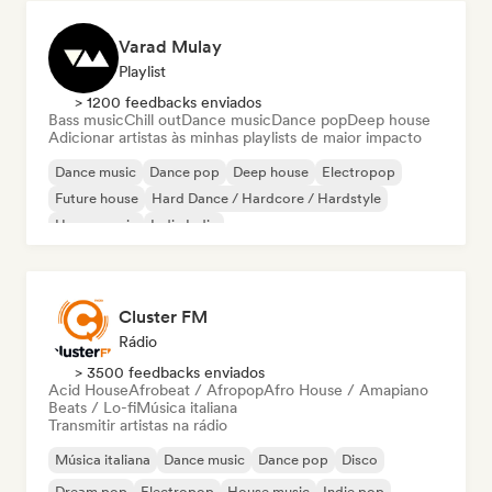
Varad Mulay
Playlist
> 1200 feedbacks enviados
Bass music
Chill out
Dance music
Dance pop
Deep house
Adicionar artistas às minhas playlists de maior impacto
Dance music
Dance pop
Deep house
Electropop
Future house
Hard Dance / Hardcore / Hardstyle
House music
Indie India
Cluster FM
Rádio
> 3500 feedbacks enviados
Acid House
Afrobeat / Afropop
Afro House / Amapiano
Beats / Lo-fi
Música italiana
Transmitir artistas na rádio
Música italiana
Dance music
Dance pop
Disco
Dream pop
Electropop
House music
Indie pop