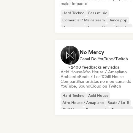
maior impacto
Hard Techno
Bass music
Comercial / Mainstream
Dance pop
Deep house
Drum and Bass
Dubstep
Eletrônica
No Mercy
Canal Do YouTube/Twitch
> 2400 feedbacks enviados
Acid House
Afro House / Amapiano
Ambiente
Beats / Lo-fi
Chill House
Compartilhar artistas no meu canal do
YouTube, SoundCloud ou Twitch
Hard Techno
Acid House
Afro House / Amapiano
Beats / Lo-fi
Chill House
Dance music
Deep house
Drum and Bass