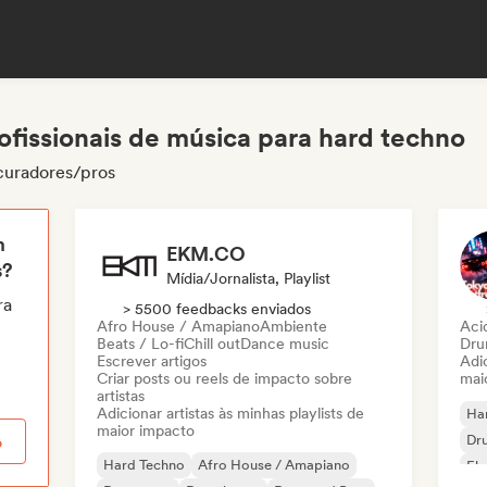
ofissionais de música para hard techno
 curadores/pros
m
EKM.CO
s?
Mídia/Jornalista, Playlist
ra
> 5500 feedbacks enviados
Afro House / Amapiano
Ambiente
Aci
Beats / Lo-fi
Chill out
Dance music
Dru
Escrever artigos
Adic
Criar posts ou reels de impacto sobre
mai
artistas
Adicionar artistas às minhas playlists de
Ha
maior impacto
Dr
o
Hard Techno
Afro House / Amapiano
Ele