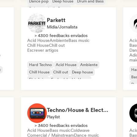
Dance pop
Deep house
Drum and Bass
Fun
Dubstep
Indie Dance
Melodic & Progressive House
Parkett
Mídia/Jornalista
> 4300 feedbacks enviados
Acid House
Ambiente
Bass music
Aci
Chill House
Chill out
Bas
Escrever artigos
Dan
e
Adic
mai
Hard Techno
Acid House
Ambiente
c
Ha
Chill House
Chill out
Deep house
Bas
Eletrônica
Funky / Jackin House
Da
Du
Techno/House & Electronic Music for Svea Playlists
Playlist
> 3400 feedbacks enviados
Acid House
Bass music
Coldwave
Aci
Comercial / Mainstream
Dance music
Bas