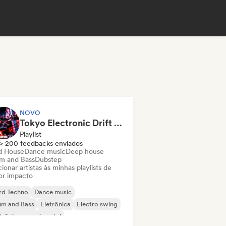
NOVO
Tokyo Electronic Drift 🏎️ Schranz, Hard Techno & Anime EDM
Playlist
> 200 feedbacks enviados
d House
Dance music
Deep house
m and Bass
Dubstep
ionar artistas às minhas playlists de
or impacto
rd Techno
Dance music
um and Bass
Eletrônica
Electro swing
trônica experimental