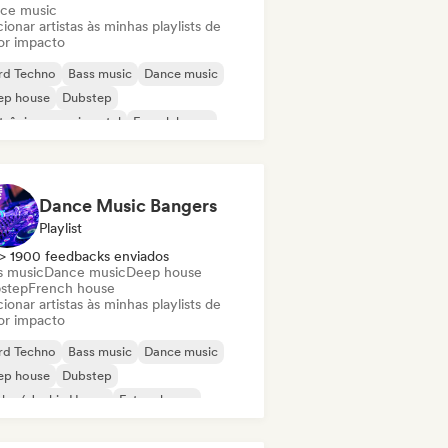
ce music
ionar artistas às minhas playlists de
or impacto
rd Techno
Bass music
Dance music
ep house
Dubstep
trônica experimental
French house
d Dance / Hardcore / Hardstyle
Dance Music Bangers
Playlist
> 1900 feedbacks enviados
s music
Dance music
Deep house
step
French house
ionar artistas às minhas playlists de
or impacto
rd Techno
Bass music
Dance music
ep house
Dubstep
ky / Jackin House
Future house
use music