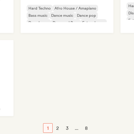
Ha
Hard Techno
Afro House / Amapiano
Di
Bass music
Dance music
Dance pop
Fut
Deep house
Drum and Bass
Future house
1
2
3
...
8