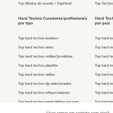
Top Música do mundo / Espiritual
Top Techn
Hard Techno Curadores/profissionais
Hard Tech
por tipo
por país
Top hard techno bookers
Top hard te
Top hard techno selos
Top hard t
Top hard techno mídias/jornalistas
Top hard t
Top hard techno playlists
Top hard te
Top hard techno rádios
Top hard t
Top hard techno djs selecionados
Top hard t
Top hard techno influenciadores
Top hard t
Top hard techno especialistas em som
Top hard t
Top hard t
Quer entrar em contato com eles?