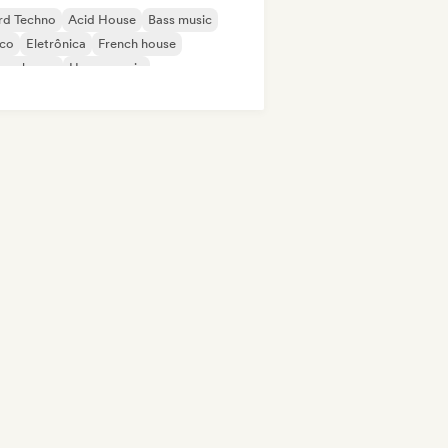
rd Techno
Acid House
Bass music
sco
Eletrônica
French house
ure house
House music