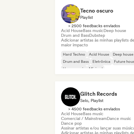
Tecno oscuro
Playlist
> 2500 feedbacks enviados
Acid House
Bass music
Deep house
Drum and Bass
Dubstep
Adicionar artistas às minhas playlists d
maior impacto
Hard Techno
Acid House
Deep house
Drum and Bass
Eletrônica
Future hou
House music
Minimal
Glitch Records
Selo, Playlist
> 4500 feedbacks enviados
Acid House
Bass music
Comercial / Mainstream
Dance music
Dance pop
Assinar artistas e/ou lançar suas músic
Adicionar artistas às minhas playlists d