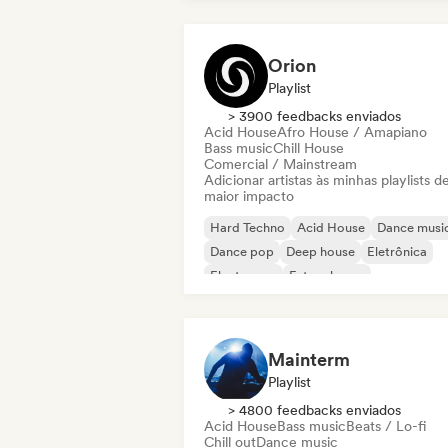
Orion
Playlist
> 3900 feedbacks enviados
Acid House
Afro House / Amapiano
Bass music
Chill House
Comercial / Mainstream
Adicionar artistas às minhas playlists d
maior impacto
Hard Techno
Acid House
Dance musi
Dance pop
Deep house
Eletrônica
Electropop
Future house
Mainterm
Playlist
> 4800 feedbacks enviados
Acid House
Bass music
Beats / Lo-fi
Chill out
Dance music