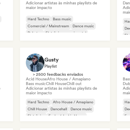
e
Adicionar artistas às minhas playlists de
Dan
maior impacto
Adic
mai
Hard Techno
Bass music
Ha
Comercial / Mainstream
Dance music
De
Dubstep
Eletrônica experimental
Ele
French house
House music
Har
Gusty
Playlist
> 2500 feedbacks enviados
Acid House
Afro House / Amapiano
Bas
Bass music
Chill House
Chill out
Dub
e
Adicionar artistas às minhas playlists de
Adic
maior impacto
mai
Hard Techno
Afro House / Amapiano
Ha
Chill House
Dancehall
Dance music
De
Eletrônica
Funky / Jackin House
Fun
House music
Ho