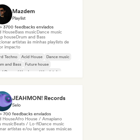
Mazdem
Playlist
> 3700 feedbacks enviados
d House
Bass music
Dance music
p house
Drum and Bass
ionar artistas às minhas playlists de
or impacto
rd Techno
Acid House
Dance music
um and Bass
Future house
d Dance / Hardcore / Hardstyle
odic & Progressive House
lodic Techno
JEAHMON! Records
Selo
> 700 feedbacks enviados
d House
Afro House / Amapiano
s music
Beats / Lo-fi
Dance music
nar artistas e/ou lançar suas músicas