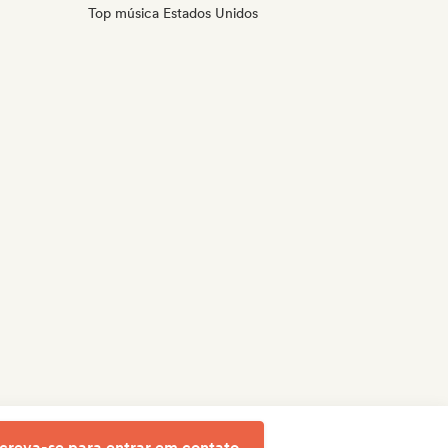
Top música Estados Unidos
screva-se para entrar em contato