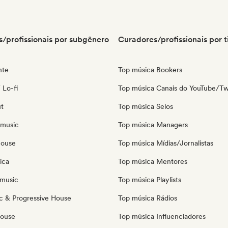
/profissionais por subgênero
Curadores/profissionais por t
nte
Top música Bookers
 Lo-fi
Top música Canais do YouTube/Tw
ut
Top música Selos
 music
Top música Managers
house
Top música Mídias/Jornalistas
ica
Top música Mentores
music
Top música Playlists
c & Progressive House
Top música Rádios
House
Top música Influenciadores