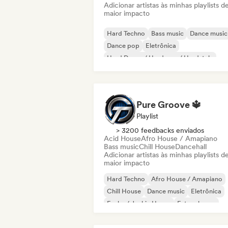
Adicionar artistas às minhas playlists d
maior impacto
Hard Techno
Bass music
Dance music
Dance pop
Eletrônica
Hard Dance / Hardcore / Hardstyle
House music
Música industrial
Pure Groove 🔱
Playlist
> 3200 feedbacks enviados
Acid House
Afro House / Amapiano
Bass music
Chill House
Dancehall
Adicionar artistas às minhas playlists d
maior impacto
Hard Techno
Afro House / Amapiano
Chill House
Dance music
Eletrônica
Funky / Jackin House
Future house
House music