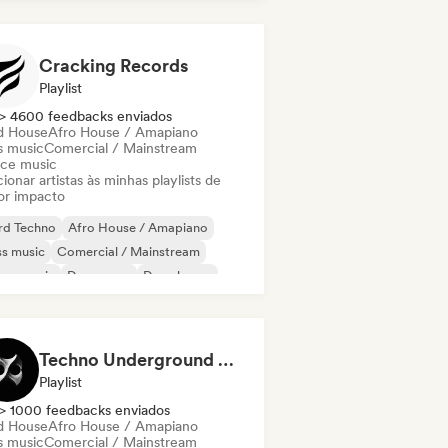
ky / Jackin House
Future house
Cracking Records
Playlist
> 4600 feedbacks enviados
d House
Afro House / Amapiano
s music
Comercial / Mainstream
ce music
ionar artistas às minhas playlists de
or impacto
rd Techno
Afro House / Amapiano
s music
Comercial / Mainstream
nce music
Dance pop
Deep house
bstep
Techno Underground Rave Anthems by Orphium
Playlist
> 1000 feedbacks enviados
d House
Afro House / Amapiano
s music
Comercial / Mainstream