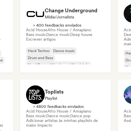
Change Underground
Mídia/Jornalista
> 400 feedbacks enviados
Acid House
Afro House / Amapiano
Aci
Bass music
Dance music
Deep house
Dee
e
Escrever artigos
Adic
mai
Hard Techno
Dance music
Ha
Drum and Bass
se
Dr
Hard Dance / Hardcore / Hardstyle
Har
House music
Mel
Melodic & Progressive House
Me
Melodic Techno
Psy-Trance
Toplists
Playlist
> 4800 feedbacks enviados
Acid House
Afro House / Amapiano
Aci
Bass music
Dance music
Dance pop
Bas
Adicionar artistas às minhas playlists de
Assi
as
maior impacto
e