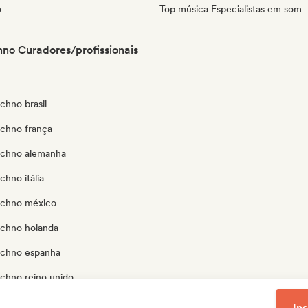
o
Top música Especialistas em som
no Curadores/profissionais
chno brasil
echno frança
echno alemanha
chno itália
echno méxico
echno holanda
echno espanha
echno reino unido
echno estados unidos
In