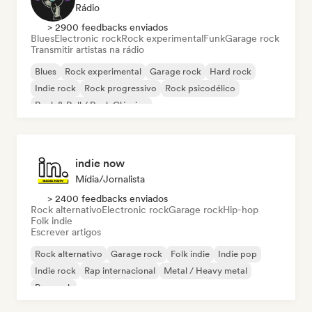
Rádio
> 2900 feedbacks enviados
Blues
Electronic rock
Rock experimental
Funk
Garage rock
Transmitir artistas na rádio
Blues
Rock experimental
Garage rock
Hard rock
Indie rock
Rock progressivo
Rock psicodélico
Rock & Roll / Rock Clássico
indie now
Mídia/Jornalista
> 2400 feedbacks enviados
Rock alternativo
Electronic rock
Garage rock
Hip-hop
Folk indie
Escrever artigos
Rock alternativo
Garage rock
Folk indie
Indie pop
Indie rock
Rap internacional
Metal / Heavy metal
Pop rock