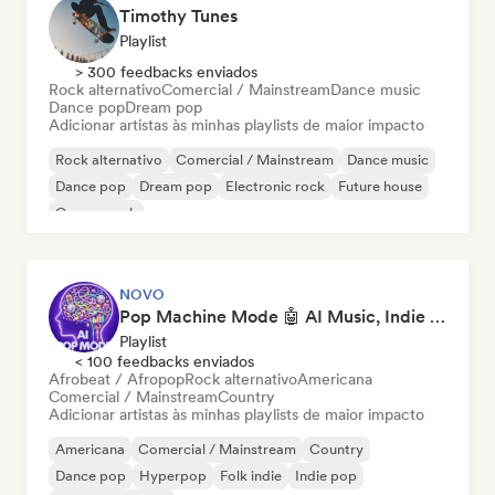
Timothy Tunes
Playlist
> 300 feedbacks enviados
Rock alternativo
Comercial / Mainstream
Dance music
Dance pop
Dream pop
Adicionar artistas às minhas playlists de maior impacto
Rock alternativo
Comercial / Mainstream
Dance music
Dance pop
Dream pop
Electronic rock
Future house
Garage rock
NOVO
Pop Machine Mode 🤖 AI Music, Indie Pop & Dream Pop
Playlist
< 100 feedbacks enviados
Afrobeat / Afropop
Rock alternativo
Americana
Comercial / Mainstream
Country
Adicionar artistas às minhas playlists de maior impacto
Americana
Comercial / Mainstream
Country
Dance pop
Hyperpop
Folk indie
Indie pop