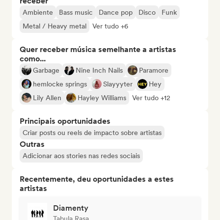
receber
Ambiente
Bass music
Dance pop
Disco
Funk
Metal / Heavy metal
Ver tudo +6
Quer receber música semelhante a artistas
como...
Garbage
Nine Inch Nails
Paramore
hemlocke springs
Slayyyter
Hey
Lily Allen
Hayley Williams
Ver tudo +12
Principais oportunidades
Criar posts ou reels de impacto sobre artistas
Outras
Adicionar aos stories nas redes sociais
Recentemente, deu oportunidades a estes
artistas
Diamenty
Tabula Rasa