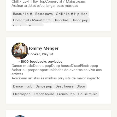
Chill / Lo-fi Hip-Hop
Comercial / Mainstream
Assinar artistas e/ou lançar suas músicas
Beats / Lo-fi
Bossa nova
Chill / Lo-fi Hip-Hop
Comercial / Mainstream
Dancehall
Dance pop
Hip-hop
Pop soul
Tommy Menger
Booker, Playlist
> 1800 feedbacks enviados
Dance music
Dance pop
Deep house
Disco
Electropop
Achar ou propor oportunidades de eventos ao vivo aos
artistas
Adicionar artistas às minhas playlists de maior impacto
Dance music
Dance pop
Deep house
Disco
Electropop
French house
French Pop
House music