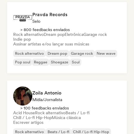
Pravda Records
Selo
> 800 feedbacks enviados
Rock alternativo
Dream pop
Eletrônica
Garage rock
Indie pop
Assinar artistas e/ou lançar suas músicas
Rock alternativo
Dream pop
Garage rock
New wave
Pop soul
Reggae
Shoegaze
Soul
Zoila Antonio
Mídia/Jornalista
> 100 feedbacks enviados
Acid House
Rock alternativo
Beats / Lo-fi
Chill / Lo-fi Hip-Hop
Música clássica
Escrever artigos
Rock alternativo
Beats / Lo-fi
Chill / Lo-fi Hip-Hop