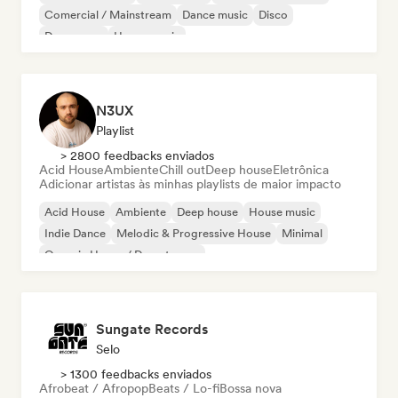
Comercial / Mainstream
Dance music
Disco
Dream pop
House music
N3UX
Playlist
> 2800 feedbacks enviados
Acid House
Ambiente
Chill out
Deep house
Eletrônica
Adicionar artistas às minhas playlists de maior impacto
Acid House
Ambiente
Deep house
House music
Indie Dance
Melodic & Progressive House
Minimal
Organic House / Downtempo
Sungate Records
Selo
> 1300 feedbacks enviados
Afrobeat / Afropop
Beats / Lo-fi
Bossa nova