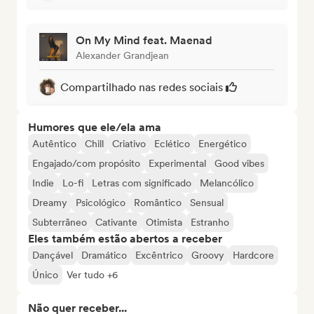
On My Mind feat. Maenad
Alexander Grandjean
Compartilhado nas redes sociais
Humores que ele/ela ama
Autêntico
Chill
Criativo
Eclético
Energético
Engajado/com propósito
Experimental
Good vibes
Indie
Lo-fi
Letras com significado
Melancólico
Dreamy
Psicológico
Romântico
Sensual
Subterrâneo
Cativante
Otimista
Estranho
Eles também estão abertos a receber
Dançável
Dramático
Excêntrico
Groovy
Hardcore
Único
Ver tudo +6
Não quer receber...