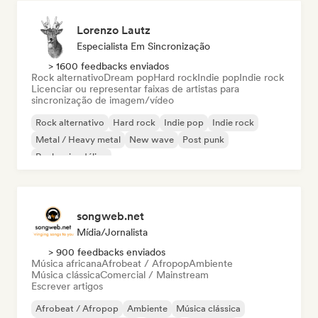
Lorenzo Lautz
Especialista Em Sincronização
> 1600 feedbacks enviados
Rock alternativo
Dream pop
Hard rock
Indie pop
Indie rock
Licenciar ou representar faixas de artistas para
sincronização de imagem/vídeo
Rock alternativo
Hard rock
Indie pop
Indie rock
Metal / Heavy metal
New wave
Post punk
Rock psicodélico
songweb.net
Mídia/Jornalista
> 900 feedbacks enviados
Música africana
Afrobeat / Afropop
Ambiente
Música clássica
Comercial / Mainstream
Escrever artigos
Afrobeat / Afropop
Ambiente
Música clássica