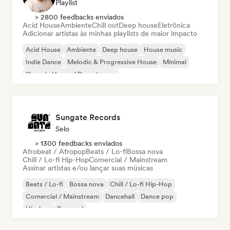
Playlist
> 2800 feedbacks enviados
Acid House
Ambiente
Chill out
Deep house
Eletrônica
Adicionar artistas às minhas playlists de maior impacto
Acid House
Ambiente
Deep house
House music
Indie Dance
Melodic & Progressive House
Minimal
Organic House / Downtempo
Sungate Records
Selo
> 1300 feedbacks enviados
Afrobeat / Afropop
Beats / Lo-fi
Bossa nova
Chill / Lo-fi Hip-Hop
Comercial / Mainstream
Assinar artistas e/ou lançar suas músicas
Beats / Lo-fi
Bossa nova
Chill / Lo-fi Hip-Hop
Comercial / Mainstream
Dancehall
Dance pop
Hip-hop
Pop soul