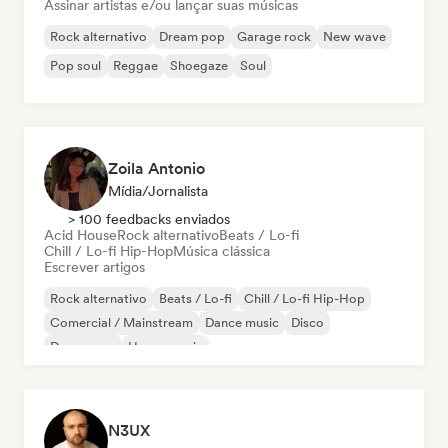
Assinar artistas e/ou lançar suas músicas
Rock alternativo
Dream pop
Garage rock
New wave
Pop soul
Reggae
Shoegaze
Soul
Zoila Antonio
Mídia/Jornalista
> 100 feedbacks enviados
Acid House
Rock alternativo
Beats / Lo-fi
Chill / Lo-fi Hip-Hop
Música clássica
Escrever artigos
Rock alternativo
Beats / Lo-fi
Chill / Lo-fi Hip-Hop
Comercial / Mainstream
Dance music
Disco
Dream pop
House music
N3UX