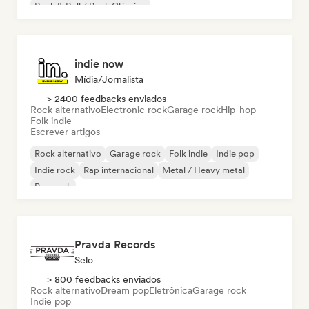
Rock & Roll / Rock Clássico
indie now
Mídia/Jornalista
> 2400 feedbacks enviados
Rock alternativo
Electronic rock
Garage rock
Hip-hop
Folk indie
Escrever artigos
Rock alternativo
Garage rock
Folk indie
Indie pop
Indie rock
Rap internacional
Metal / Heavy metal
Pop rock
Pravda Records
Selo
> 800 feedbacks enviados
Rock alternativo
Dream pop
Eletrônica
Garage rock
Indie pop