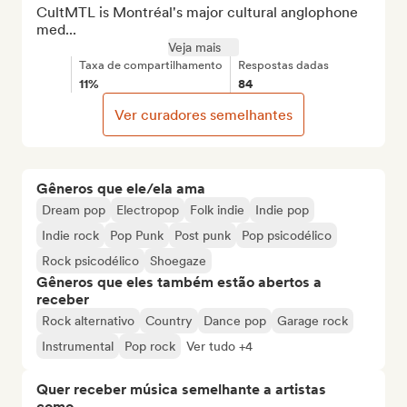
CultMTL is Montréal's major cultural anglophone 
med...
Veja mais
Taxa de compartilhamento
Respostas dadas
11%
84
Ver curadores semelhantes
Gêneros que ele/ela ama
Dream pop
Electropop
Folk indie
Indie pop
Indie rock
Pop Punk
Post punk
Pop psicodélico
Rock psicodélico
Shoegaze
Gêneros que eles também estão abertos a
receber
Rock alternativo
Country
Dance pop
Garage rock
Instrumental
Pop rock
Ver tudo +4
Quer receber música semelhante a artistas
como...