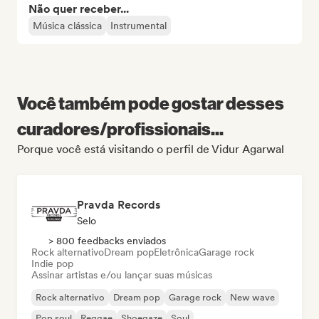
Não quer receber...
Música clássica
Instrumental
Você também pode gostar desses
curadores/profissionais...
Porque você está visitando o perfil de Vidur Agarwal
Pravda Records
Selo
> 800 feedbacks enviados
Rock alternativo
Dream pop
Eletrônica
Garage rock
Indie pop
Assinar artistas e/ou lançar suas músicas
Rock alternativo
Dream pop
Garage rock
New wave
Pop soul
Reggae
Shoegaze
Soul