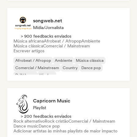
songweb.net
Mídia/Jornalista
> 900 feedbacks enviados
Música africana
Afrobeat / Afropop
Ambiente
Música clássica
Comercial / Mainstream
Escrever artigos
Afrobeat / Afropop
Ambiente
Música clássica
Comercial / Mainstream
Country
Dance pop
Drill/Jersey
Hip-hop
Capricorn Music
Playlist
> 200 feedbacks enviados
Rock alternativo
Rock cristão
Comercial / Mainstream
Dance music
Dance pop
Adicionar artistas às minhas playlists de maior impacto