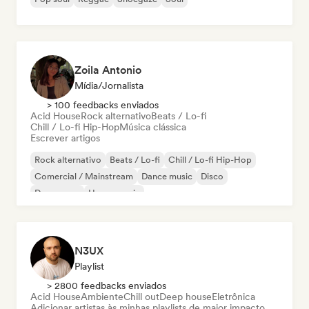
Zoila Antonio
Mídia/Jornalista
> 100 feedbacks enviados
Acid House
Rock alternativo
Beats / Lo-fi
Chill / Lo-fi Hip-Hop
Música clássica
Escrever artigos
Rock alternativo
Beats / Lo-fi
Chill / Lo-fi Hip-Hop
Comercial / Mainstream
Dance music
Disco
Dream pop
House music
N3UX
Playlist
> 2800 feedbacks enviados
Acid House
Ambiente
Chill out
Deep house
Eletrônica
Adicionar artistas às minhas playlists de maior impacto