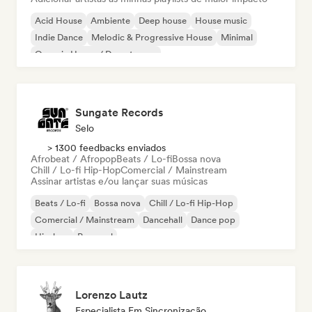
Acid House
Ambiente
Deep house
House music
Indie Dance
Melodic & Progressive House
Minimal
Organic House / Downtempo
Sungate Records
Selo
> 1300 feedbacks enviados
Afrobeat / Afropop
Beats / Lo-fi
Bossa nova
Chill / Lo-fi Hip-Hop
Comercial / Mainstream
Assinar artistas e/ou lançar suas músicas
Beats / Lo-fi
Bossa nova
Chill / Lo-fi Hip-Hop
Comercial / Mainstream
Dancehall
Dance pop
Hip-hop
Pop soul
Lorenzo Lautz
Especialista Em Sincronização