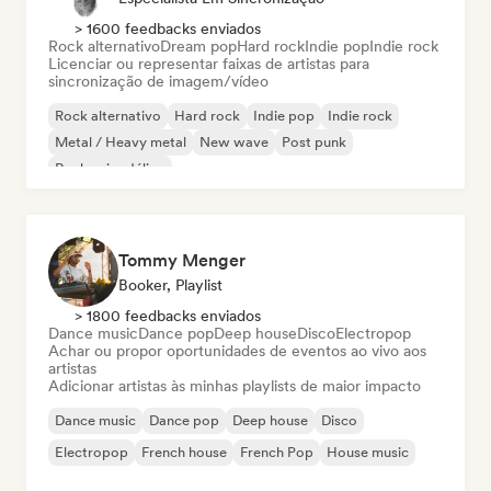
> 1600 feedbacks enviados
Rock alternativo
Dream pop
Hard rock
Indie pop
Indie rock
Licenciar ou representar faixas de artistas para
sincronização de imagem/vídeo
Rock alternativo
Hard rock
Indie pop
Indie rock
Metal / Heavy metal
New wave
Post punk
Rock psicodélico
Tommy Menger
Booker, Playlist
> 1800 feedbacks enviados
Dance music
Dance pop
Deep house
Disco
Electropop
Achar ou propor oportunidades de eventos ao vivo aos
artistas
Adicionar artistas às minhas playlists de maior impacto
Dance music
Dance pop
Deep house
Disco
Electropop
French house
French Pop
House music