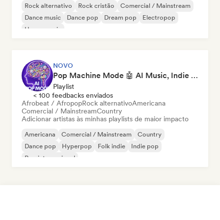
Rock alternativo
Rock cristão
Comercial / Mainstream
Dance music
Dance pop
Dream pop
Electropop
House music
NOVO
Pop Machine Mode 🤖 AI Music, Indie Pop & Dream Pop
Playlist
< 100 feedbacks enviados
Afrobeat / Afropop
Rock alternativo
Americana
Comercial / Mainstream
Country
Adicionar artistas às minhas playlists de maior impacto
Americana
Comercial / Mainstream
Country
Dance pop
Hyperpop
Folk indie
Indie pop
Pop internacional