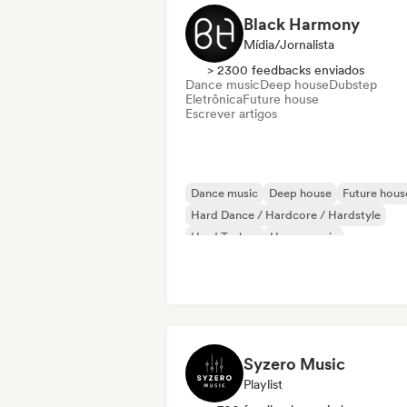
Black Harmony
Mídia/Jornalista
> 2300 feedbacks enviados
Dance music
Deep house
Dubstep
Eletrônica
Future house
Escrever artigos
Dance music
Deep house
Future hous
Hard Dance / Hardcore / Hardstyle
Hard Techno
House music
Melodic & Progressive House
Melodic Techno
Syzero Music
Playlist