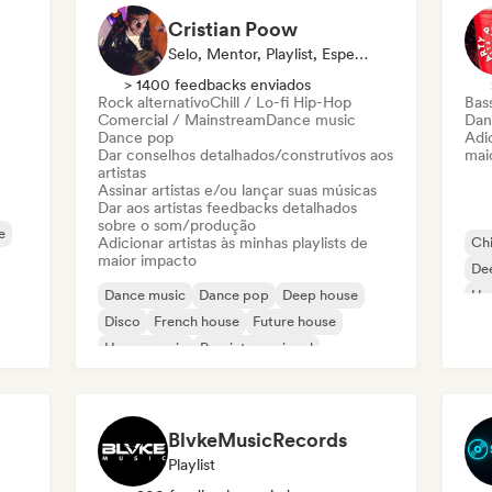
Cristian Poow
Selo, Mentor, Playlist, Especialista Em Som
> 1400 feedbacks enviados
Rock alternativo
Chill / Lo-fi Hip-Hop
Bas
Comercial / Mainstream
Dance music
Dan
Dance pop
Adic
Dar conselhos detalhados/construtivos aos
mai
artistas
Assinar artistas e/ou lançar suas músicas
Dar aos artistas feedbacks detalhados
sobre o som/produção
e
Adicionar artistas às minhas playlists de
Chi
maior impacto
De
Dance music
Dance pop
Deep house
Ho
Disco
French house
Future house
Mel
House music
Pop internacional
BlvkeMusicRecords
Playlist