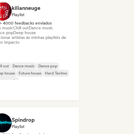
kilianneuge
Playlist
> 4000 feedbacks enviados
s music
Chill out
Dance music
ce pop
Deep house
ionar artistas às minhas playlists de
or impacto
ll out
Dance music
Dance pop
ep house
Future house
Hard Techno
use music
odic & Progressive House
Spindrop
Playlist