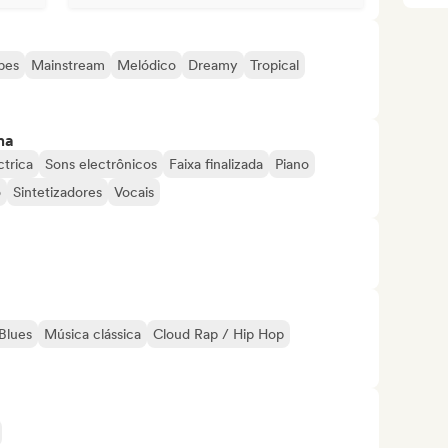
bes
Mainstream
Melódico
Dreamy
Tropical
ma
ctrica
Sons electrônicos
Faixa finalizada
Piano
o
Sintetizadores
Vocais
Blues
Música clássica
Cloud Rap / Hip Hop