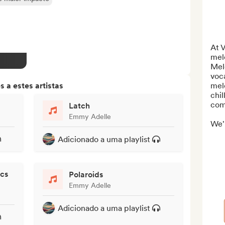
At V
melo
Mel
voca
 a estes artistas
melo
chil
com
Latch
Emmy Adelle
We'r
Adicionado a uma playlist
ocs
Polaroids
Emmy Adelle
Adicionado a uma playlist