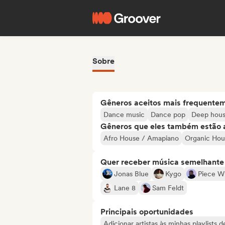
Sobre
Gêneros aceitos mais frequente
Dance music
Dance pop
Deep hou
Gêneros que eles também estão 
Afro House / Amapiano
Organic Ho
Quer receber música semelhante a
Jonas Blue
Kygo
Piece W
Lane 8
Sam Feldt
Principais oportunidades
Adicionar artistas às minhas playlists 