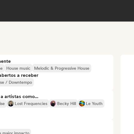
mente
se
House music
Melodic & Progressive House
abertos a receber
use / Downtempo
 artistas como...
ise
Lost Frequencies
Becky Hill
Le Youth
de maior impacto