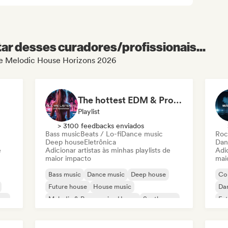
r desses curadores/profissionais...
 de Melodic House Horizons 2026
The hottest EDM & Progressive House tracks on the planet! 🌍
Playlist
> 3100 feedbacks enviados
Bass music
Beats / Lo-fi
Dance music
Roc
Deep house
Eletrônica
Dan
e
Adicionar artistas às minhas playlists de
Adic
maior impacto
mai
Bass music
Dance music
Deep house
Co
Future house
House music
Da
ve
Melodic & Progressive House
Synthwave
Fut
Tech House
Mel