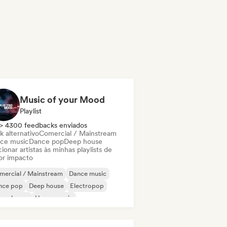
Music of your Mood
Playlist
> 4300 feedbacks enviados
k alternativo
Comercial / Mainstream
ce music
Dance pop
Deep house
ionar artistas às minhas playlists de
or impacto
mercial / Mainstream
Dance music
nce pop
Deep house
Electropop
ure house
House music
odic & Progressive House