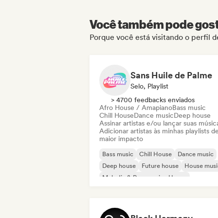
Você também pode gosta
Porque você está visitando o perfil 
Sans Huile de Palme
Selo, Playlist
> 4700 feedbacks enviados
Afro House / Amapiano
Bass music
Chill House
Dance music
Deep house
Assinar artistas e/ou lançar suas músic
Adicionar artistas às minhas playlists d
maior impacto
Bass music
Chill House
Dance music
Deep house
Future house
House musi
Melodic & Progressive House
Melodic Techno