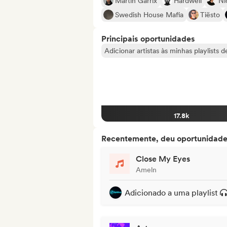
Martin Garrix
Hardwell
Ni
Swedish House Mafia
Tiësto
Principais oportunidades
Adicionar artistas às minhas playlists 
17.8k
Recentemente, deu oportunidades
Close My Eyes
Ameln
Adicionado a uma playlist