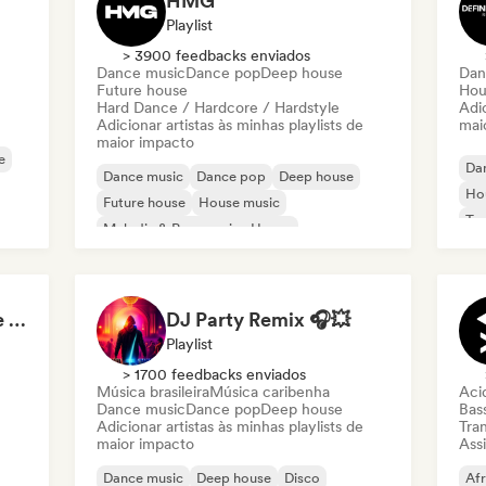
HMG
Playlist
> 3900 feedbacks enviados
Dance music
Dance pop
Deep house
Dan
Future house
Hou
Hard Dance / Hardcore / Hardstyle
Adic
Adicionar artistas às minhas playlists de
mai
maior impacto
e
Da
Dance music
Dance pop
Deep house
Ho
Future house
House music
Te
Melodic & Progressive House
Nederpop/Dutch Pop
Psy-Trance
KaneFM Radio: Future of Electronic
DJ Party Remix 🎧💥
Playlist
> 1700 feedbacks enviados
Música brasileira
Música caribenha
Aci
Dance music
Dance pop
Deep house
Bas
Adicionar artistas às minhas playlists de
Tran
maior impacto
Assi
Dance music
Deep house
Disco
Af