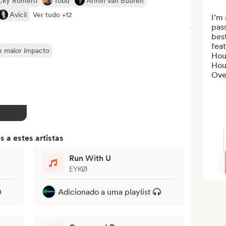
cky Romero
Tobu
Armin van Buuren
Avicii
Ver tudo +12
I’m
pas
best
feat
de maior impacto
Hou
Hou
Over
 a estes artistas
Run With U
EYKØ
Adicionado a uma playlist