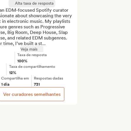
Alta taxa de resposta
 an EDM-focused Spotify curator 
sionate about showcasing the very 
 in electronic music. My playlists 
ure genres such as Progressive 
se, Big Room, Deep House, Slap 
se, and related EDM subgenres. 
 time, I’ve built a st...
Veja mais
Taxa de resposta
100%
Taxa de compartilhamento
12%
Compartilha em
Respostas dadas
1 dia
731
Ver curadores semelhantes