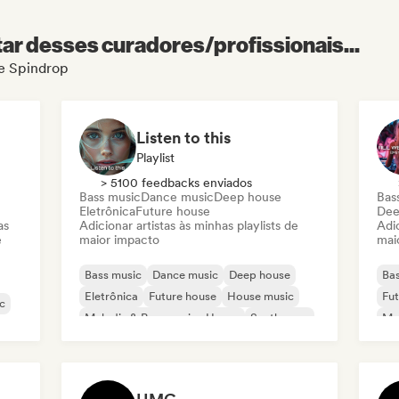
r desses curadores/profissionais...
de Spindrop
Listen to this
Playlist
> 5100 feedbacks enviados
Bass music
Dance music
Deep house
Bas
Eletrônica
Future house
Dee
as
Adicionar artistas às minhas playlists de
Adic
e
maior impacto
mai
Bass music
Dance music
Deep house
Bas
Eletrônica
Future house
House music
Fut
c
Melodic & Progressive House
Synthwave
Mel
Te