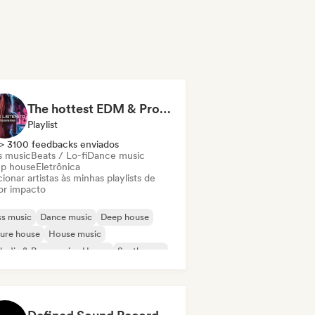
The hottest EDM & Progressive House tracks on the planet! 🌍
Playlist
> 3100 feedbacks enviados
s music
Beats / Lo-fi
Dance music
p house
Eletrônica
ionar artistas às minhas playlists de
or impacto
s music
Dance music
Deep house
ure house
House music
odic & Progressive House
Synthwave
ch House