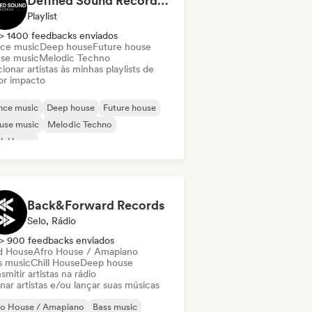
Defined Sound Records: House, Melodic Techno and EDM - Playlists Curated by DJ Nick Proof
Playlist
> 1400 feedbacks enviados
ce music
Deep house
Future house
se music
Melodic Techno
ionar artistas às minhas playlists de
or impacto
nce music
Deep house
Future house
use music
Melodic Techno
ch House
Back&Forward Records
Selo, Rádio
> 900 feedbacks enviados
d House
Afro House / Amapiano
s music
Chill House
Deep house
smitir artistas na rádio
nar artistas e/ou lançar suas músicas
ro House / Amapiano
Bass music