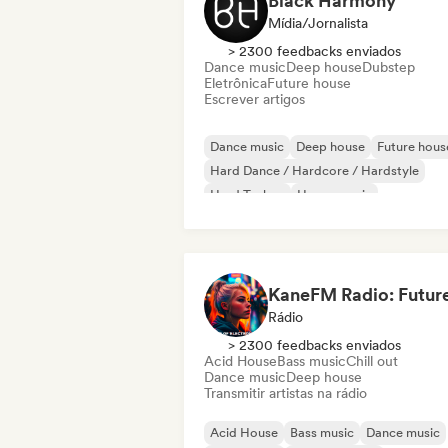
Black Harmony
Mídia/Jornalista
> 2300 feedbacks enviados
Dance music
Deep house
Dubstep
Eletrônica
Future house
Escrever artigos
Dance music
Deep house
Future hous
Hard Dance / Hardcore / Hardstyle
Hard Techno
House music
Melodic & Progressive House
Melodic Techno
Rádio
> 2300 feedbacks enviados
Acid House
Bass music
Chill out
Dance music
Deep house
Transmitir artistas na rádio
Acid House
Bass music
Dance music