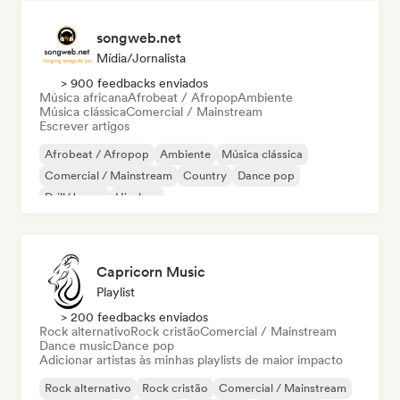
songweb.net
Mídia/Jornalista
> 900 feedbacks enviados
Música africana
Afrobeat / Afropop
Ambiente
Música clássica
Comercial / Mainstream
Escrever artigos
Afrobeat / Afropop
Ambiente
Música clássica
Comercial / Mainstream
Country
Dance pop
Drill/Jersey
Hip-hop
Capricorn Music
Playlist
> 200 feedbacks enviados
Rock alternativo
Rock cristão
Comercial / Mainstream
Dance music
Dance pop
Adicionar artistas às minhas playlists de maior impacto
Rock alternativo
Rock cristão
Comercial / Mainstream