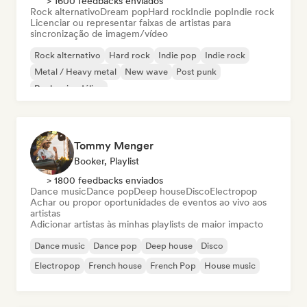
> 1600 feedbacks enviados
Rock alternativo
Dream pop
Hard rock
Indie pop
Indie rock
Licenciar ou representar faixas de artistas para
sincronização de imagem/vídeo
Rock alternativo
Hard rock
Indie pop
Indie rock
Metal / Heavy metal
New wave
Post punk
Rock psicodélico
Tommy Menger
Booker, Playlist
> 1800 feedbacks enviados
Dance music
Dance pop
Deep house
Disco
Electropop
Achar ou propor oportunidades de eventos ao vivo aos
artistas
Adicionar artistas às minhas playlists de maior impacto
Dance music
Dance pop
Deep house
Disco
Electropop
French house
French Pop
House music