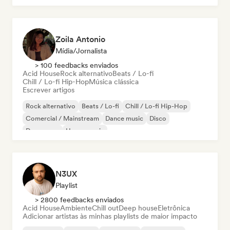
Zoila Antonio
Mídia/Jornalista
> 100 feedbacks enviados
Acid House
Rock alternativo
Beats / Lo-fi
Chill / Lo-fi Hip-Hop
Música clássica
Escrever artigos
Rock alternativo
Beats / Lo-fi
Chill / Lo-fi Hip-Hop
Comercial / Mainstream
Dance music
Disco
Dream pop
House music
N3UX
Playlist
> 2800 feedbacks enviados
Acid House
Ambiente
Chill out
Deep house
Eletrônica
Adicionar artistas às minhas playlists de maior impacto