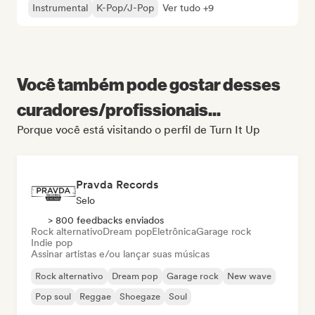
Instrumental
K-Pop/J-Pop
Ver tudo +9
Você também pode gostar desses
curadores/profissionais...
Porque você está visitando o perfil de Turn It Up
Pravda Records
Selo
> 800 feedbacks enviados
Rock alternativo
Dream pop
Eletrônica
Garage rock
Indie pop
Assinar artistas e/ou lançar suas músicas
Rock alternativo
Dream pop
Garage rock
New wave
Pop soul
Reggae
Shoegaze
Soul