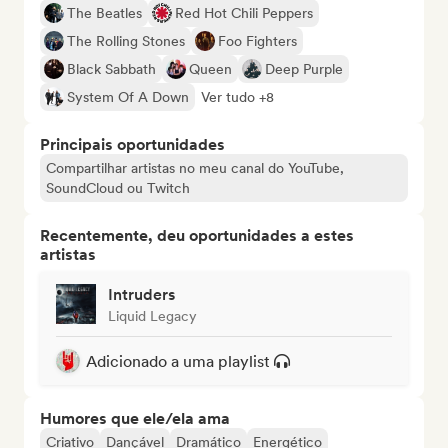
The Beatles
Red Hot Chili Peppers
The Rolling Stones
Foo Fighters
Black Sabbath
Queen
Deep Purple
System Of A Down
Ver tudo +8
Principais oportunidades
Compartilhar artistas no meu canal do YouTube,
SoundCloud ou Twitch
Recentemente, deu oportunidades a estes
artistas
Intruders
Liquid Legacy
Adicionado a uma playlist
Humores que ele/ela ama
Criativo
Dançável
Dramático
Energético