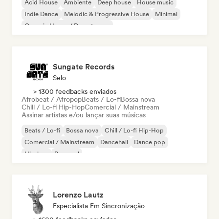
Acid House
Ambiente
Deep house
House music
Indie Dance
Melodic & Progressive House
Minimal
Organic House / Downtempo
Sungate Records
Selo
> 1300 feedbacks enviados
Afrobeat / Afropop
Beats / Lo-fi
Bossa nova
Chill / Lo-fi Hip-Hop
Comercial / Mainstream
Assinar artistas e/ou lançar suas músicas
Beats / Lo-fi
Bossa nova
Chill / Lo-fi Hip-Hop
Comercial / Mainstream
Dancehall
Dance pop
Hip-hop
Pop soul
Lorenzo Lautz
Especialista Em Sincronização