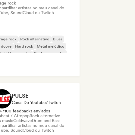
age rock
partilhar artistas no meu canal do
Tube, SoundCloud ou Twitch
rage rock
Rock alternativo
Blues
rdcore
Hard rock
Metal melódico
al / Heavy metal
Rock progressivo
PULSE
Canal Do YouTube/Twitch
> 1100 feedbacks enviados
obeat / Afropop
Rock alternativo
s music
Coldwave
Drum and Bass
partilhar artistas no meu canal do
Tube, SoundCloud ou Twitch