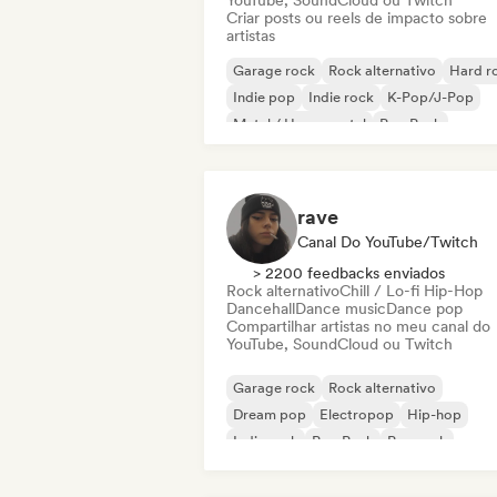
YouTube, SoundCloud ou Twitch
Criar posts ou reels de impacto sobre
artistas
Garage rock
Rock alternativo
Hard r
Indie pop
Indie rock
K-Pop/J-Pop
Metal / Heavy metal
Pop Punk
rave
Canal Do YouTube/Twitch
> 2200 feedbacks enviados
Rock alternativo
Chill / Lo-fi Hip-Hop
Dancehall
Dance music
Dance pop
Compartilhar artistas no meu canal do
YouTube, SoundCloud ou Twitch
Garage rock
Rock alternativo
Dream pop
Electropop
Hip-hop
Indie rock
Pop Punk
Pop rock