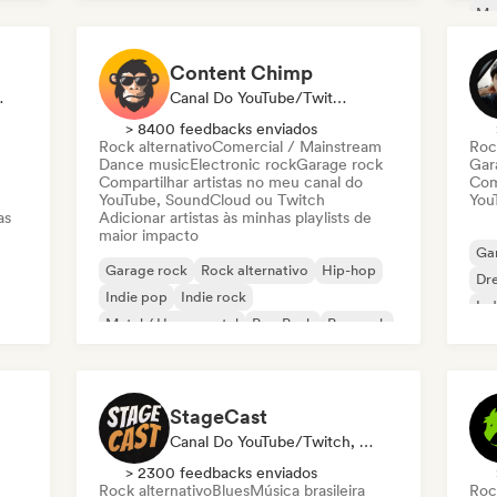
Met
Rock psicodélico
Ro
Content Chimp
ch, Selo
Canal Do YouTube/Twitch, Playlist
> 8400 feedbacks enviados
Rock alternativo
Comercial / Mainstream
Roc
Dance music
Electronic rock
Garage rock
Gar
Compartilhar artistas no meu canal do
Com
YouTube, SoundCloud ou Twitch
You
as
Adicionar artistas às minhas playlists de
maior impacto
Ga
Garage rock
Rock alternativo
Hip-hop
Dr
Indie pop
Indie rock
Ind
Metal / Heavy metal
Pop Punk
Pop rock
StageCast
Canal Do YouTube/Twitch, Mídia/Jornalista, Mentor, Influenciador, Especialista Em Som
> 2300 feedbacks enviados
Rock alternativo
Blues
Música brasileira
Roc