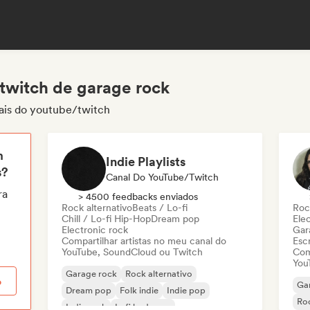
twitch de garage rock
nais do youtube/twitch
m
Indie Playlists
s?
Canal Do YouTube/Twitch
ra
> 4500 feedbacks enviados
Rock alternativo
Beats / Lo-fi
Roc
Chill / Lo-fi Hip-Hop
Dream pop
Ele
Electronic rock
Gar
Compartilhar artistas no meu canal do
Escr
YouTube, SoundCloud ou Twitch
Com
You
Garage rock
Rock alternativo
o
Ga
Dream pop
Folk indie
Indie pop
Ro
Indie rock
Lofi bedroom