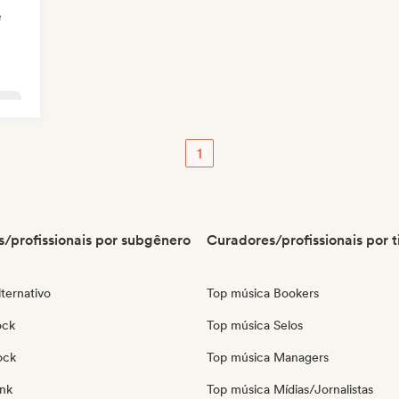
e
ave
1
/profissionais por subgênero
Curadores/profissionais por t
ternativo
Top música Bookers
ock
Top música Selos
ock
Top música Managers
nk
Top música Mídias/Jornalistas