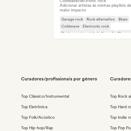
Coldwave
Electronic rock
Adicionar artistas às minhas playlists d
maior impacto
Garage rock
Rock alternativo
Blues
Coldwave
Electronic rock
Rock experimental
Indie rock
New w
Curadores/profissionais por género
Curadores
Top Clássico/Instrumental
Top Rock al
Top Eletrônica
Top Hard r
Top Folk/Acústico
Top Indie r
Top Hip-hop/Rap
Top Pop Pu