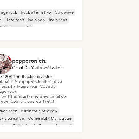
rage rock
Rock alternativo
Coldwave
b
Hard rock
Indie pop
Indie rock
al / Heavy metal
pepperonieh.
Canal Do YouTube/Twitch
> 1200 feedbacks enviados
obeat / Afropop
Rock alternativo
ercial / Mainstream
Country
age rock
partilhar artistas no meu canal do
Tube, SoundCloud ou Twitch
rage rock
Afrobeat / Afropop
k alternativo
Comercial / Mainstream
untry
Folk indie
Indie pop
Pop rock