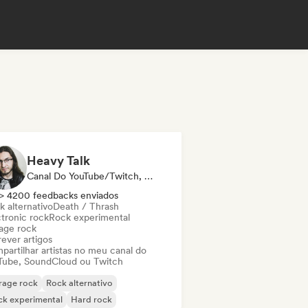
Heavy Talk
Canal Do YouTube/Twitch, Mídia/Jornalista
> 4200 feedbacks enviados
k alternativo
Death / Thrash
ctronic rock
Rock experimental
age rock
ever artigos
partilhar artistas no meu canal do
Tube, SoundCloud ou Twitch
rage rock
Rock alternativo
ck experimental
Hard rock