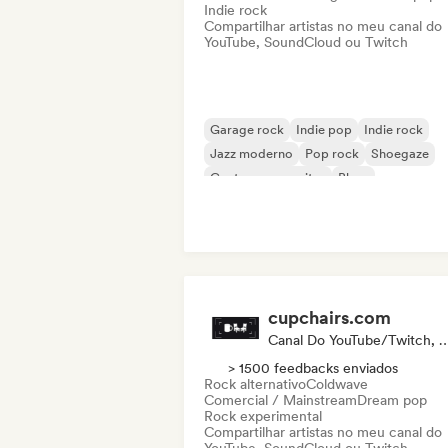
Indie rock
Compartilhar artistas no meu canal do
YouTube, SoundCloud ou Twitch
Garage rock
Indie pop
Indie rock
Jazz moderno
Pop rock
Shoegaze
Cantor-compositor
Blues
cupchairs.com
Canal Do YouTube/Twitch, Mídia
> 1500 feedbacks enviados
Rock alternativo
Coldwave
Comercial / Mainstream
Dream pop
Rock experimental
Compartilhar artistas no meu canal do