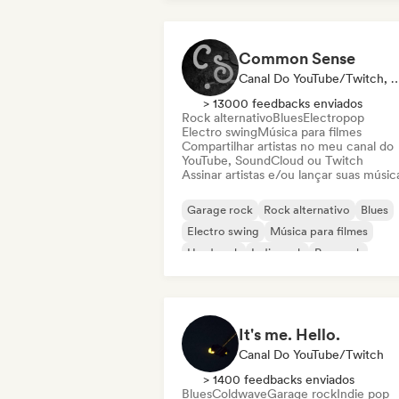
Common Sense
Canal Do YouTube/Twit
> 13000 feedbacks enviados
Rock alternativo
Blues
Electropop
Electro swing
Música para filmes
Compartilhar artistas no meu canal do
YouTube, SoundCloud ou Twitch
Assinar artistas e/ou lançar suas músic
Garage rock
Rock alternativo
Blues
Electro swing
Música para filmes
Hard rock
Indie rock
Pop rock
It's me. Hello.
Canal Do YouTube/Twitch
> 1400 feedbacks enviados
Blues
Coldwave
Garage rock
Indie pop