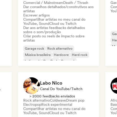
Comercial / Mainstream
Death / Thrash
Gar
Dar conselhos detalhados/construtivos aos
Com
artistas
You
Escrever artigos
Compartilhar artistas no meu canal do
YouTube, SoundCloud ou Twitch
Dar aos artistas feedbacks detalhados
sobre o som/produção
Ga
Criar posts ou reels de impacto sobre
artistas
Ha
Met
Garage rock
Rock alternativo
Música brasileira
Hardcore
Hard rock
Indie rock
Pop Punk
Pop rock
Labo Nico
/Jornalista
Canal Do YouTube/Twitch
> 2000 feedbacks enviados
Rock alternativo
Coldwave
Dream pop
Afr
Electropop
Rock experimental
Bas
Compartilhar artistas no meu canal do
Com
YouTube, SoundCloud ou Twitch
You