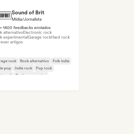
Sound of Brit
Mídia/Jornalista
> 1400 feedbacks enviados
k alternativo
Electronic rock
k experimental
Garage rock
Hard rock
ever artigos
rage rock
Rock alternativo
Folk indie
ie pop
Indie rock
Pop rock
st punk
Rock progressivo