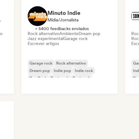
Minuto Indie
luenciador
Mídia/Jornalista
> 5400 feedbacks enviados
vo
Rock alternativo
Ambiente
Dream pop
Roc
Jazz experimental
Garage rock
Roc
Escrever artigos
Escr
Garage rock
Rock alternativo
Ga
Dream pop
Indie pop
Indie rock
Ind
Pop Punk
Post punk
Post rock
Po