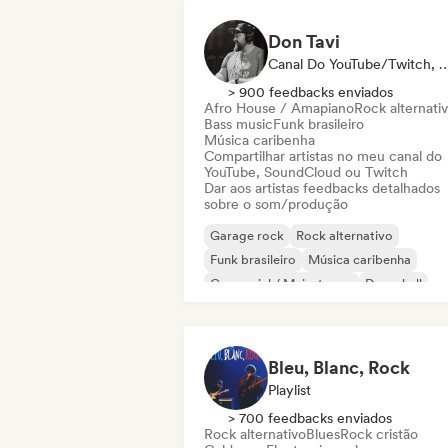
Don Tavi
Canal Do YouTube/Twitch, Inf
> 900 feedbacks enviados
Afro House / Amapiano
Rock alternati
Bass music
Funk brasileiro
Música caribenha
Compartilhar artistas no meu canal do
YouTube, SoundCloud ou Twitch
Dar aos artistas feedbacks detalhados
sobre o som/produção
Garage rock
Rock alternativo
Funk brasileiro
Música caribenha
Comercial / Mainstream
Dancehall
Death / Thrash
Funk
Bleu, Blanc, Rock
Playlist
> 700 feedbacks enviados
Rock alternativo
Blues
Rock cristão