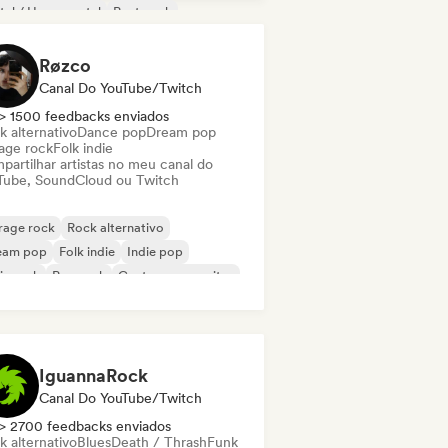
al / Heavy metal
Post punk
ck progressivo
Rock psicodélico
Røzco
Canal Do YouTube/Twitch
> 1500 feedbacks enviados
k alternativo
Dance pop
Dream pop
age rock
Folk indie
partilhar artistas no meu canal do
Tube, SoundCloud ou Twitch
rage rock
Rock alternativo
eam pop
Folk indie
Indie pop
ie rock
Pop rock
Cantor-compositor
IguannaRock
Canal Do YouTube/Twitch
> 2700 feedbacks enviados
k alternativo
Blues
Death / Thrash
Funk