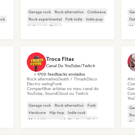
Garage rock
Rock alternativo
Coldwave
Ga
ock
Rock experimental
Folk indie
Indie pop
Du
Indie rock
Noise
Met
Troca Fitas
Canal Do YouTube/Twitch
> 1700 feedbacks enviados
Rock alternativo
Death / Thrash
Disco
Afr
Electro swing
Funk
Com
Compartilhar artistas no meu canal do
Gar
YouTube, SoundCloud ou Twitch
Com
You
Garage rock
Rock alternativo
Funk
Ga
Hardcore
Hip-hop
Indie rock
Roc
Metal / Heavy metal
Nu-disco / Italo
Co