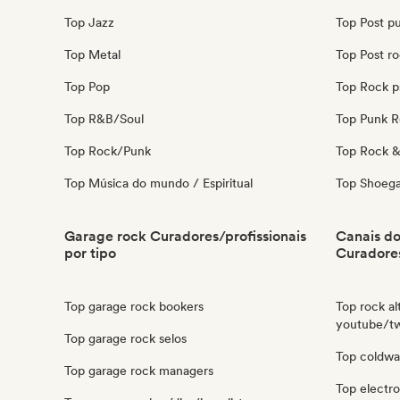
Top Jazz
Top Post p
Top Metal
Top Post r
Top Pop
Top Rock p
Top R&B/Soul
Top Punk 
Top Rock/Punk
Top Rock & 
Top Música do mundo / Espiritual
Top Shoeg
Garage rock Curadores/profissionais
Canais d
por tipo
Curadores
Top garage rock bookers
Top rock al
youtube/tw
Top garage rock selos
Top coldwa
Top garage rock managers
Top electro