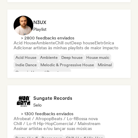
N3UX
Playlist
> 2800 feedbacks enviados
Acid House
Ambiente
Chill out
Deep house
Eletrônica
Adicionar artistas às minhas playlists de maior impacto
Acid House
Ambiente
Deep house
House music
Indie Dance
Melodic & Progressive House
Minimal
Organic House / Downtempo
Sungate Records
Selo
> 1300 feedbacks enviados
Afrobeat / Afropop
Beats / Lo-fi
Bossa nova
Chill / Lo-fi Hip-Hop
Comercial / Mainstream
Assinar artistas e/ou lançar suas músicas