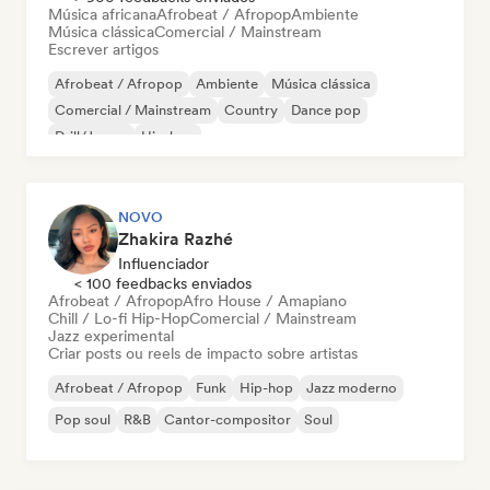
Música africana
Afrobeat / Afropop
Ambiente
Música clássica
Comercial / Mainstream
Escrever artigos
Afrobeat / Afropop
Ambiente
Música clássica
Comercial / Mainstream
Country
Dance pop
Drill/Jersey
Hip-hop
NOVO
Zhakira Razhé
Influenciador
< 100 feedbacks enviados
Afrobeat / Afropop
Afro House / Amapiano
Chill / Lo-fi Hip-Hop
Comercial / Mainstream
Jazz experimental
Criar posts ou reels de impacto sobre artistas
Afrobeat / Afropop
Funk
Hip-hop
Jazz moderno
Pop soul
R&B
Cantor-compositor
Soul