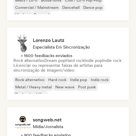
Beats / Lo-fi
Bossa nova
Chill / Lo-fi Hip-Hop
Comercial / Mainstream
Dancehall
Dance pop
Hip-hop
Pop soul
Lorenzo Lautz
Especialista Em Sincronização
> 1600 feedbacks enviados
Rock alternativo
Dream pop
Hard rock
Indie pop
Indie rock
Licenciar ou representar faixas de artistas para
sincronização de imagem/vídeo
Rock alternativo
Hard rock
Indie pop
Indie rock
Metal / Heavy metal
New wave
Post punk
Rock psicodélico
songweb.net
Mídia/Jornalista
> 900 feedbacks enviados