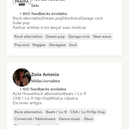
Selo
> 800 feedbacks enviados
Rock alternativo
Dream pop
Eletrônica
Garage rock
Indie pop
Assinar artistas e/ou lançar suas músicas
Rock alternativo
Dream pop
Garage rock
New wave
Pop soul
Reggae
Shoegaze
Soul
Zoila Antonio
Mídia/Jornalista
> 100 feedbacks enviados
Acid House
Rock alternativo
Beats / Lo-fi
Chill / Lo-fi Hip-Hop
Música clássica
Escrever artigos
Rock alternativo
Beats / Lo-fi
Chill / Lo-fi Hip-Hop
Comercial / Mainstream
Dance music
Disco
Dream pop
House music