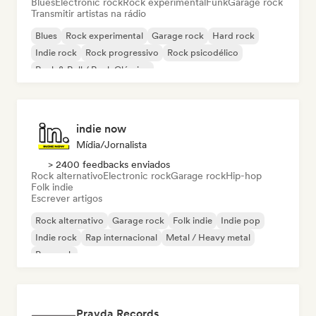
Blues
Electronic rock
Rock experimental
Funk
Garage rock
Transmitir artistas na rádio
Blues
Rock experimental
Garage rock
Hard rock
Indie rock
Rock progressivo
Rock psicodélico
Rock & Roll / Rock Clássico
indie now
Mídia/Jornalista
> 2400 feedbacks enviados
Rock alternativo
Electronic rock
Garage rock
Hip-hop
Folk indie
Escrever artigos
Rock alternativo
Garage rock
Folk indie
Indie pop
Indie rock
Rap internacional
Metal / Heavy metal
Pop rock
Pravda Records