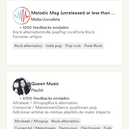
Melodic Mag (unreleased or less than 2 weeks since release)
Mídia/Jornalista
> 1200 feedbacks enviados
Rock alternativo
Indie pop
Pop rock
Punk Rock
Escrever artigos
Rock alternativo
Indie pop
Pop rock
Punk Rock
Queen Music
Playlist
> 5700 feedbacks enviados
Afrobeat / Afropop
Rock alternativo
Comercial / Mainstream
Dance pop
Dream pop
Adicionar artistas às minhas playlists de maior impacto
Afrobeat / Afropop
Rock alternativo
Comercial / Mainstream
Dance pop
Electropop
Funk