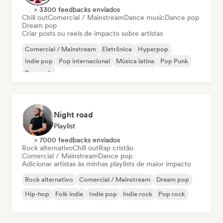
> 3300 feedbacks enviados
Chill out
Comercial / Mainstream
Dance music
Dance pop
Dream pop
Criar posts ou reels de impacto sobre artistas
Comercial / Mainstream
Eletrônica
Hyperpop
Indie pop
Pop internacional
Música latina
Pop Punk
Pop rock
Night road
Playlist
> 7000 feedbacks enviados
Rock alternativo
Chill out
Rap cristão
Comercial / Mainstream
Dance pop
Adicionar artistas às minhas playlists de maior impacto
Rock alternativo
Comercial / Mainstream
Dream pop
Hip-hop
Folk indie
Indie pop
Indie rock
Pop rock