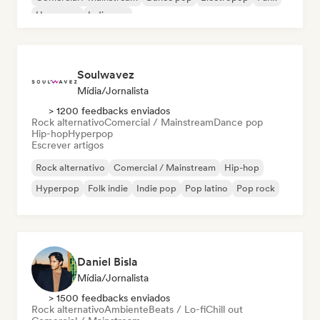
Hyperpop
Indie pop
Soulwavez
Mídia/Jornalista
> 1200 feedbacks enviados
Rock alternativo
Comercial / Mainstream
Dance pop
Hip-hop
Hyperpop
Escrever artigos
Rock alternativo
Comercial / Mainstream
Hip-hop
Hyperpop
Folk indie
Indie pop
Pop latino
Pop rock
Daniel Bisla
Mídia/Jornalista
> 1500 feedbacks enviados
Rock alternativo
Ambiente
Beats / Lo-fi
Chill out