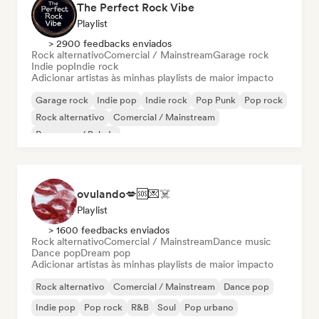
The Perfect Rock Vibe
Playlist
> 2900 feedbacks enviados
Rock alternativo
Comercial / Mainstream
Garage rock
Indie pop
Indie rock
Adicionar artistas às minhas playlists de maior impacto
Garage rock
Indie pop
Indie rock
Pop Punk
Pop rock
Rock alternativo
Comercial / Mainstream
Pop suave / Balada
ovulando💋🆘💌☠️
Playlist
> 1600 feedbacks enviados
Rock alternativo
Comercial / Mainstream
Dance music
Dance pop
Dream pop
Adicionar artistas às minhas playlists de maior impacto
Rock alternativo
Comercial / Mainstream
Dance pop
Indie pop
Pop rock
R&B
Soul
Pop urbano