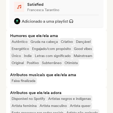
Satisfied
Francesca Tarantino
Adicionado a uma playlist
Humores que ele/ela ama
Autêntico
Gruda na cabeça
Criativo
Dançável
Energético
Engajado/com propósito
Good vibes
Único
Indie
Letras com significado
Mainstream
Original
Positivo
Subterrâneo
Otimista
Atributos musicais que ele/ela ama
Faixa finalizada
Atributos que ele/ela adora
Disponível no Spotify
Artistas negros e indígenas
Artista feminina
Artista masculino
Artista queer
Forte presença nas redes sociais
Artista não assinado