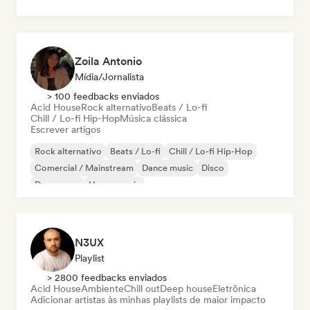
Zoila Antonio
Mídia/Jornalista
> 100 feedbacks enviados
Acid House
Rock alternativo
Beats / Lo-fi
Chill / Lo-fi Hip-Hop
Música clássica
Escrever artigos
Rock alternativo
Beats / Lo-fi
Chill / Lo-fi Hip-Hop
Comercial / Mainstream
Dance music
Disco
Dream pop
House music
N3UX
Playlist
> 2800 feedbacks enviados
Acid House
Ambiente
Chill out
Deep house
Eletrônica
Adicionar artistas às minhas playlists de maior impacto