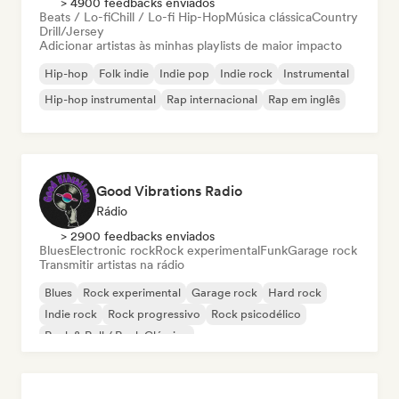
> 4900 feedbacks enviados
Beats / Lo-fi
Chill / Lo-fi Hip-Hop
Música clássica
Country
Drill/Jersey
Adicionar artistas às minhas playlists de maior impacto
Hip-hop
Folk indie
Indie pop
Indie rock
Instrumental
Hip-hop instrumental
Rap internacional
Rap em inglês
Good Vibrations Radio
Rádio
> 2900 feedbacks enviados
Blues
Electronic rock
Rock experimental
Funk
Garage rock
Transmitir artistas na rádio
Blues
Rock experimental
Garage rock
Hard rock
Indie rock
Rock progressivo
Rock psicodélico
Rock & Roll / Rock Clássico