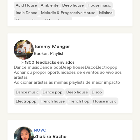
Acid House
Ambiente
Deep house
House music
Indie Dance
Melodic & Progressive House
Minimal
Organic House / Downtempo
Tommy Menger
Booker, Playlist
> 1800 feedbacks enviados
Dance music
Dance pop
Deep house
Disco
Electropop
Achar ou propor oportunidades de eventos ao vivo aos
artistas
Adicionar artistas às minhas playlists de maior impacto
Dance music
Dance pop
Deep house
Disco
Electropop
French house
French Pop
House music
NOVO
Zhakira Razhé