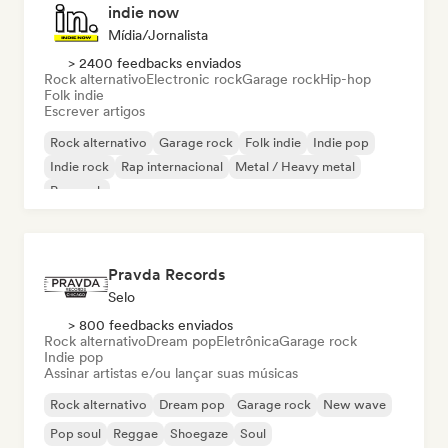
indie now
Mídia/Jornalista
> 2400 feedbacks enviados
Rock alternativo
Electronic rock
Garage rock
Hip-hop
Folk indie
Escrever artigos
Rock alternativo
Garage rock
Folk indie
Indie pop
Indie rock
Rap internacional
Metal / Heavy metal
Pop rock
Pravda Records
Selo
> 800 feedbacks enviados
Rock alternativo
Dream pop
Eletrônica
Garage rock
Indie pop
Assinar artistas e/ou lançar suas músicas
Rock alternativo
Dream pop
Garage rock
New wave
Pop soul
Reggae
Shoegaze
Soul