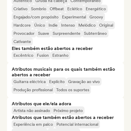
Autêntico
Gruda na cabeça
Contemporâneo
Criativo
Sombrio
Offbeat
Eclético
Energético
Engajado/com propósito
Experimental
Groovy
Hardcore
Único
Indie
Intenso
Melódico
Original
Provocador
Suave
Surpreendente
Subterrâneo
Cativante
Eles também estão abertos a receber
Excêntrico
Fusion
Estranho
Atributos musicais para os quais também estão
abertos a receber
Guitarra eléctrica
Explícito
Gravação ao vivo
Produção profissional
Todos os suportes
Atributos que ele/ela adora
Artista não assinado
Próximo projeto
Atributos que também estão abertos a receber
Experiência em palco
Potencial internacional