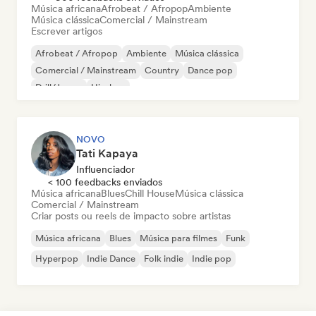
Música africana
Afrobeat / Afropop
Ambiente
Música clássica
Comercial / Mainstream
Escrever artigos
Afrobeat / Afropop
Ambiente
Música clássica
Comercial / Mainstream
Country
Dance pop
Drill/Jersey
Hip-hop
NOVO
Tati Kapaya
Influenciador
< 100 feedbacks enviados
Música africana
Blues
Chill House
Música clássica
Comercial / Mainstream
Criar posts ou reels de impacto sobre artistas
Música africana
Blues
Música para filmes
Funk
Hyperpop
Indie Dance
Folk indie
Indie pop