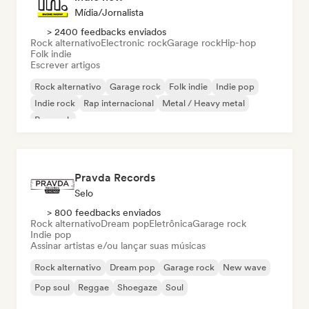
Mídia/Jornalista
> 2400 feedbacks enviados
Rock alternativo
Electronic rock
Garage rock
Hip-hop
Folk indie
Escrever artigos
Rock alternativo
Garage rock
Folk indie
Indie pop
Indie rock
Rap internacional
Metal / Heavy metal
Pop rock
Pravda Records
Selo
> 800 feedbacks enviados
Rock alternativo
Dream pop
Eletrônica
Garage rock
Indie pop
Assinar artistas e/ou lançar suas músicas
Rock alternativo
Dream pop
Garage rock
New wave
Pop soul
Reggae
Shoegaze
Soul