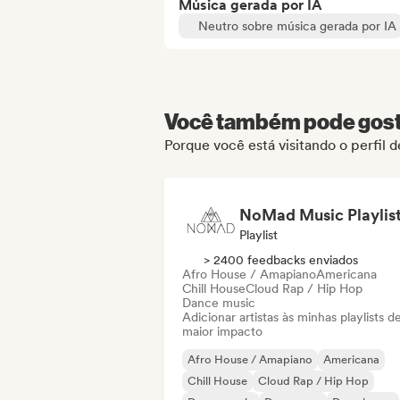
Música gerada por IA
Neutro sobre música gerada por IA
Você também pode gosta
Porque você está visitando o perfil
NoMad Music Playlis
Playlist
> 2400 feedbacks enviados
Afro House / Amapiano
Americana
Chill House
Cloud Rap / Hip Hop
Dance music
Adicionar artistas às minhas playlists d
maior impacto
Afro House / Amapiano
Americana
Chill House
Cloud Rap / Hip Hop