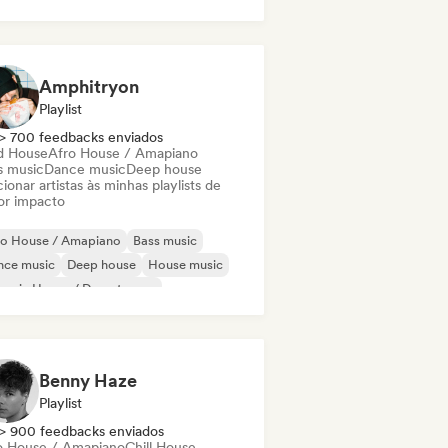
ure house
Amphitryon
Playlist
> 700 feedbacks enviados
d House
Afro House / Amapiano
s music
Dance music
Deep house
ionar artistas às minhas playlists de
or impacto
ro House / Amapiano
Bass music
nce music
Deep house
House music
ganic House / Downtempo
Garage / Bassline
Acid House
Benny Haze
Playlist
> 900 feedbacks enviados
o House / Amapiano
Chill House