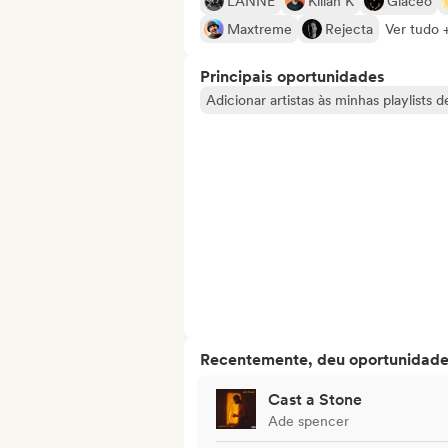
LANNÉ
Kilian K
Glaceo
Maxtreme
Rejecta
Ver tudo 
Principais oportunidades
Adicionar artistas às minhas playlists 
Recentemente, deu oportunidades
Cast a Stone
Ade spencer