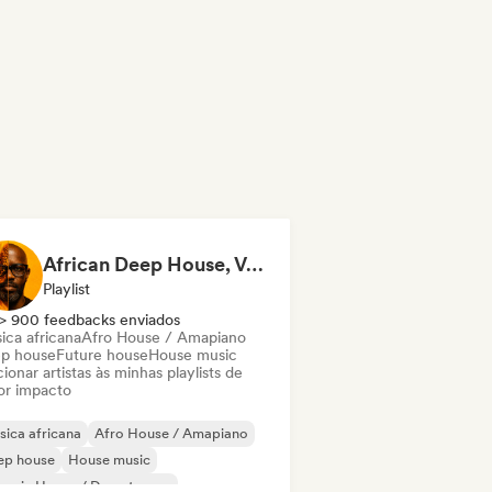
African Deep House, Vocals
Playlist
> 900 feedbacks enviados
ica africana
Afro House / Amapiano
p house
Future house
House music
ionar artistas às minhas playlists de
or impacto
ica africana
Afro House / Amapiano
ep house
House music
ganic House / Downtempo