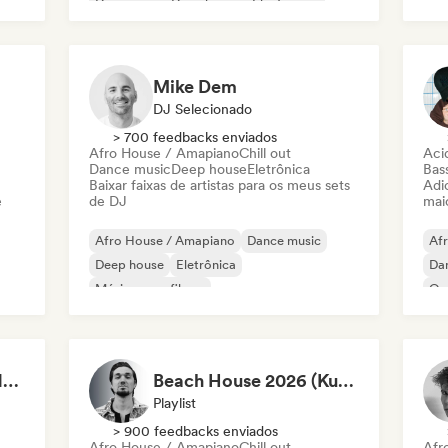
Dance pop
Deep house
Electropop
Fut
Future house
House music
Mike Dem
DJ Selecionado
> 700 feedbacks enviados
Afro House / Amapiano
Chill out
Aci
Dance music
Deep house
Eletrônica
Bas
Baixar faixas de artistas para os meus sets
Adic
e
de DJ
mai
Afro House / Amapiano
Dance music
Af
Deep house
Eletrônica
Da
Música para filmes
Or
Organic House / Downtempo
Chill out
UK 
French house
ELECTRO PARTY BANGERS · HIT ME UP MAG
Beach House 2026 (Kubilay Sen)
Playlist
> 900 feedbacks enviados
Afro House / Amapiano
Chill out
Afr