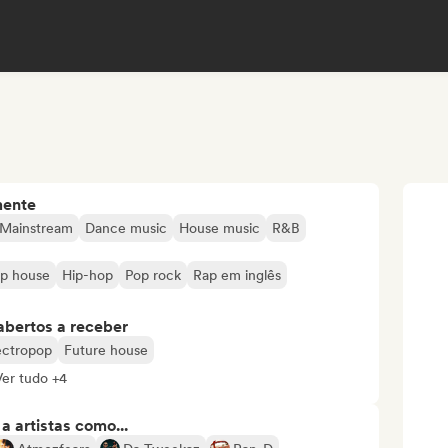
mente
 Mainstream
Dance music
House music
R&B
p house
Hip-hop
Pop rock
Rap em inglês
abertos a receber
ectropop
Future house
Ver tudo +4
 artistas como...