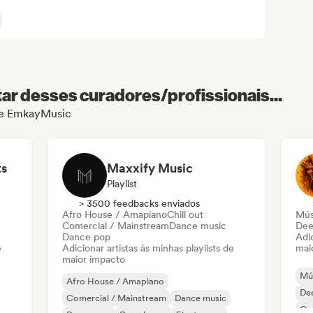
r desses curadores/profissionais...
 de EmkayMusic
ts
Maxxify Music
Playlist
> 3500 feedbacks enviados
Afro House / Amapiano
Chill out
Mús
Comercial / Mainstream
Dance music
Dee
Dance pop
Adic
e
Adicionar artistas às minhas playlists de
mai
maior impacto
Mús
Afro House / Amapiano
De
Comercial / Mainstream
Dance music
Or