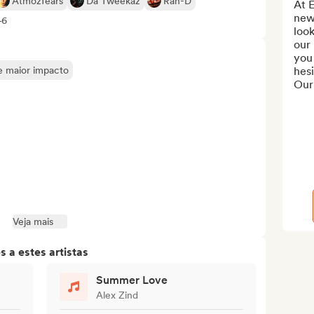
Atmozfears
Da Tweekaz
Ran-D
At E
new
+6
look
our 
you 
de maior impacto
hesi
Our 
Veja mais
 a estes artistas
Summer Love
Alex Zind