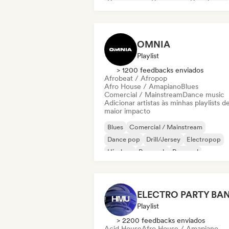
Dance music
Dance pop
Deep house
Hip-hop
OMNIA
Playlist
> 1200 feedbacks enviados
Afrobeat / Afropop
Afro House / Amapiano
Blues
Comercial / Mainstream
Dance music
Adicionar artistas às minhas playlists d
maior impacto
Blues
Comercial / Mainstream
Dance pop
Drill/Jersey
Electropop
Hip-hop
Pop rock
Pop soul
Playlist
> 2200 feedbacks enviados
Acid House
Afro House / Amapiano