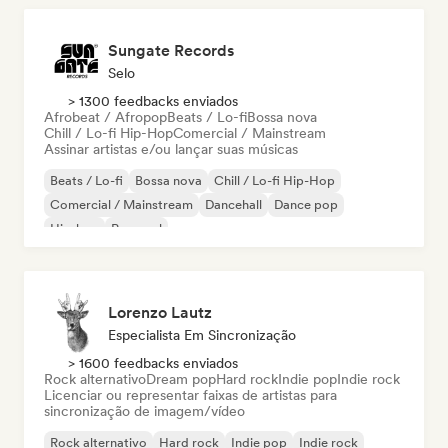
Sungate Records
Selo
> 1300 feedbacks enviados
Afrobeat / Afropop
Beats / Lo-fi
Bossa nova
Chill / Lo-fi Hip-Hop
Comercial / Mainstream
Assinar artistas e/ou lançar suas músicas
Beats / Lo-fi
Bossa nova
Chill / Lo-fi Hip-Hop
Comercial / Mainstream
Dancehall
Dance pop
Hip-hop
Pop soul
Lorenzo Lautz
Especialista Em Sincronização
> 1600 feedbacks enviados
Rock alternativo
Dream pop
Hard rock
Indie pop
Indie rock
Licenciar ou representar faixas de artistas para
sincronização de imagem/vídeo
Rock alternativo
Hard rock
Indie pop
Indie rock