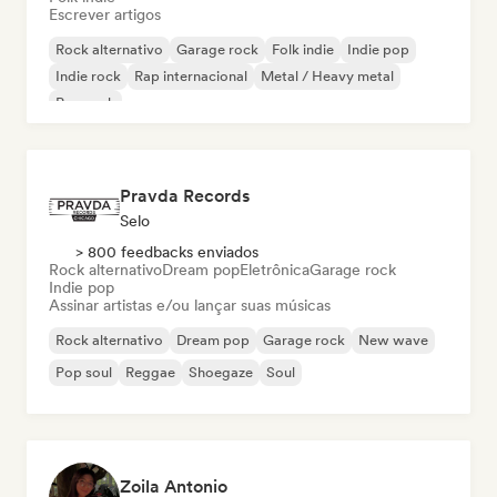
Escrever artigos
Rock alternativo
Garage rock
Folk indie
Indie pop
Indie rock
Rap internacional
Metal / Heavy metal
Pop rock
Pravda Records
Selo
> 800 feedbacks enviados
Rock alternativo
Dream pop
Eletrônica
Garage rock
Indie pop
Assinar artistas e/ou lançar suas músicas
Rock alternativo
Dream pop
Garage rock
New wave
Pop soul
Reggae
Shoegaze
Soul
Zoila Antonio