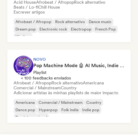
Acid House
Afrobeat / Afropop
Rock alternativo
Beats / Lo-fi
Chill House
Escrever artigos
Afrobeat / Afropop
Rock alternativo
Dance music
Dream pop
Electronic rock
Electropop
French Pop
Hip-hop
NOVO
Pop Machine Mode 🤖 AI Music, Indie Pop & Dream Pop
Playlist
< 100 feedbacks enviados
Afrobeat / Afropop
Rock alternativo
Americana
Comercial / Mainstream
Country
Adicionar artistas às minhas playlists de maior impacto
Americana
Comercial / Mainstream
Country
Dance pop
Hyperpop
Folk indie
Indie pop
Pop internacional