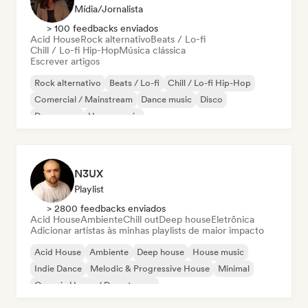
Mídia/Jornalista
> 100 feedbacks enviados
Acid House
Rock alternativo
Beats / Lo-fi
Chill / Lo-fi Hip-Hop
Música clássica
Escrever artigos
Rock alternativo
Beats / Lo-fi
Chill / Lo-fi Hip-Hop
Comercial / Mainstream
Dance music
Disco
Dream pop
House music
N3UX
Playlist
> 2800 feedbacks enviados
Acid House
Ambiente
Chill out
Deep house
Eletrônica
Adicionar artistas às minhas playlists de maior impacto
Acid House
Ambiente
Deep house
House music
Indie Dance
Melodic & Progressive House
Minimal
Organic House / Downtempo