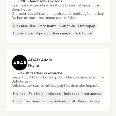
> 1000 feedbacks enviados
Bass music
Música brasileira
Funk brasileiro
Dance music
Deep house
Oferecer aos artistas um contrato de publicação musical
Assinar artistas e/ou lançar suas músicas
Funk brasileiro
Deep house
Eletrônica
Electropop
Future house
Hip-hop
House music
Tech House
ADAD Audio
Playlist
> 4900 feedbacks enviados
Beats / Lo-fi
Chill / Lo-fi Hip-Hop
Música clássica
Country
Drill/Jersey
Adicionar artistas às minhas playlists de maior impacto
Hip-hop
Folk indie
Indie pop
Indie rock
Instrumental
Hip-hop instrumental
Rap internacional
Rap em inglês