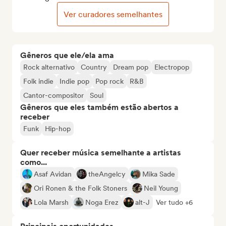
Ver curadores semelhantes
Gêneros que ele/ela ama
Rock alternativo
Country
Dream pop
Electropop
Folk indie
Indie pop
Pop rock
R&B
Cantor-compositor
Soul
Gêneros que eles também estão abertos a
receber
Funk
Hip-hop
Quer receber música semelhante a artistas
como...
Asaf Avidan
theAngelcy
Mika Sade
Ori Ronen & the Folk Stoners
Neil Young
Lola Marsh
Noga Erez
alt-J
Ver tudo +6