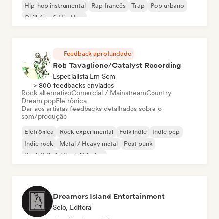
Hip-hop instrumental
Rap francês
Trap
Pop urbano
Chill / Lo-fi Hip-Hop
Feedback aprofundado
Rob Tavaglione/Catalyst Recording
Especialista Em Som
> 800 feedbacks enviados
Rock alternativo
Comercial / Mainstream
Country
Dream pop
Eletrônica
Dar aos artistas feedbacks detalhados sobre o
som/produção
Eletrônica
Rock experimental
Folk indie
Indie pop
Indie rock
Metal / Heavy metal
Post punk
Rock & Roll / Rock Clássico
Dreamers Island Entertainment
Selo, Editora