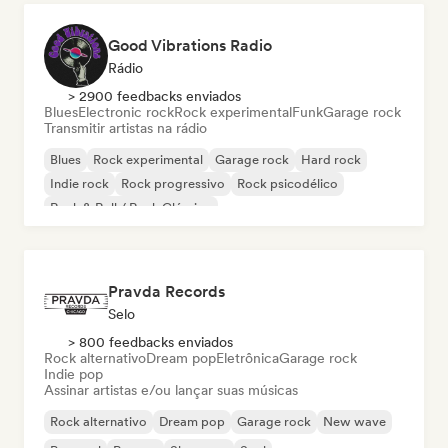
Good Vibrations Radio
Rádio
> 2900 feedbacks enviados
Blues
Electronic rock
Rock experimental
Funk
Garage rock
Transmitir artistas na rádio
Blues
Rock experimental
Garage rock
Hard rock
Indie rock
Rock progressivo
Rock psicodélico
Rock & Roll / Rock Clássico
Pravda Records
Selo
> 800 feedbacks enviados
Rock alternativo
Dream pop
Eletrônica
Garage rock
Indie pop
Assinar artistas e/ou lançar suas músicas
Rock alternativo
Dream pop
Garage rock
New wave