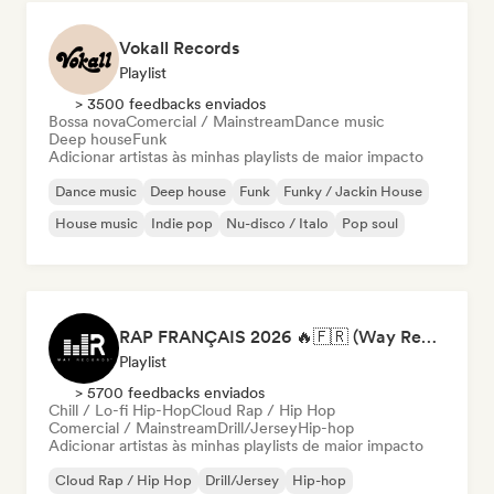
Vokall Records
Playlist
> 3500 feedbacks enviados
Bossa nova
Comercial / Mainstream
Dance music
Deep house
Funk
Adicionar artistas às minhas playlists de maior impacto
Dance music
Deep house
Funk
Funky / Jackin House
House music
Indie pop
Nu-disco / Italo
Pop soul
RAP FRANÇAIS 2026 🔥🇫🇷 (Way Records)
Playlist
> 5700 feedbacks enviados
Chill / Lo-fi Hip-Hop
Cloud Rap / Hip Hop
Comercial / Mainstream
Drill/Jersey
Hip-hop
Adicionar artistas às minhas playlists de maior impacto
Cloud Rap / Hip Hop
Drill/Jersey
Hip-hop