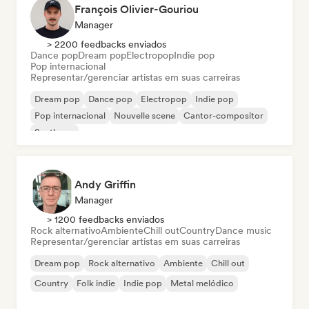
François Olivier-Gouriou
Manager
> 2200 feedbacks enviados
Dance pop
Dream pop
Electropop
Indie pop
Pop internacional
Representar/gerenciar artistas em suas carreiras
Dream pop
Dance pop
Electropop
Indie pop
Pop internacional
Nouvelle scene
Cantor-compositor
Synthpop
Andy Griffin
Manager
> 1200 feedbacks enviados
Rock alternativo
Ambiente
Chill out
Country
Dance music
Representar/gerenciar artistas em suas carreiras
Dream pop
Rock alternativo
Ambiente
Chill out
Country
Folk indie
Indie pop
Metal melódico