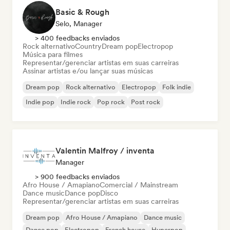
Basic & Rough
Selo, Manager
> 400 feedbacks enviados
Rock alternativo
Country
Dream pop
Electropop
Música para filmes
Representar/gerenciar artistas em suas carreiras
Assinar artistas e/ou lançar suas músicas
Dream pop
Rock alternativo
Electropop
Folk indie
Indie pop
Indie rock
Pop rock
Post rock
Valentin Malfroy / inventa
Manager
> 900 feedbacks enviados
Afro House / Amapiano
Comercial / Mainstream
Dance music
Dance pop
Disco
Representar/gerenciar artistas em suas carreiras
Dream pop
Afro House / Amapiano
Dance music
Dance pop
Electropop
French house
Hyperpop