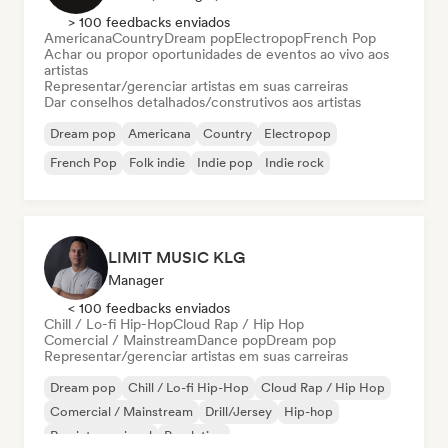
> 100 feedbacks enviados
Americana
Country
Dream pop
Electropop
French Pop
Achar ou propor oportunidades de eventos ao vivo aos
artistas
Representar/gerenciar artistas em suas carreiras
Dar conselhos detalhados/construtivos aos artistas
Dream pop
Americana
Country
Electropop
French Pop
Folk indie
Indie pop
Indie rock
LIMIT MUSIC KLG
Manager
< 100 feedbacks enviados
Chill / Lo-fi Hip-Hop
Cloud Rap / Hip Hop
Comercial / Mainstream
Dance pop
Dream pop
Representar/gerenciar artistas em suas carreiras
Dream pop
Chill / Lo-fi Hip-Hop
Cloud Rap / Hip Hop
Comercial / Mainstream
Drill/Jersey
Hip-hop
Rap internacional
Pop latino