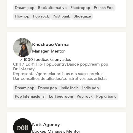
Dream pop
Rock alternativo
Electropop
French Pop
Hip-hop
Pop rock
Post punk
Shoegaze
Khushboo Verma
Manager, Mentor
> 1000 feedbacks enviados
Chill / Lo-fi Hip-Hop
Country
Dance pop
Dream pop
Drill/Jersey
Representar/gerenciar artistas em suas carreiras
Dar conselhos detalhados/construtivos aos artistas
Dream pop
Dance pop
Indie India
Indie pop
Pop internacional
Lofi bedroom
Pop rock
Pop urbano
Nótt Agency
Booker, Manager, Mentor