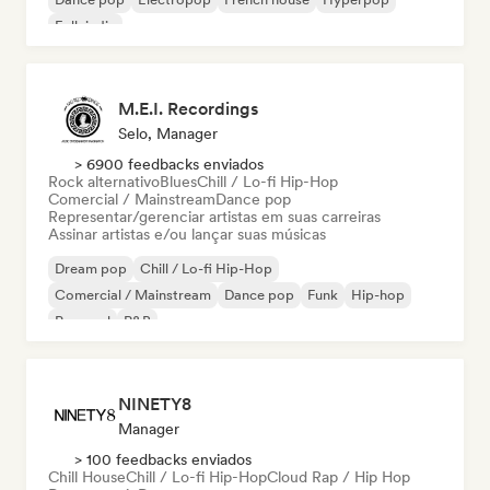
Folk indie
M.E.I. Recordings
Selo, Manager
> 6900 feedbacks enviados
Rock alternativo
Blues
Chill / Lo-fi Hip-Hop
Comercial / Mainstream
Dance pop
Representar/gerenciar artistas em suas carreiras
Assinar artistas e/ou lançar suas músicas
Dream pop
Chill / Lo-fi Hip-Hop
Comercial / Mainstream
Dance pop
Funk
Hip-hop
Pop soul
R&B
NINETY8
Manager
> 100 feedbacks enviados
Chill House
Chill / Lo-fi Hip-Hop
Cloud Rap / Hip Hop