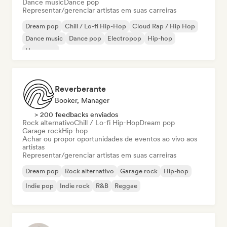
Dance music
Dance pop
Representar/gerenciar artistas em suas carreiras
Dream pop
Chill / Lo-fi Hip-Hop
Cloud Rap / Hip Hop
Dance music
Dance pop
Electropop
Hip-hop
Hyperpop
Reverberante
Booker, Manager
> 200 feedbacks enviados
Rock alternativo
Chill / Lo-fi Hip-Hop
Dream pop
Garage rock
Hip-hop
Achar ou propor oportunidades de eventos ao vivo aos
artistas
Representar/gerenciar artistas em suas carreiras
Dream pop
Rock alternativo
Garage rock
Hip-hop
Indie pop
Indie rock
R&B
Reggae