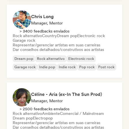
Chris Long
Manager, Mentor
> 3400 feedbacks enviados
Rock alternativo
Country
Dream pop
Electronic rock
Garage rock
Representar/gerenciar artistas em suas carreiras
Dar conselhos detalhados/construtivos aos artistas
Dream pop
Rock alternativo
Electronic rock
Garage rock
Indie pop
Indie rock
Pop rock
Post rock
Céline - Aria (ex-In The Sun Prod)
Manager, Mentor
> 2500 feedbacks enviados
Rock alternativo
Ambiente
Comercial / Mainstream
Dream pop
Electropop
Representar/gerenciar artistas em suas carreiras
Dar conselhos detalhados/construtivos aos artistas