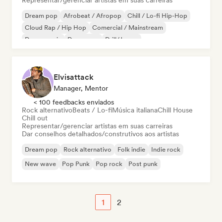
Representar/gerenciar artistas em suas carreiras
Dream pop
Afrobeat / Afropop
Chill / Lo-fi Hip-Hop
Cloud Rap / Hip Hop
Comercial / Mainstream
Dance music
Dance pop
Drill/Jersey
Elvisattack
Manager, Mentor
< 100 feedbacks enviados
Rock alternativo
Beats / Lo-fi
Música italiana
Chill House
Chill out
Representar/gerenciar artistas em suas carreiras
Dar conselhos detalhados/construtivos aos artistas
Dream pop
Rock alternativo
Folk indie
Indie rock
New wave
Pop Punk
Pop rock
Post punk
1
2