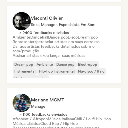
Visconti Olivier
Selo, Manager, Especialista Em Som
> 2400 feedbacks enviados
Ambiente
Dancehall
Dance pop
Disco
Dream pop
Representar/gerenciar artistas em suas carreiras
Dar aos artistas feedbacks detalhados sobre o
som/produção
Assinar artistas e/ou lançar suas músicas
Dream pop
Ambiente
Dance pop
Electropop
Instrumental
Hip-hop instrumental
Nu-disco / Italo
Cantor-compositor
Mariano MGMT
Manager
> 1100 feedbacks enviados
Afrobeat / Afropop
Música italiana
Chill / Lo-fi Hip-Hop
Música clássica
Cloud Rap / Hip Hop