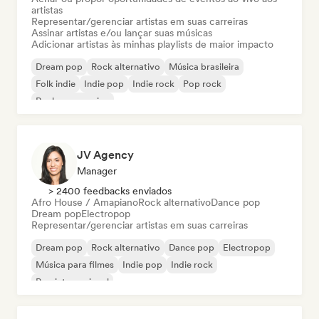
artistas
Representar/gerenciar artistas em suas carreiras
Assinar artistas e/ou lançar suas músicas
Adicionar artistas às minhas playlists de maior impacto
Dream pop
Rock alternativo
Música brasileira
Folk indie
Indie pop
Indie rock
Pop rock
Rock progressivo
JV Agency
Manager
> 2400 feedbacks enviados
Afro House / Amapiano
Rock alternativo
Dance pop
Dream pop
Electropop
Representar/gerenciar artistas em suas carreiras
Dream pop
Rock alternativo
Dance pop
Electropop
Música para filmes
Indie pop
Indie rock
Pop internacional