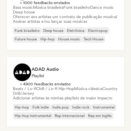
> 1000 feedbacks enviados
Bass music
Música brasileira
Funk brasileiro
Dance music
Deep house
Oferecer aos artistas um contrato de publicação musical
Assinar artistas e/ou lançar suas músicas
Funk brasileiro
Deep house
Eletrônica
Electropop
Future house
Hip-hop
House music
Tech House
ADAD Audio
Playlist
> 4900 feedbacks enviados
Beats / Lo-fi
Chill / Lo-fi Hip-Hop
Música clássica
Country
Drill/Jersey
Adicionar artistas às minhas playlists de maior impacto
Hip-hop
Folk indie
Indie pop
Indie rock
Instrumental
Hip-hop instrumental
Rap internacional
Rap em inglês