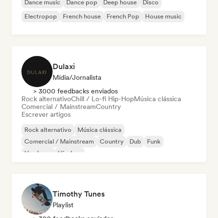
Dance music
Dance pop
Deep house
Disco
Electropop
French house
French Pop
House music
Dulaxi
Mídia/Jornalista
> 3000 feedbacks enviados
Rock alternativo
Chill / Lo-fi Hip-Hop
Música clássica
Comercial / Mainstream
Country
Escrever artigos
Rock alternativo
Música clássica
Comercial / Mainstream
Country
Dub
Funk
Hardcore
Hip-hop
Timothy Tunes
Playlist