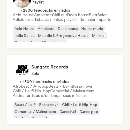
Playlist
> 2800 feedbacks enviados
Acid House
Ambiente
Chill out
Deep house
Eletrônica
Adicionar artistas às minhas playlists de maior impacto
Acid House
Ambiente
Deep house
House music
Indie Dance
Melodic & Progressive House
Minimal
Organic House / Downtempo
Sungate Records
Selo
> 1300 feedbacks enviados
Afrobeat / Afropop
Beats / Lo-fi
Bossa nova
Chill / Lo-fi Hip-Hop
Comercial / Mainstream
Assinar artistas e/ou lançar suas músicas
Beats / Lo-fi
Bossa nova
Chill / Lo-fi Hip-Hop
Comercial / Mainstream
Dancehall
Dance pop
Hip-hop
Pop soul