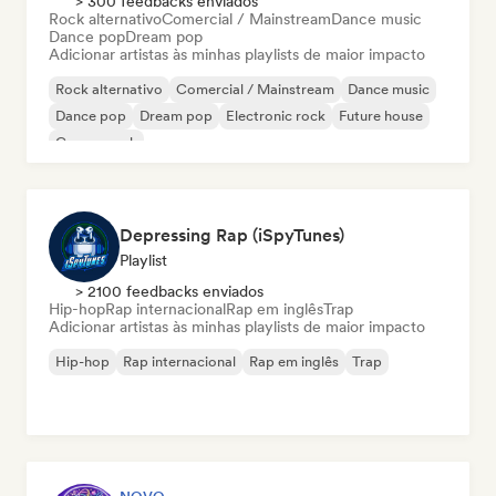
> 300 feedbacks enviados
Rock alternativo
Comercial / Mainstream
Dance music
Dance pop
Dream pop
Adicionar artistas às minhas playlists de maior impacto
Rock alternativo
Comercial / Mainstream
Dance music
Dance pop
Dream pop
Electronic rock
Future house
Garage rock
Depressing Rap (iSpyTunes)
Playlist
> 2100 feedbacks enviados
Hip-hop
Rap internacional
Rap em inglês
Trap
Adicionar artistas às minhas playlists de maior impacto
Hip-hop
Rap internacional
Rap em inglês
Trap