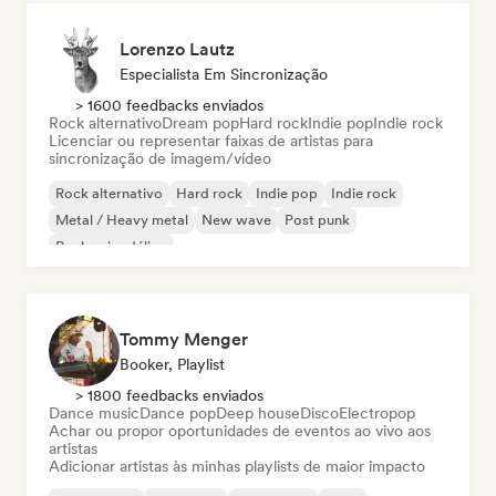
Lorenzo Lautz
Especialista Em Sincronização
> 1600 feedbacks enviados
Rock alternativo
Dream pop
Hard rock
Indie pop
Indie rock
Licenciar ou representar faixas de artistas para
sincronização de imagem/vídeo
Rock alternativo
Hard rock
Indie pop
Indie rock
Metal / Heavy metal
New wave
Post punk
Rock psicodélico
Tommy Menger
Booker, Playlist
> 1800 feedbacks enviados
Dance music
Dance pop
Deep house
Disco
Electropop
Achar ou propor oportunidades de eventos ao vivo aos
artistas
Adicionar artistas às minhas playlists de maior impacto