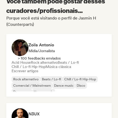
Você também pode gostar desses
curadores/profissionais...
Porque você está visitando o perfil de Jasmin H
(Counterparts)
Zoila Antonio
Mídia/Jornalista
> 100 feedbacks enviados
Acid House
Rock alternativo
Beats / Lo-fi
Chill / Lo-fi Hip-Hop
Música clássica
Escrever artigos
Rock alternativo
Beats / Lo-fi
Chill / Lo-fi Hip-Hop
Comercial / Mainstream
Dance music
Disco
Dream pop
House music
N3UX