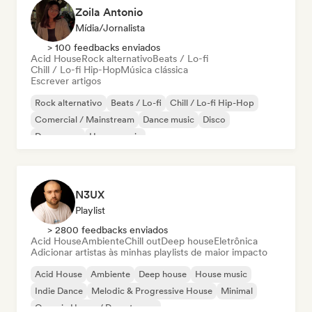
Zoila Antonio
Mídia/Jornalista
> 100 feedbacks enviados
Acid House
Rock alternativo
Beats / Lo-fi
Chill / Lo-fi Hip-Hop
Música clássica
Escrever artigos
Rock alternativo
Beats / Lo-fi
Chill / Lo-fi Hip-Hop
Comercial / Mainstream
Dance music
Disco
Dream pop
House music
N3UX
Playlist
> 2800 feedbacks enviados
Acid House
Ambiente
Chill out
Deep house
Eletrônica
Adicionar artistas às minhas playlists de maior impacto
Acid House
Ambiente
Deep house
House music
Indie Dance
Melodic & Progressive House
Minimal
Organic House / Downtempo