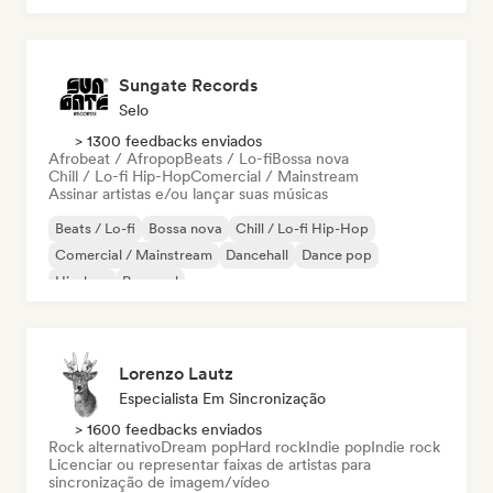
Sungate Records
Selo
> 1300 feedbacks enviados
Afrobeat / Afropop
Beats / Lo-fi
Bossa nova
Chill / Lo-fi Hip-Hop
Comercial / Mainstream
Assinar artistas e/ou lançar suas músicas
Beats / Lo-fi
Bossa nova
Chill / Lo-fi Hip-Hop
Comercial / Mainstream
Dancehall
Dance pop
Hip-hop
Pop soul
Lorenzo Lautz
Especialista Em Sincronização
> 1600 feedbacks enviados
Rock alternativo
Dream pop
Hard rock
Indie pop
Indie rock
Licenciar ou representar faixas de artistas para
sincronização de imagem/vídeo