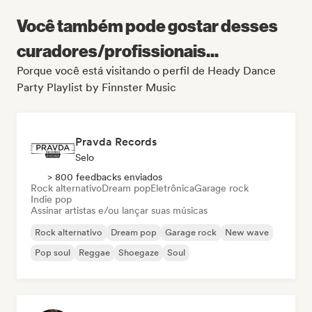
Você também pode gostar desses
curadores/profissionais...
Porque você está visitando o perfil de Heady Dance
Party Playlist by Finnster Music
Pravda Records
Selo
> 800 feedbacks enviados
Rock alternativo
Dream pop
Eletrônica
Garage rock
Indie pop
Assinar artistas e/ou lançar suas músicas
Rock alternativo
Dream pop
Garage rock
New wave
Pop soul
Reggae
Shoegaze
Soul