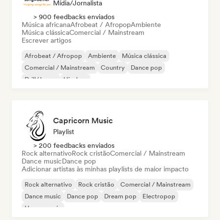
Mídia/Jornalista
> 900 feedbacks enviados
Música africana
Afrobeat / Afropop
Ambiente
Música clássica
Comercial / Mainstream
Escrever artigos
Afrobeat / Afropop
Ambiente
Música clássica
Comercial / Mainstream
Country
Dance pop
Drill/Jersey
Hip-hop
Capricorn Music
Playlist
> 200 feedbacks enviados
Rock alternativo
Rock cristão
Comercial / Mainstream
Dance music
Dance pop
Adicionar artistas às minhas playlists de maior impacto
Rock alternativo
Rock cristão
Comercial / Mainstream
Dance music
Dance pop
Dream pop
Electropop
House music