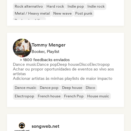
Rock alternativo
Hard rock
Indie pop
Indie rock
Metal / Heavy metal
New wave
Post punk
Rock psicodélico
Tommy Menger
Booker, Playlist
> 1800 feedbacks enviados
Dance music
Dance pop
Deep house
Disco
Electropop
Achar ou propor oportunidades de eventos ao vivo aos
artistas
Adicionar artistas às minhas playlists de maior impacto
Dance music
Dance pop
Deep house
Disco
Electropop
French house
French Pop
House music
songweb.net