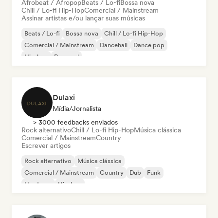
Afrobeat / Afropop
Beats / Lo-fi
Bossa nova
Chill / Lo-fi Hip-Hop
Comercial / Mainstream
Assinar artistas e/ou lançar suas músicas
Beats / Lo-fi
Bossa nova
Chill / Lo-fi Hip-Hop
Comercial / Mainstream
Dancehall
Dance pop
Hip-hop
Pop soul
Dulaxi
Mídia/Jornalista
> 3000 feedbacks enviados
Rock alternativo
Chill / Lo-fi Hip-Hop
Música clássica
Comercial / Mainstream
Country
Escrever artigos
Rock alternativo
Música clássica
Comercial / Mainstream
Country
Dub
Funk
Hardcore
Hip-hop