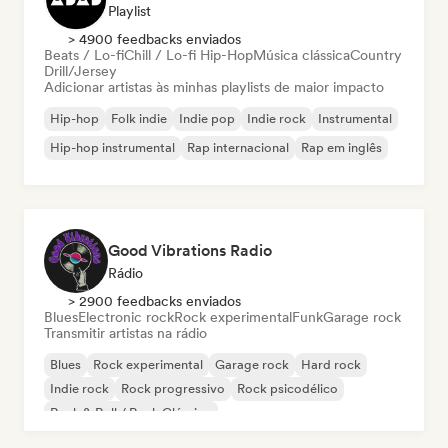
Playlist
> 4900 feedbacks enviados
Beats / Lo-fi
Chill / Lo-fi Hip-Hop
Música clássica
Country
Drill/Jersey
Adicionar artistas às minhas playlists de maior impacto
Hip-hop
Folk indie
Indie pop
Indie rock
Instrumental
Hip-hop instrumental
Rap internacional
Rap em inglês
Good Vibrations Radio
Rádio
> 2900 feedbacks enviados
Blues
Electronic rock
Rock experimental
Funk
Garage rock
Transmitir artistas na rádio
Blues
Rock experimental
Garage rock
Hard rock
Indie rock
Rock progressivo
Rock psicodélico
Rock & Roll / Rock Clássico