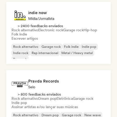
indie now
Mídia/Jornalista
> 2400 feedbacks enviados
Rock alternativo
Electronic rock
Garage rock
Hip-hop
Folk indie
Escrever artigos
Rock alternativo
Garage rock
Folk indie
Indie pop
Indie rock
Rap internacional
Metal / Heavy metal
Pop rock
Pravda Records
Selo
> 800 feedbacks enviados
Rock alternativo
Dream pop
Eletrônica
Garage rock
Indie pop
Assinar artistas e/ou lançar suas músicas
Rock alternativo
Dream pop
Garage rock
New wave