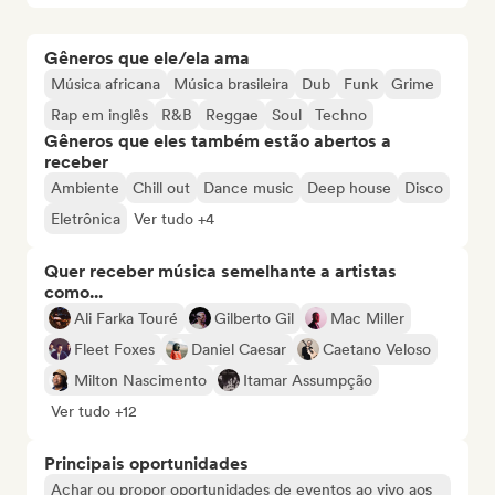
Gêneros que ele/ela ama
Música africana
Música brasileira
Dub
Funk
Grime
Rap em inglês
R&B
Reggae
Soul
Techno
Gêneros que eles também estão abertos a
receber
Ambiente
Chill out
Dance music
Deep house
Disco
Eletrônica
Ver tudo +4
Quer receber música semelhante a artistas
como...
Ali Farka Touré
Gilberto Gil
Mac Miller
Fleet Foxes
Daniel Caesar
Caetano Veloso
Milton Nascimento
Itamar Assumpção
Ver tudo +12
Principais oportunidades
Achar ou propor oportunidades de eventos ao vivo aos