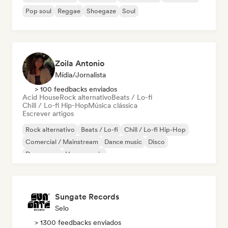
Pop soul
Reggae
Shoegaze
Soul
Zoila Antonio
Mídia/Jornalista
> 100 feedbacks enviados
Acid House
Rock alternativo
Beats / Lo-fi
Chill / Lo-fi Hip-Hop
Música clássica
Escrever artigos
Rock alternativo
Beats / Lo-fi
Chill / Lo-fi Hip-Hop
Comercial / Mainstream
Dance music
Disco
Dream pop
House music
Sungate Records
Selo
> 1300 feedbacks enviados