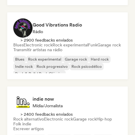
Good Vibrations Radio
Rádio
> 2900 feedbacks enviados
Blues
Electronic rock
Rock experimental
Funk
Garage rock
Transmitir artistas na rádio
Blues
Rock experimental
Garage rock
Hard rock
Indie rock
Rock progressivo
Rock psicodélico
Rock & Roll / Rock Clássico
indie now
Mídia/Jornalista
> 2400 feedbacks enviados
Rock alternativo
Electronic rock
Garage rock
Hip-hop
Folk indie
Escrever artigos