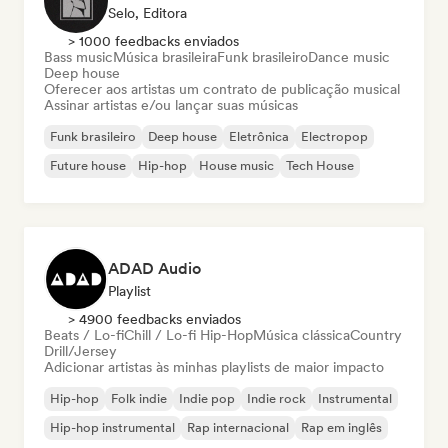
Selo, Editora
> 1000 feedbacks enviados
Bass music
Música brasileira
Funk brasileiro
Dance music
Deep house
Oferecer aos artistas um contrato de publicação musical
Assinar artistas e/ou lançar suas músicas
Funk brasileiro
Deep house
Eletrônica
Electropop
Future house
Hip-hop
House music
Tech House
ADAD Audio
Playlist
> 4900 feedbacks enviados
Beats / Lo-fi
Chill / Lo-fi Hip-Hop
Música clássica
Country
Drill/Jersey
Adicionar artistas às minhas playlists de maior impacto
Hip-hop
Folk indie
Indie pop
Indie rock
Instrumental
Hip-hop instrumental
Rap internacional
Rap em inglês