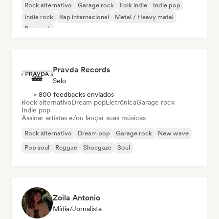
Rock alternativo
Garage rock
Folk indie
Indie pop
Indie rock
Rap internacional
Metal / Heavy metal
Pop rock
Pravda Records
Selo
> 800 feedbacks enviados
Rock alternativo
Dream pop
Eletrônica
Garage rock
Indie pop
Assinar artistas e/ou lançar suas músicas
Rock alternativo
Dream pop
Garage rock
New wave
Pop soul
Reggae
Shoegaze
Soul
Zoila Antonio
Mídia/Jornalista