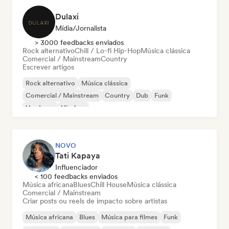
Dulaxi
Mídia/Jornalista
> 3000 feedbacks enviados
Rock alternativo
Chill / Lo-fi Hip-Hop
Música clássica
Comercial / Mainstream
Country
Escrever artigos
Rock alternativo
Música clássica
Comercial / Mainstream
Country
Dub
Funk
Hardcore
Hip-hop
NOVO
Tati Kapaya
Influenciador
< 100 feedbacks enviados
Música africana
Blues
Chill House
Música clássica
Comercial / Mainstream
Criar posts ou reels de impacto sobre artistas
Música africana
Blues
Música para filmes
Funk