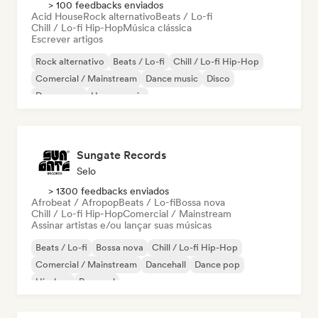
> 100 feedbacks enviados
Acid House
Rock alternativo
Beats / Lo-fi
Chill / Lo-fi Hip-Hop
Música clássica
Escrever artigos
Rock alternativo
Beats / Lo-fi
Chill / Lo-fi Hip-Hop
Comercial / Mainstream
Dance music
Disco
Dream pop
House music
Sungate Records
Selo
> 1300 feedbacks enviados
Afrobeat / Afropop
Beats / Lo-fi
Bossa nova
Chill / Lo-fi Hip-Hop
Comercial / Mainstream
Assinar artistas e/ou lançar suas músicas
Beats / Lo-fi
Bossa nova
Chill / Lo-fi Hip-Hop
Comercial / Mainstream
Dancehall
Dance pop
Hip-hop
Pop soul