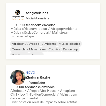
songweb.net
Mídia/Jornalista
> 900 feedbacks enviados
Música africana
Afrobeat / Afropop
Ambiente
Música clássica
Comercial / Mainstream
Escrever artigos
Afrobeat / Afropop
Ambiente
Música clássica
Comercial / Mainstream
Country
Dance pop
Drill/Jersey
Hip-hop
NOVO
Zhakira Razhé
Influenciador
< 100 feedbacks enviados
Afrobeat / Afropop
Afro House / Amapiano
Chill / Lo-fi Hip-Hop
Comercial / Mainstream
Jazz experimental
Criar posts ou reels de impacto sobre artistas