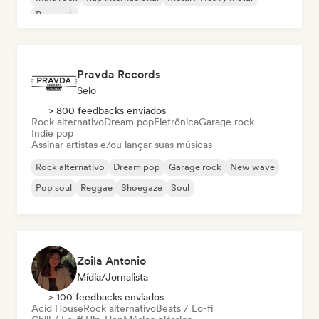
Pop rock
Pravda Records
Selo
> 800 feedbacks enviados
Rock alternativo
Dream pop
Eletrônica
Garage rock
Indie pop
Assinar artistas e/ou lançar suas músicas
Rock alternativo
Dream pop
Garage rock
New wave
Pop soul
Reggae
Shoegaze
Soul
Zoila Antonio
Mídia/Jornalista
> 100 feedbacks enviados
Acid House
Rock alternativo
Beats / Lo-fi