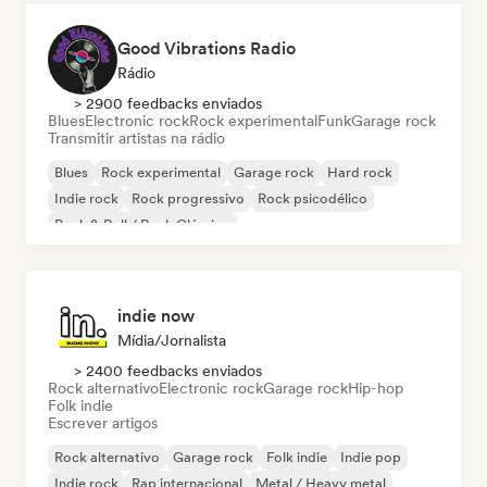
Good Vibrations Radio
Rádio
> 2900 feedbacks enviados
Blues
Electronic rock
Rock experimental
Funk
Garage rock
Transmitir artistas na rádio
Blues
Rock experimental
Garage rock
Hard rock
Indie rock
Rock progressivo
Rock psicodélico
Rock & Roll / Rock Clássico
indie now
Mídia/Jornalista
> 2400 feedbacks enviados
Rock alternativo
Electronic rock
Garage rock
Hip-hop
Folk indie
Escrever artigos
Rock alternativo
Garage rock
Folk indie
Indie pop
Indie rock
Rap internacional
Metal / Heavy metal