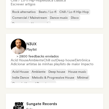
Chill / Lo-fi Hip-Hop
Música clássica
Escrever artigos
Rock alternativo
Beats / Lo-fi
Chill / Lo-fi Hip-Hop
Comercial / Mainstream
Dance music
Disco
Dream pop
House music
N3UX
Playlist
> 2800 feedbacks enviados
Acid House
Ambiente
Chill out
Deep house
Eletrônica
Adicionar artistas às minhas playlists de maior impacto
Acid House
Ambiente
Deep house
House music
Indie Dance
Melodic & Progressive House
Minimal
Organic House / Downtempo
Sungate Records