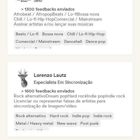
Selo
> 1300 feedbacks enviados
Afrobeat / Afropop
Beats / Lo-fi
Bossa nova
Chill / Lo-fi Hip-Hop
Comercial / Mainstream
Assinar artistas e/ou lançar suas músicas
Beats / Lo-fi
Bossa nova
Chill / Lo-fi Hip-Hop
Comercial / Mainstream
Dancehall
Dance pop
Hip-hop
Pop soul
Lorenzo Lautz
Especialista Em Sincronização
> 1600 feedbacks enviados
Rock alternativo
Dream pop
Hard rock
Indie pop
Indie rock
Licenciar ou representar faixas de artistas para
sincronização de imagem/vídeo
Rock alternativo
Hard rock
Indie pop
Indie rock
Metal / Heavy metal
New wave
Post punk
Rock psicodélico