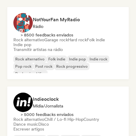
NotYourFan MyRadio
Rádio
> 8500 feedbacks enviados
Rock alternativo
Garage rock
Hard rock
Folk indie
Indie pop
Transmitir artistas na rádio
Rock alternativo
Folk indie
Indie pop
Indie rock
Pop rock
Post rock
Rock progressivo
Rock psicodélico
Indieoclock
Mídia/Jornalista
> 5000 feedbacks enviados
Rock alternativo
Chill / Lo-fi Hip-Hop
Country
Dance music
Disco
Escrever artigos