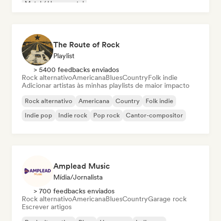
Metal / Heavy metal
The Route of Rock
Playlist
> 5400 feedbacks enviados
Rock alternativo
Americana
Blues
Country
Folk indie
Adicionar artistas às minhas playlists de maior impacto
Rock alternativo
Americana
Country
Folk indie
Indie pop
Indie rock
Pop rock
Cantor-compositor
Amplead Music
Mídia/Jornalista
> 700 feedbacks enviados
Rock alternativo
Americana
Blues
Country
Garage rock
Escrever artigos