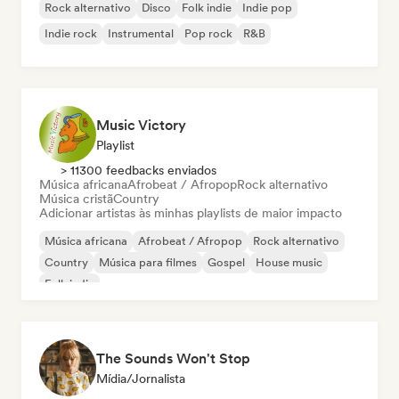
Rock alternativo
Disco
Folk indie
Indie pop
Indie rock
Instrumental
Pop rock
R&B
Music Victory
Playlist
> 11300 feedbacks enviados
Música africana
Afrobeat / Afropop
Rock alternativo
Música cristã
Country
Adicionar artistas às minhas playlists de maior impacto
Música africana
Afrobeat / Afropop
Rock alternativo
Country
Música para filmes
Gospel
House music
Folk indie
The Sounds Won't Stop
Mídia/Jornalista