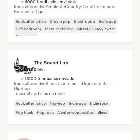
> 6000 feedbacks enviados
Rock alternativo
Ambiente
Country
Disco
Dream pop
Escrever artigos
Rock alternativo
Dream pop
Electropop
Indie pop
Lofi bedroom
Metal melódico
Metal / Heavy metal
New wave
The Sound Lab
Rádio
> 11000 feedbacks enviados
Rock alternativo
Blues
Dance music
Drum and Bass
Hip-hop
Transmitir artistas na rádio
Rock alternativo
Hip-hop
Indie pop
Indie rock
Pop Punk
Pop rock
Cantor-compositor
Blues