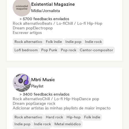
Existential Magazine
Mídia/Jornalista
> 5700 feedbacks enviados
Rock alternativo
Beats / Lo-fi
Chill / Lo-fi Hip-Hop
Dream pop
Electropop
Escrever artigos
Rock alternativo
Folk indie
Indie pop
Indie rock
Lofi bedroom
Pop Punk
Pop rock
Cantor-compositor
Mbti Music
Playlist
> 3400 feedbacks enviados
Rock alternativo
Chill / Lo-fi Hip-Hop
Dance pop
Dream pop
Garage rock
Adicionar artistas às minhas playlists de maior impacto
Rock alternativo
Hard rock
Hip-hop
Folk indie
Indie pop
Indie rock
Metal melódico