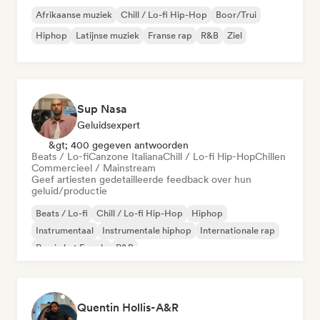
Afrikaanse muziek
Chill / Lo-fi Hip-Hop
Boor/Trui
Hiphop
Latijnse muziek
Franse rap
R&B
Ziel
Sup Nasa
Geluidsexpert
&gt; 400 gegeven antwoorden
Beats / Lo-fi
Canzone Italiana
Chill / Lo-fi Hip-Hop
Chillen
Commercieel / Mainstream
Geef artiesten gedetailleerde feedback over hun
geluid/productie
Beats / Lo-fi
Chill / Lo-fi Hip-Hop
Hiphop
Instrumentaal
Instrumentale hiphop
Internationale rap
Rap in het Engels
R&B
Quentin Hollis-A&R