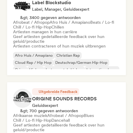
Label Blockstudio
Label, Manager, Geluidsexpert
&gt; 3400 gegeven antwoorden
Afrobeat / Afropop
Afro Huis / Amapiano
Beats / Lo-fi
Chill / Lo-fi Hip-Hop
Chillen
Artiesten managen in hun carrière
Geef artiesten gedetailleerde feedback over hun
geluid/productie
Artiesten contracteren of hun muziek uitbrengen
Afro Huis / Amapiano
Christian Rap
Cloud Rap / Hip Hop
Deutschrap/German Hip-Hop
Grime
Hiphop
Instrumentale hiphop
Internationale rap
Uitgebreide Feedback
ORIGINE SOUNDS RECORDS
Geluidsexpert
&gt; 700 gegeven antwoorden
Afrikaanse muziek
Afrobeat / Afropop
Blues
Chill / Lo-fi Hip-Hop
Dancehall
Geef artiesten gedetailleerde feedback over hun
geluid/productie