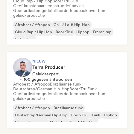
Cloud Rap / Hip Hop
Boor/Trui
Dub
Geef kunstenaars constructief advies
Geef artiesten gedetailleerde feedback over hun
geluid/productie
Afrobeat / Afropop
Chill / Lo-fi Hip-Hop
Cloud Rap / Hip Hop
Boor/Trui
Hiphop
Franse rap
R&B
Trap
NIEUW
Terra Producer
Geluidsexpert
< 100 gegeven antwoorden
Afrobeat / Afropop
Braziliaanse funk
Deutschrap/German Hip-Hop
Boor/Trui
Funk
Geef artiesten gedetailleerde feedback over hun
geluid/productie
Afrobeat / Afropop
Braziliaanse funk
Deutschrap/German Hip-Hop
Boor/Trui
Funk
Hiphop
Internationale rap
Nederhop/Dutch Hip-Hop