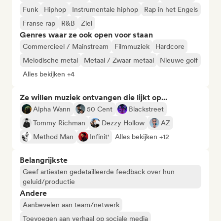
Funk
Hiphop
Instrumentale hiphop
Rap in het Engels
Franse rap
R&B
Ziel
Genres waar ze ook open voor staan
Commercieel / Mainstream
Filmmuziek
Hardcore
Melodische metal
Metaal / Zwaar metaal
Nieuwe golf
Alles bekijken +4
Ze willen muziek ontvangen die lijkt op...
Alpha Wann
50 Cent
Blackstreet
Tommy Richman
Dezzy Hollow
AZ
Method Man
Infinit'
Alles bekijken +12
Belangrijkste
Geef artiesten gedetailleerde feedback over hun
geluid/productie
Andere
Aanbevelen aan team/netwerk
Toevoegen aan verhaal op sociale media