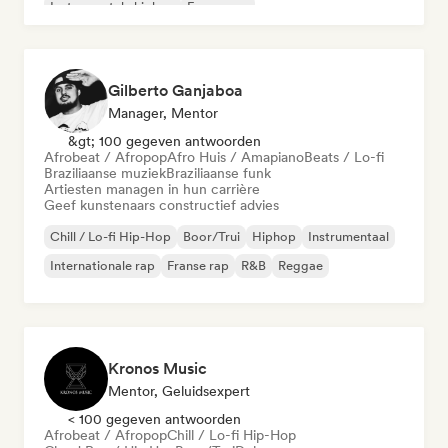
Instrumentale hiphop
Franse rap
Gilberto Ganjaboa
Manager, Mentor
&gt; 100 gegeven antwoorden
Afrobeat / Afropop
Afro Huis / Amapiano
Beats / Lo-fi
Braziliaanse muziek
Braziliaanse funk
Artiesten managen in hun carrière
Geef kunstenaars constructief advies
Chill / Lo-fi Hip-Hop
Boor/Trui
Hiphop
Instrumentaal
Internationale rap
Franse rap
R&B
Reggae
Kronos Music
Mentor, Geluidsexpert
< 100 gegeven antwoorden
Afrobeat / Afropop
Chill / Lo-fi Hip-Hop