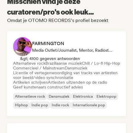
Misschien vind je deze
curatoren/pro's ook leuk...
Omdat je OTOMO RECORDS's profiel bezoekt
FARMINGTON
Media Outlet/Journalist, Mentor, Radiostation, Sync Supervisor
&gt; 4100 gegeven antwoorden
Alternatieve rock
Braziliaanse muziek
Chill / Lo-fi Hip-Hop
Commercieel / Mainstream
Dansmuziek
Licentie of vertegenwoordiging van tracks van artiesten
voor beeld/video synchronisatie
Artikelen schrijven
Artiesten uitzenden op de radio
Geef kunstenaars constructief advies
Alternatieve rock
Dansmuziek
Elektronica
Elektropop
Hiphop
Indie pop
Indie rock
Internationale pop