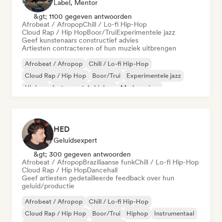
Label, Mentor
&gt; 1100 gegeven antwoorden
Afrobeat / Afropop
Chill / Lo-fi Hip-Hop
Cloud Rap / Hip Hop
Boor/Trui
Experimentele jazz
Geef kunstenaars constructief advies
Artiesten contracteren of hun muziek uitbrengen
Afrobeat / Afropop
Chill / Lo-fi Hip-Hop
Cloud Rap / Hip Hop
Boor/Trui
Experimentele jazz
Hiphop
Instrumentale hiphop
Moderne jazz
HED
Geluidsexpert
&gt; 300 gegeven antwoorden
Afrobeat / Afropop
Braziliaanse funk
Chill / Lo-fi Hip-Hop
Cloud Rap / Hip Hop
Dancehall
Geef artiesten gedetailleerde feedback over hun
geluid/productie
Afrobeat / Afropop
Chill / Lo-fi Hip-Hop
Cloud Rap / Hip Hop
Boor/Trui
Hiphop
Instrumentaal