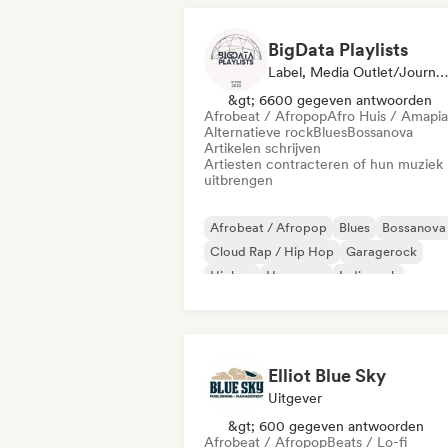
BigData Playlists
Label, Media Outlet/Journalist
&gt; 6600 gegeven antwoorden
Afrobeat / Afropop
Afro Huis / Amapi
Alternatieve rock
Blues
Bossanova
Artikelen schrijven
Artiesten contracteren of hun muziek
uitbrengen
Afrobeat / Afropop
Blues
Bossanova
Cloud Rap / Hip Hop
Garagerock
Hiphop
Hyperpop
Indie rock
Elliot Blue Sky
Uitgever
&gt; 600 gegeven antwoorden
Afrobeat / Afropop
Beats / Lo-fi