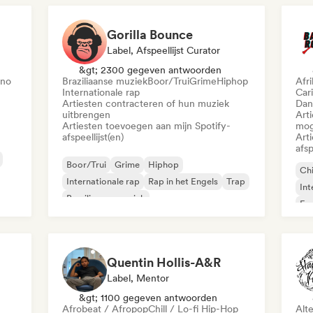
Gorilla Bounce
Label, Afspeellijst Curator
&gt; 2300 gegeven antwoorden
ano
Braziliaanse muziek
Boor/Trui
Grime
Hiphop
Afr
Internationale rap
Car
Artiesten contracteren of hun muziek
Dan
uitbrengen
Art
Artiesten toevoegen aan mijn Spotify-
mog
afspeellijst(en)
Art
afsp
Boor/Trui
Grime
Hiphop
Chi
Internationale rap
Rap in het Engels
Trap
Int
Braziliaanse muziek
Fra
Quentin Hollis-A&R
Label, Mentor
&gt; 1100 gegeven antwoorden
Afrobeat / Afropop
Chill / Lo-fi Hip-Hop
Alt