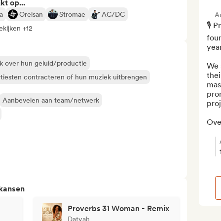
kt op...
a
Orelsan
Stromae
AC/DC
A
🎙️ 
ekijken +12
foun
year
k over hun geluid/productie
We s
thei
tiesten contracteren of hun muziek uitbrengen
mast
prom
Aanbevelen aan team/netwerk
pro
Ove.
 kansen
Proverbs 31 Woman - Remix
Datyah