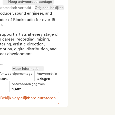
Hoog antwoordpercentage
utomatisch vertaald
Origineel bekijken
Producer, sound engineer, and 
der of Blockstudio for over 15 
s.

upport artists at every stage of 
r career: recording, mixing, 
ering, artistic direction, 
otion, digital distribution, and 
ject development.

..
Meer informatie
Antwoordpercentage
Antwoordt in
100%
3 dagen
Antwoorden gegeven
3,487
Bekijk vergelijkbare curatoren