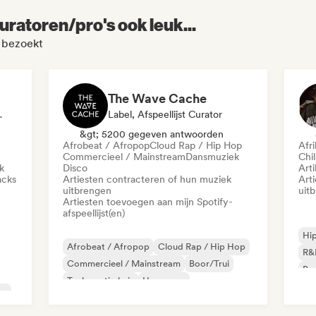
uratoren/pro's ook leuk...
l bezoekt
The Wave Cache
 Sync Supervisor
Label, Afspeellijst Curator
&gt; 5200 gegeven antwoorden
Afrobeat / Afropop
Cloud Rap / Hip Hop
Afr
Commercieel / Mainstream
Dansmuziek
Chil
k
Disco
Arti
acks
Artiesten contracteren of hun muziek
Art
uitbrengen
uit
Artiesten toevoegen aan mijn Spotify-
afspeellijst(en)
Hi
Afrobeat / Afropop
Cloud Rap / Hip Hop
R&
Commercieel / Mainstream
Boor/Trui
Bra
Toekomstig huis
Hyperpop
Fu
op
Internationale pop
Latin Pop