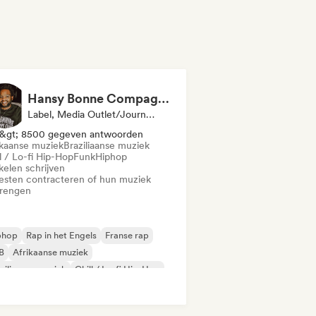
Hansy Bonne Compagnie
Label, Media Outlet/Journalist
&gt; 8500 gegeven antwoorden
ikaanse muziek
Braziliaanse muziek
l / Lo-fi Hip-Hop
Funk
Hiphop
kelen schrijven
iesten contracteren of hun muziek
brengen
phop
Rap in het Engels
Franse rap
B
Afrikaanse muziek
ziliaanse muziek
Chill / Lo-fi Hip-Hop
nk