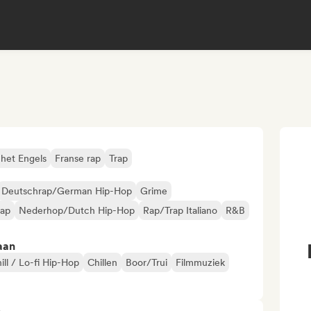
 het Engels
Franse rap
Trap
Deutschrap/German Hip-Hop
Grime
rap
Nederhop/Dutch Hip-Hop
Rap/Trap Italiano
R&B
aan
ill / Lo-fi Hip-Hop
Chillen
Boor/Trui
Filmmuziek