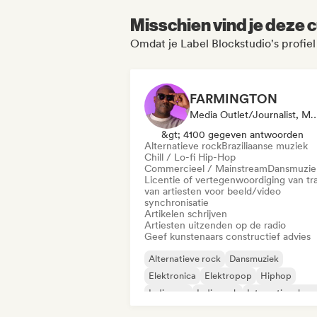
Misschien vind je deze c
Omdat je Label Blockstudio's profie
FARMINGTON
Media Outlet/Journalist, Mentor, Radiostation,
&gt; 4100 gegeven antwoorden
Alternatieve rock
Braziliaanse muziek
Chill / Lo-fi Hip-Hop
Commercieel / Mainstream
Dansmuzie
Licentie of vertegenwoordiging van tr
van artiesten voor beeld/video
synchronisatie
Artikelen schrijven
Artiesten uitzenden op de radio
Geef kunstenaars constructief advies
Alternatieve rock
Dansmuziek
Elektronica
Elektropop
Hiphop
Indie pop
Indie rock
Internationale p