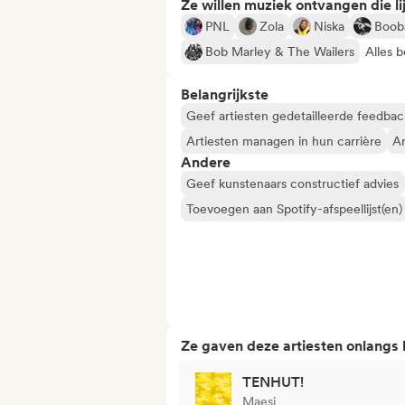
Ze willen muziek ontvangen die lij
PNL
Zola
Niska
Boob
Bob Marley & The Wailers
Alles b
Belangrijkste
Geef artiesten gedetailleerde feedbac
Artiesten managen in hun carrière
Ar
Andere
Geef kunstenaars constructief advies
Toevoegen aan Spotify-afspeellijst(en)
Ze gaven deze artiesten onlangs
TENHUT!
Maesi