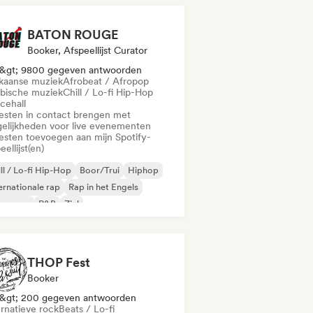
BATON ROUGE
Booker, Afspeellijst Curator
&gt; 9800 gegeven antwoorden
ikaanse muziek
Afrobeat / Afropop
ibische muziek
Chill / Lo-fi Hip-Hop
cehall
iesten in contact brengen met
elijkheden voor live evenementen
iesten toevoegen aan mijn Spotify-
eellijst(en)
ll / Lo-fi Hip-Hop
Boor/Trui
Hiphop
ernationale rap
Rap in het Engels
nse rap
R&B
Ziel
THOP Fest
Booker
&gt; 200 gegeven antwoorden
ernatieve rock
Beats / Lo-fi