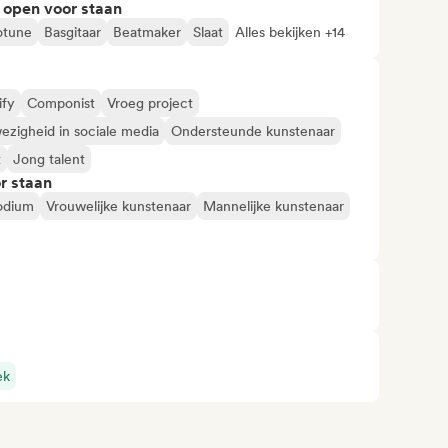
 open voor staan
otune
Basgitaar
Beatmaker
Slaat
Alles bekijken +14
ify
Componist
Vroeg project
ezigheid in sociale media
Ondersteunde kunstenaar
t
Jong talent
r staan
podium
Vrouwelijke kunstenaar
Mannelijke kunstenaar
ek