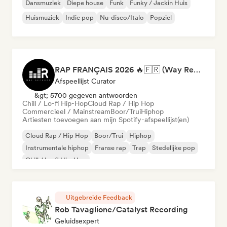
Dansmuziek
Diepe house
Funk
Funky / Jackin Huis
Huismuziek
Indie pop
Nu-disco/Italo
Popziel
RAP FRANÇAIS 2026 🔥🇫🇷 (Way Records)
Afspeellijst Curator
&gt; 5700 gegeven antwoorden
Chill / Lo-fi Hip-Hop
Cloud Rap / Hip Hop
Commercieel / Mainstream
Boor/Trui
Hiphop
Artiesten toevoegen aan mijn Spotify-afspeellijst(en)
Cloud Rap / Hip Hop
Boor/Trui
Hiphop
Instrumentale hiphop
Franse rap
Trap
Stedelijke pop
Chill / Lo-fi Hip-Hop
Uitgebreide Feedback
Rob Tavaglione/Catalyst Recording
Geluidsexpert