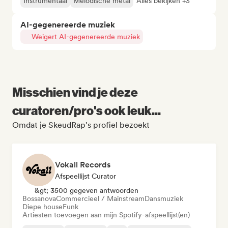
Instrumentaal
Melodische metal
Alles bekijken +3
AI-gegenereerde muziek
Weigert AI-gegenereerde muziek
Misschien vind je deze
curatoren/pro's ook leuk...
Omdat je SkeudRap's profiel bezoekt
Vokall Records
Afspeellijst Curator
&gt; 3500 gegeven antwoorden
Bossanova
Commercieel / Mainstream
Dansmuziek
Diepe house
Funk
Artiesten toevoegen aan mijn Spotify-afspeellijst(en)