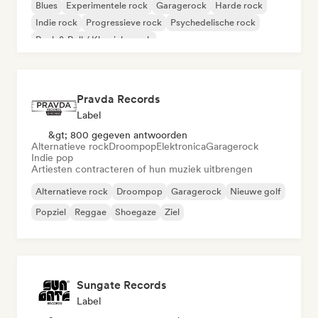
Blues
Experimentele rock
Garagerock
Harde rock
Indie rock
Progressieve rock
Psychedelische rock
Rock & Roll / Klassieke rock
Pravda Records
Label
&gt; 800 gegeven antwoorden
Alternatieve rock
Droompop
Elektronica
Garagerock
Indie pop
Artiesten contracteren of hun muziek uitbrengen
Alternatieve rock
Droompop
Garagerock
Nieuwe golf
Popziel
Reggae
Shoegaze
Ziel
Sungate Records
Label