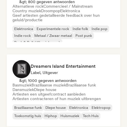
&gt; 800 gegeven antwoorden
Alternatieve rock
Commercieel / Mainstream
Country muziek
Droompop
Elektronica
Geef artiesten gedetailleerde feedback over hun
geluid/productie
Elektronica
Experimentele rock
Indie folk
Indie pop
Indie rock
Metaal / Zwaar metaal
Post punk
Rock & Roll / Klassieke rock
Dreamers Island Entertainment
Label, Uitgever
&gt; 1000 gegeven antwoorden
Basmuziek
Braziliaanse muziek
Braziliaanse funk
Dansmuziek
Diepe house
Artiesten een uitgeefcontract aanbieden
Artiesten contracteren of hun muziek uitbrengen
Braziliaanse funk
Diepe house
Elektronica
Elektropop
Toekomstig huis
Hiphop
Huismuziek
Tech Huis