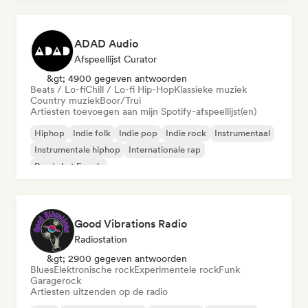
ADAD Audio
Afspeellijst Curator
&gt; 4900 gegeven antwoorden
Beats / Lo-fi
Chill / Lo-fi Hip-Hop
Klassieke muziek
Country muziek
Boor/Trui
Artiesten toevoegen aan mijn Spotify-afspeellijst(en)
Hiphop
Indie folk
Indie pop
Indie rock
Instrumentaal
Instrumentale hiphop
Internationale rap
Rap in het Engels
Good Vibrations Radio
Radiostation
&gt; 2900 gegeven antwoorden
Blues
Elektronische rock
Experimentele rock
Funk
Garagerock
Artiesten uitzenden op de radio