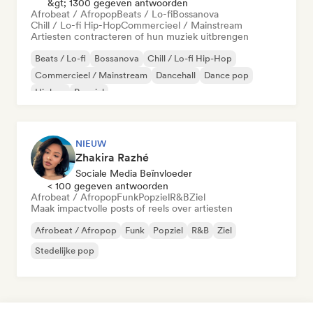
&gt; 1300 gegeven antwoorden
Afrobeat / Afropop
Beats / Lo-fi
Bossanova
Chill / Lo-fi Hip-Hop
Commercieel / Mainstream
Artiesten contracteren of hun muziek uitbrengen
Beats / Lo-fi
Bossanova
Chill / Lo-fi Hip-Hop
Commercieel / Mainstream
Dancehall
Dance pop
Hiphop
Popziel
NIEUW
Zhakira Razhé
Sociale Media Beïnvloeder
< 100 gegeven antwoorden
Afrobeat / Afropop
Funk
Popziel
R&B
Ziel
Maak impactvolle posts of reels over artiesten
Afrobeat / Afropop
Funk
Popziel
R&B
Ziel
Stedelijke pop