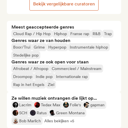
Bekijk vergelijkbare curatoren
Meest geaccepteerde genres
Cloud Rap / Hip Hop
Hiphop
Franse rap
R&B
Trap
Genres waar ze van houden
Boor/Trui
Grime
Hyperpop
Instrumentale hiphop
Stedelijke pop
Genres waar ze ook open voor staan
Afrobeat / Afropop
Commercieel / Mainstream
Droompop
Indie pop
Internationale rap
Rap in het Engels
Ziel
Ze willen muziek ontvangen die lijkt op...
Lacrim
Tedax Max
Folie's
gapman
SCH
Ratus
Green Montana
Bob Marlich
Alles bekijken +5