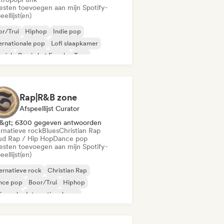
iesten toevoegen aan mijn Spotify-
eellijst(en)
r/Trui
Hiphop
Indie pop
ernationale pop
Lofi slaapkamer
ziel
Rap in het Engels
Trap
Rap|R&B zone
Afspeellijst Curator
&gt; 6300 gegeven antwoorden
ernatieve rock
Blues
Christian Rap
ud Rap / Hip Hop
Dance pop
iesten toevoegen aan mijn Spotify-
eellijst(en)
ernatieve rock
Christian Rap
nce pop
Boor/Trui
Hiphop
ie rock
Internationale rap
 in het Engels