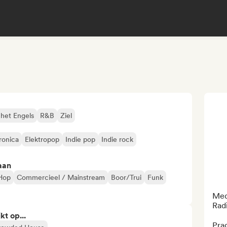
 het Engels
R&B
Ziel
ronica
Elektropop
Indie pop
Indie rock
aan
-Hop
Commercieel / Mainstream
Boor/Trui
Funk
Med
Rad
kt op...
Pra