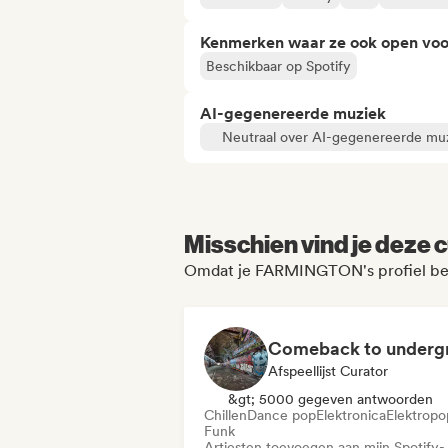
Kenmerken waar ze ook open voo
Beschikbaar op Spotify
AI-gegenereerde muziek
Neutraal over AI-gegenereerde mu
Misschien vind je deze c
Omdat je FARMINGTON's profiel be
Afspeellijst Curator
&gt; 5000 gegeven antwoorden
Chillen
Dance pop
Elektronica
Elektropo
Funk
Artiesten toevoegen aan mijn Spotify-