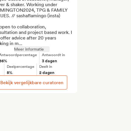
er & shaker. Working under 
MINGTON2024, TPG & FAMILY 
ES. // sashaflamingo (insta)

open to collaboration, 
ultation and project based work. I 
offer advice after 20 years 
ing in m...
Meer informatie
Antwoordpercentage
Antwoordt in
86%
3 dagen
Deelpercentage
Deelt in
8%
2 dagen
Bekijk vergelijkbare curatoren