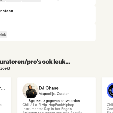
r staan
ziek
uratoren/pro's ook leuk...
zoekt
Comeback to underground
DJ Chase
Afspeellijst Curator
&gt; 6500 gegeven antwoorden
p
Chill / Lo-fi Hip-Hop
Funk
Hiphop
Chil
Instrumentaal
Rap in het Engels
Com
Artiesten toevoegen aan mijn Spotify-
Ele