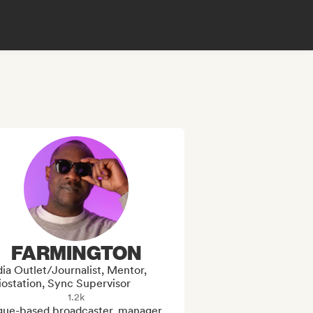
FARMINGTON
ia Outlet/Journalist, Mentor,
iostation, Sync Supervisor
1.2k
gue-based broadcaster, manager, 