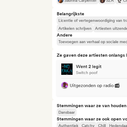
Sabrina Carpenter
SZA
C
Belangrijkste
Licentie of vertegenwoordiging van tr
Artikelen schrijven
Artiesten uitzend
Andere
Toevoegen aan verhaal op sociale med
Ze gaven deze artiesten onlangs
Went 2 legit
Switch poof
Uitgezonden op radio
Stemmingen waar ze van houden
Dansbaar
Stemmingen waar ze ook open vo
Authentiek
Catchy
Chill
Hedendaa