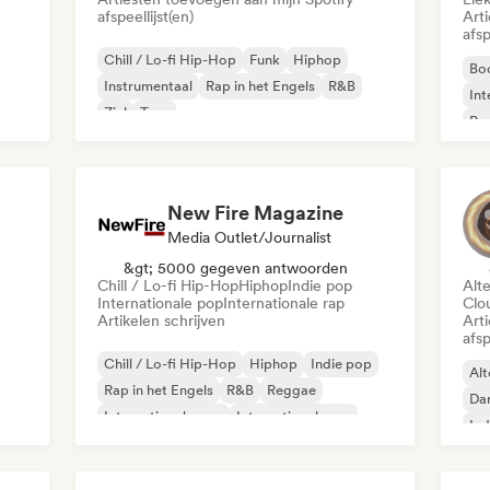
afspeellijst(en)
Art
afsp
Chill / Lo-fi Hip-Hop
Funk
Hiphop
Boo
Instrumentaal
Rap in het Engels
R&B
Int
Ziel
Trap
Pop
New Fire Magazine
Media Outlet/Journalist
&gt; 5000 gegeven antwoorden
Chill / Lo-fi Hip-Hop
Hiphop
Indie pop
Alt
Internationale pop
Internationale rap
Clo
Artikelen schrijven
Art
afsp
Chill / Lo-fi Hip-Hop
Hiphop
Indie pop
Alt
Rap in het Engels
R&B
Reggae
Da
Internationale pop
Internationale rap
Ind
Rap