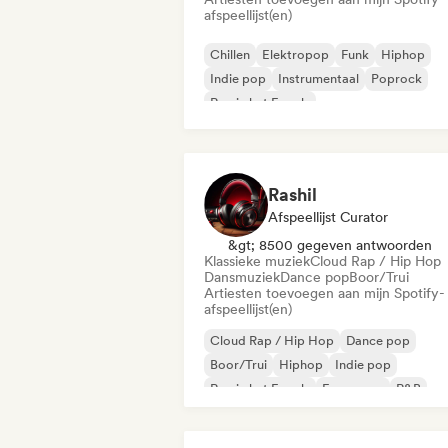
afspeellijst(en)
Chillen
Elektropop
Funk
Hiphop
Indie pop
Instrumentaal
Poprock
Rap in het Engels
Rashil
Afspeellijst Curator
&gt; 8500 gegeven antwoorden
Klassieke muziek
Cloud Rap / Hip Hop
Dansmuziek
Dance pop
Boor/Trui
Artiesten toevoegen aan mijn Spotify-
afspeellijst(en)
Cloud Rap / Hip Hop
Dance pop
Boor/Trui
Hiphop
Indie pop
Rap in het Engels
Franse rap
R&B