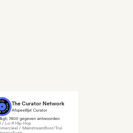
The Curator Network
Afspeellijst Curator
&gt; 7400 gegeven antwoorden
l / Lo-fi Hip-Hop
mercieel / Mainstream
Boor/Trui
ktropop
Funk