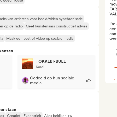
rowded House
mov
FAR
VALU
acks van artiesten voor beeld/video synchronisatie
I'm 
en op de radio
Geef kunstenaars constructief advies
cons
can 
ia
Maak een post of video op sociale media
work
 kansen
TOKKEBI-BULL
Kardi
Gedeeld op hun sociale
media
or staan
gs
Creatief
Excentriek
Alles bekijken +17