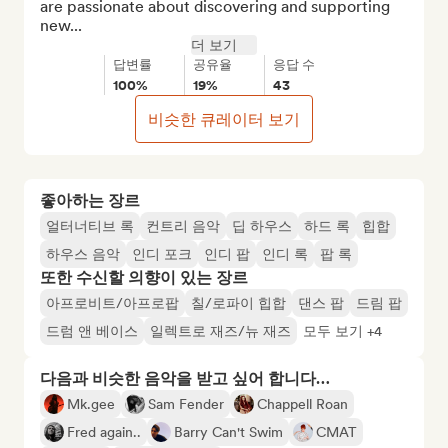
are passionate about discovering and supporting 
new...
더 보기
답변률
공유율
응답 수
100%
19%
43
비슷한 큐레이터 보기
좋아하는 장르
얼터너티브 록
컨트리 음악
딥 하우스
하드 록
힙합
하우스 음악
인디 포크
인디 팝
인디 록
팝 록
또한 수신할 의향이 있는 장르
아프로비트/아프로팝
칠/로파이 힙합
댄스 팝
드림 팝
드럼 앤 베이스
일렉트로 재즈/뉴 재즈
모두 보기 +4
다음과 비슷한 음악을 받고 싶어 합니다…
Mk.gee
Sam Fender
Chappell Roan
Fred again..
Barry Can't Swim
CMAT