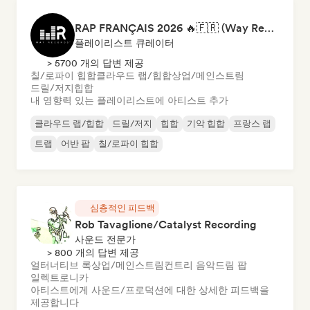
RAP FRANÇAIS 2026 🔥🇫🇷 (Way Records)
플레이리스트 큐레이터
> 5700 개의 답변 제공
칠/로파이 힙합
클라우드 랩/힙합
상업/메인스트림
드릴/저지
힙합
내 영향력 있는 플레이리스트에 아티스트 추가
클라우드 랩/힙합
드릴/저지
힙합
기악 힙합
프랑스 랩
트랩
어반 팝
칠/로파이 힙합
심층적인 피드백
Rob Tavaglione/Catalyst Recording
사운드 전문가
> 800 개의 답변 제공
얼터너티브 록
상업/메인스트림
컨트리 음악
드림 팝
일렉트로니카
아티스트에게 사운드/프로덕션에 대한 상세한 피드백을
제공합니다