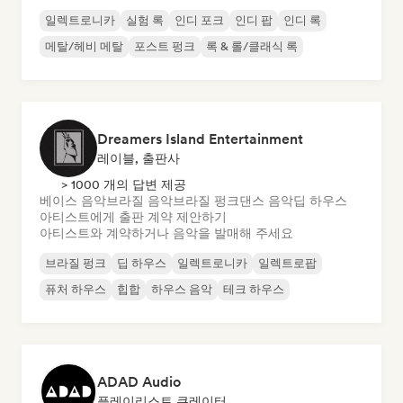
일렉트로니카
실험 록
인디 포크
인디 팝
인디 록
메탈/헤비 메탈
포스트 펑크
록 & 롤/클래식 록
Dreamers Island Entertainment
레이블, 출판사
> 1000 개의 답변 제공
베이스 음악
브라질 음악
브라질 펑크
댄스 음악
딥 하우스
아티스트에게 출판 계약 제안하기
아티스트와 계약하거나 음악을 발매해 주세요
브라질 펑크
딥 하우스
일렉트로니카
일렉트로팝
퓨처 하우스
힙합
하우스 음악
테크 하우스
ADAD Audio
플레이리스트 큐레이터