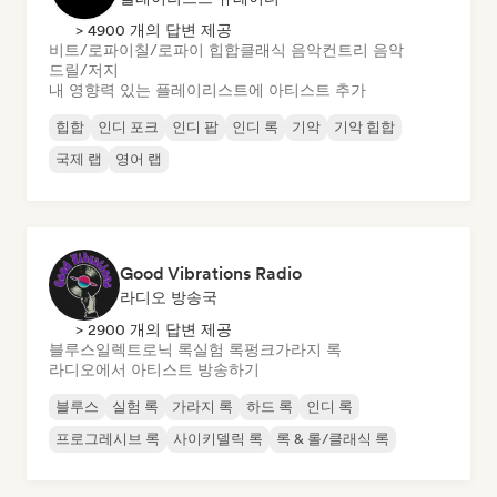
> 4900 개의 답변 제공
비트/로파이
칠/로파이 힙합
클래식 음악
컨트리 음악
드릴/저지
내 영향력 있는 플레이리스트에 아티스트 추가
힙합
인디 포크
인디 팝
인디 록
기악
기악 힙합
국제 랩
영어 랩
Good Vibrations Radio
라디오 방송국
> 2900 개의 답변 제공
블루스
일렉트로닉 록
실험 록
펑크
가라지 록
라디오에서 아티스트 방송하기
블루스
실험 록
가라지 록
하드 록
인디 록
프로그레시브 록
사이키델릭 록
록 & 롤/클래식 록