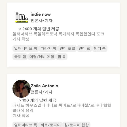
indie now
언론사/기자
> 2400 개의 답변 제공
얼터너티브 록
일렉트로닉 록
가라지 록
힙합
인디 포크
기사 작성
얼터너티브 록
가라지 록
인디 포크
인디 팝
인디 록
국제 랩
메탈/헤비 메탈
팝 록
Zoila Antonio
언론사/기자
> 100 개의 답변 제공
애시드 하우스
얼터너티브 록
비트/로파이
칠/로파이 힙합
클래식 음악
기사 작성
얼터너티브 록
비트/로파이
칠/로파이 힙합