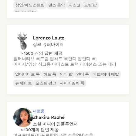
상업/메인스트림
댄스 음악
디스코
드림 팝
하우스 음악
Lorenzo Lautz
싱크 슈퍼바이저
> 1600 개의 답변 제공
얼터너티브 록
드림 팝
하드 록
인디 팝
인디 록
이미지/영상 싱크용 아티스트 트랙 라이선스 또는 대리
얼터너티브 록
하드 록
인디 팝
인디 록
메탈/헤비 메탈
뉴 웨이브
포스트 펑크
사이키델릭 록
새로움
Zhakira Razhé
소셜 미디어 인플루언서
< 100개의 답변 제공
아프로비트/아프로팝
펑크
팝 소울
R&B
소울