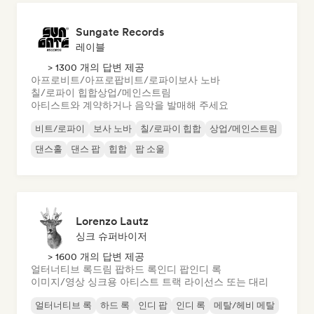
Sungate Records
레이블
> 1300 개의 답변 제공
아프로비트/아프로팝
비트/로파이
보사 노바
칠/로파이 힙합
상업/메인스트림
아티스트와 계약하거나 음악을 발매해 주세요
비트/로파이
보사 노바
칠/로파이 힙합
상업/메인스트림
댄스홀
댄스 팝
힙합
팝 소울
Lorenzo Lautz
싱크 슈퍼바이저
> 1600 개의 답변 제공
얼터너티브 록
드림 팝
하드 록
인디 팝
인디 록
이미지/영상 싱크용 아티스트 트랙 라이선스 또는 대리
얼터너티브 록
하드 록
인디 팝
인디 록
메탈/헤비 메탈