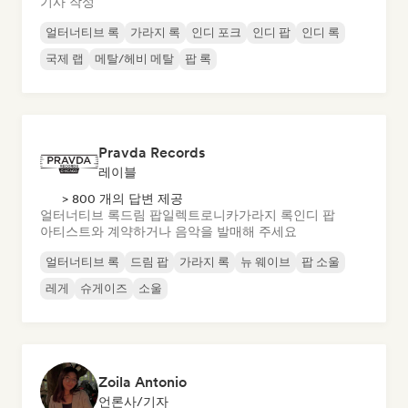
기사 작성
얼터너티브 록
가라지 록
인디 포크
인디 팝
인디 록
국제 랩
메탈/헤비 메탈
팝 록
Pravda Records
레이블
> 800 개의 답변 제공
얼터너티브 록
드림 팝
일렉트로니카
가라지 록
인디 팝
아티스트와 계약하거나 음악을 발매해 주세요
얼터너티브 록
드림 팝
가라지 록
뉴 웨이브
팝 소울
레게
슈게이즈
소울
Zoila Antonio
언론사/기자