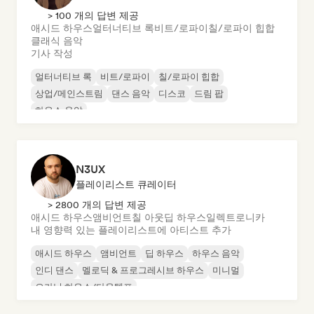
> 100 개의 답변 제공
애시드 하우스
얼터너티브 록
비트/로파이
칠/로파이 힙합
클래식 음악
기사 작성
얼터너티브 록
비트/로파이
칠/로파이 힙합
상업/메인스트림
댄스 음악
디스코
드림 팝
하우스 음악
N3UX
플레이리스트 큐레이터
> 2800 개의 답변 제공
애시드 하우스
앰비언트
칠 아웃
딥 하우스
일렉트로니카
내 영향력 있는 플레이리스트에 아티스트 추가
애시드 하우스
앰비언트
딥 하우스
하우스 음악
인디 댄스
멜로딕 & 프로그레시브 하우스
미니멀
오가닉 하우스/다운템포