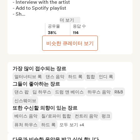
- Interview with the artist

- Add to Spotify playlist

- Sh...
더 보기
공유율
응답 수
38%
114
비슷한 큐레이터 보기
가장 많이 접수되는 장르
얼터너티브 록
댄스 음악
하드 록
힙합
인디 록
그들이 좋아하는 장르
댄스 팝
딥 하우스
드럼 앤 베이스
하우스 음악
R&B
신스웨이브
또한 수신할 의향이 있는 장르
베이스 음악
칠/로파이 힙합
컨트리 음악
펑크
퓨처 하우스
하드 록
모두 보기 +4
다음과 비슷한 음악을 받고 싶어 합니다…