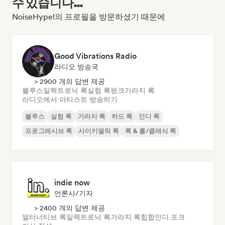
수 있습니다...
NoiseHype!의 프로필을 방문하셨기 때문에
Good Vibrations Radio
라디오 방송국
> 2900 개의 답변 제공
블루스
일렉트로닉 록
실험 록
펑크
가라지 록
라디오에서 아티스트 방송하기
블루스
실험 록
가라지 록
하드 록
인디 록
프로그레시브 록
사이키델릭 록
록 & 롤/클래식 록
indie now
언론사/기자
> 2400 개의 답변 제공
얼터너티브 록
일렉트로닉 록
가라지 록
힙합
인디 포크