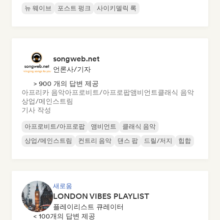
뉴 웨이브
포스트 펑크
사이키델릭 록
songweb.net
언론사/기자
> 900 개의 답변 제공
아프리카 음악
아프로비트/아프로팝
앰비언트
클래식 음악
상업/메인스트림
기사 작성
아프로비트/아프로팝
앰비언트
클래식 음악
상업/메인스트림
컨트리 음악
댄스 팝
드릴/저지
힙합
새로움
LONDON VIBES PLAYLIST
플레이리스트 큐레이터
< 100개의 답변 제공