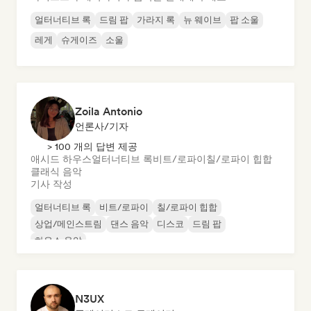
얼터너티브 록
드림 팝
가라지 록
뉴 웨이브
팝 소울
레게
슈게이즈
소울
Zoila Antonio
언론사/기자
> 100 개의 답변 제공
애시드 하우스
얼터너티브 록
비트/로파이
칠/로파이 힙합
클래식 음악
기사 작성
얼터너티브 록
비트/로파이
칠/로파이 힙합
상업/메인스트림
댄스 음악
디스코
드림 팝
하우스 음악
N3UX