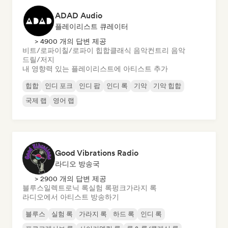
ADAD Audio
플레이리스트 큐레이터
> 4900 개의 답변 제공
비트/로파이
칠/로파이 힙합
클래식 음악
컨트리 음악
드릴/저지
내 영향력 있는 플레이리스트에 아티스트 추가
힙합
인디 포크
인디 팝
인디 록
기악
기악 힙합
국제 랩
영어 랩
Good Vibrations Radio
라디오 방송국
> 2900 개의 답변 제공
블루스
일렉트로닉 록
실험 록
펑크
가라지 록
라디오에서 아티스트 방송하기
블루스
실험 록
가라지 록
하드 록
인디 록