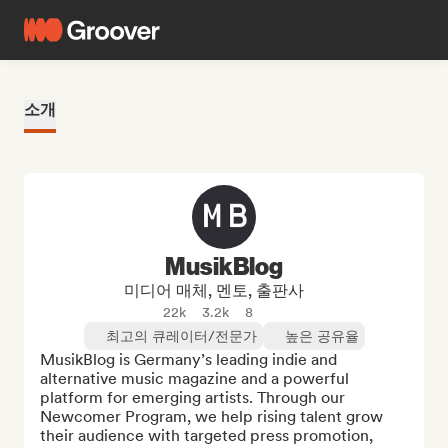
소개
MusikBlog
미디어 매체, 멘토, 출판사
22k
3.2k
8
최고의 큐레이터/전문가
높은 공유율
MusikBlog is Germany’s leading indie and 
alternative music magazine and a powerful 
platform for emerging artists. Through our 
Newcomer Program, we help rising talent grow 
their audience with targeted press promotion, 