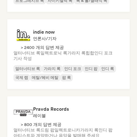
프로그레시브 록
사이키델릭 록
록 & 롤/클래식 록
indie now
언론사/기자
> 2400 개의 답변 제공
얼터너티브 록
일렉트로닉 록
가라지 록
힙합
인디 포크
기사 작성
얼터너티브 록
가라지 록
인디 포크
인디 팝
인디 록
국제 랩
메탈/헤비 메탈
팝 록
Pravda Records
레이블
> 800 개의 답변 제공
얼터너티브 록
드림 팝
일렉트로니카
가라지 록
인디 팝
아티스트와 계약하거나 음악을 발매해 주세요