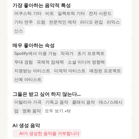
가장 좋아하는 음악적 특성
어쿠스틱 기타
비트
일렉트릭 기타
전자 사운드
기타 연주
드럼
전문적인 제작
라디오 편집
리믹스
신스
매우 좋아하는 속성
Spotify에서 이용 가능
작곡가
초기 프로젝트
무대 경험
국제적 잠재력
소셜 미디어 영향력
지원받는 아티스트
미계약 아티스트
예정된 프로젝트
신예 아티스트
그들은 받고 싶어 하지 않는다...
이탈리아 가곡
기독교 음악
클래식 음악
데스/스래시
덥
영화 음악
모두 보기 +12
AI 생성 음악
AI가 생성한 음악을 거부합니다