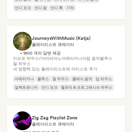
인디 포크
인디 팝
인디 록
기악
JourneysWithMusic (Katja)
플레이리스트 큐레이터
> 1800 개의 답변 제공
아프로 하우스/아마피아노
아메리카나
아랍 음악
블루스
칠 하우스
내 영향력 있는 플레이리스트에 아티스트 추가
아메리카나
블루스
칠 하우스
클래식 음악
딥 하우스
일렉트로니카
인디 포크
멜로딕 & 프로그레시브 하우스
Zig Zag Playlist Zone
플레이리스트 큐레이터