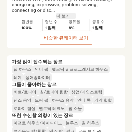
energizing, expressive, problem-solving, 
connecting or disc...
더 보기
답변률
답변 수
공유율
공유 수
100%
1 일째
8%
1 일째
비슷한 큐레이터 보기
가장 많이 접수되는 장르
딥 하우스
인디 팝
멜로딕 & 프로그레시브 하우스
레게
싱어송라이터
그들이 좋아하는 장르
비트/로파이
칠/로파이 힙합
상업/메인스트림
댄스 음악
드림 팝
하우스 음악
인디 록
기악 힙합
로파이 침실
멜로딕 테크노
팝 소울
또한 수신할 의향이 있는 장르
아프로 하우스/아마피아노
블루스
칠 하우스
클라우드 랩/힙합
댄스 팝
펑크
모두 보기 +9