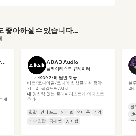
좋아하실 수 있습니다...
에
Dreamers Island Entertainment
ADAD Audio
플레이리스트 큐레이터
> 4900 개의 답변 제공
비트/로파이
칠/로파이 힙합
클래식 음악
블
컨트리 음악
드릴/저지
라디
내 영향력 있는 플레이리스트에 아티스트
주세
추가
블
힙합
인디 포크
인디 팝
인디 록
기악
인
기악 힙합
국제 랩
영어 랩
록 