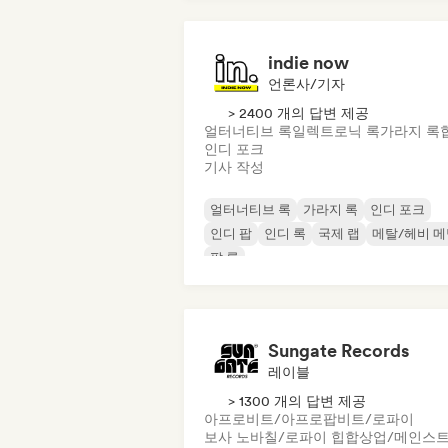
indie now
언론사/기자
> 2400 개의 답변 제공
얼터너티브 록
일렉트로닉 록
가라지 록
인디 포크
기사 작성
얼터너티브 록
가라지 록
인디 포크
인디 팝
인디 록
국제 랩
메탈/헤비 
팝 록
Sungate Records
레이블
> 1300 개의 답변 제공
아프로비트/아프로팝
비트/로파이
보사 노바
칠/로파이 힙합
상업/메인스