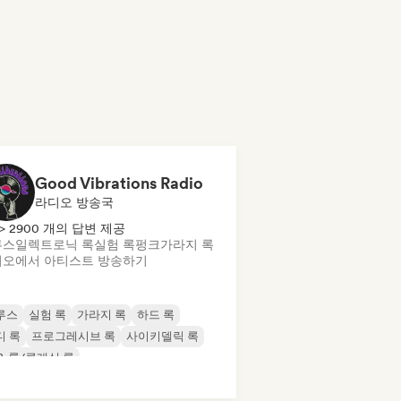
Good Vibrations Radio
라디오 방송국
> 2900 개의 답변 제공
루스
일렉트로닉 록
실험 록
펑크
가라지 록
오에서 아티스트 방송하기
루스
실험 록
가라지 록
하드 록
디 록
프로그레시브 록
사이키델릭 록
& 롤/클래식 록