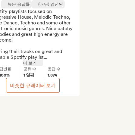
높은 응답률
(매우) 엄선된
ify playlists focused on 
gressive House, Melodic Techno, 
ie Dance, Techno and some other 
tronic music genres. Nice catchy 
dies and great high energy are 
come!

ing their tracks on great and 
able Spotify playlist...
더 보기
답변률
공유 수
응답 수
100%
1 일째
1,874
비슷한 큐레이터 보기