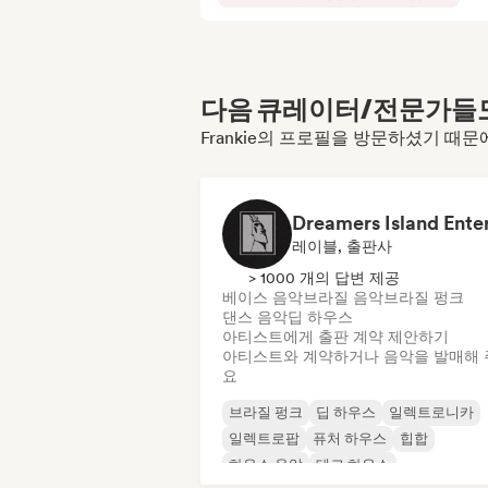
다음 큐레이터/전문가들도 
Frankie의 프로필을 방문하셨기 때문
레이블, 출판사
> 1000 개의 답변 제공
베이스 음악
브라질 음악
브라질 펑크
댄스 음악
딥 하우스
아티스트에게 출판 계약 제안하기
아티스트와 계약하거나 음악을 발매해 
요
브라질 펑크
딥 하우스
일렉트로니카
일렉트로팝
퓨처 하우스
힙합
하우스 음악
테크 하우스