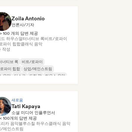
Zoila Antonio
언론사/기자
> 100 개의 답변 제공
드 하우스
얼터너티브 록
비트/로파이
로파이 힙합
클래식 음악
 작성
터너티브 록
비트/로파이
/로파이 힙합
상업/메인스트림
스 음악
디스코
드림 팝
하우스 음악
새로움
Tati Kapaya
소셜 미디어 인플루언서
< 100개의 답변 제공
리카 음악
블루스
칠 하우스
클래식 음악
업/메인스트림