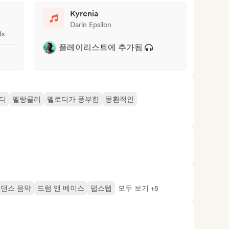
Kyrenia
Darin Epsilon
ds
플레이리스트에 추가됨
디
멜랑콜리
멜로디가 풍부한
몽환적인
댄스 음악
드럼 앤 베이스
덥스텝
모두 보기 +5