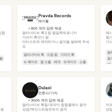
Pravda Records
레이블
> 800 개의 답변 제공
힙합
얼터너티브 록
드림 팝
일렉트로니카
애시
가라지 록
인디 팝
칠/
아티스트와 계약하거나 음악을 발매해 주세
기사
요
얼
얼터너티브 록
드림 팝
가라지 록
메탈
칠
뉴 웨이브
팝 소울
레게
슈게이즈
소울
댄
Dulaxi
언론사/기자
> 3000 개의 답변 제공
얼터너티브 록
칠/로파이 힙합
클래식 음악
아프
트림
상업/메인스트림
컨트리 음악
상