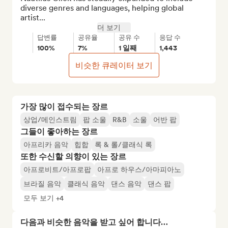
diverse genres and languages, helping global 
artist...
더 보기
답변률
공유율
공유 수
응답 수
100%
7%
1 일째
1,443
비슷한 큐레이터 보기
가장 많이 접수되는 장르
상업/메인스트림
팝 소울
R&B
소울
어반 팝
그들이 좋아하는 장르
아프리카 음악
힙합
록 & 롤/클래식 록
또한 수신할 의향이 있는 장르
아프로비트/아프로팝
아프로 하우스/아마피아노
브라질 음악
클래식 음악
댄스 음악
댄스 팝
모두 보기 +4
다음과 비슷한 음악을 받고 싶어 합니다…