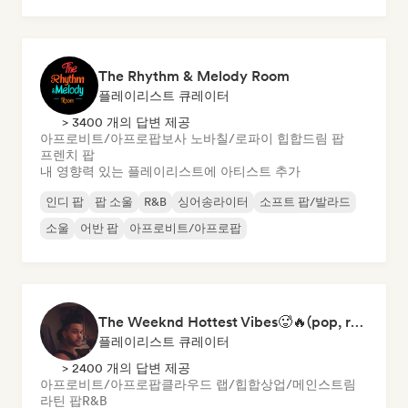
The Rhythm & Melody Room
플레이리스트 큐레이터
> 3400 개의 답변 제공
아프로비트/아프로팝
보사 노바
칠/로파이 힙합
드림 팝
프렌치 팝
내 영향력 있는 플레이리스트에 아티스트 추가
인디 팝
팝 소울
R&B
싱어송라이터
소프트 팝/발라드
소울
어반 팝
아프로비트/아프로팝
The Weeknd Hottest Vibes🥵🔥(pop, rock, rnb, hiphop, sexy, dark, sad, chill, melancholy, moody, vibe)
플레이리스트 큐레이터
> 2400 개의 답변 제공
아프로비트/아프로팝
클라우드 랩/힙합
상업/메인스트림
라틴 팝
R&B