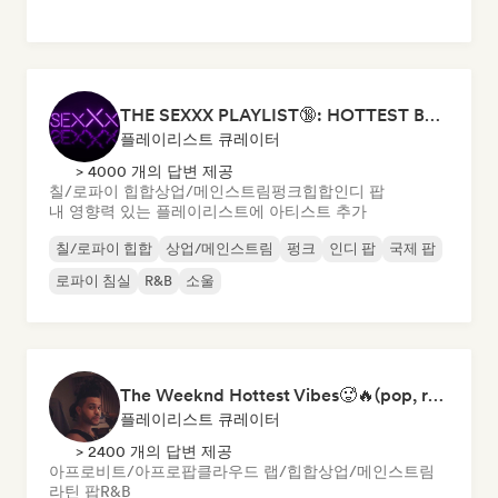
THE SEXXX PLAYLIST🔞: HOTTEST BEDROOM SONGS | SEXUAL APPETITE 👅💦
플레이리스트 큐레이터
> 4000 개의 답변 제공
칠/로파이 힙합
상업/메인스트림
펑크
힙합
인디 팝
내 영향력 있는 플레이리스트에 아티스트 추가
칠/로파이 힙합
상업/메인스트림
펑크
인디 팝
국제 팝
로파이 침실
R&B
소울
The Weeknd Hottest Vibes🥵🔥(pop, rock, rnb, hiphop, sexy, dark, sad, chill, melancholy, moody, vibe)
플레이리스트 큐레이터
> 2400 개의 답변 제공
아프로비트/아프로팝
클라우드 랩/힙합
상업/메인스트림
라틴 팝
R&B