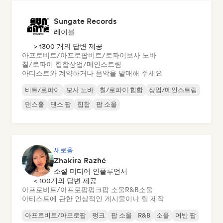
Sungate Records
레이블
> 1300 개의 답변 제공
아프로비트/아프로팝
비트/로파이
보사 노바
칠/로파이 힙합
상업/메인스트림
아티스트와 계약하거나 음악을 발매해 주세요
비트/로파이
보사 노바
칠/로파이 힙합
상업/메인스트림
댄스홀
댄스 팝
힙합
팝 소울
새로움
Zhakira Razhé
소셜 미디어 인플루언서
< 100개의 답변 제공
아프로비트/아프로팝
펑크
팝 소울
R&B
소울
아티스트에 관한 인상적인 게시물이나 릴 제작
아프로비트/아프로팝
펑크
팝 소울
R&B
소울
어반 팝