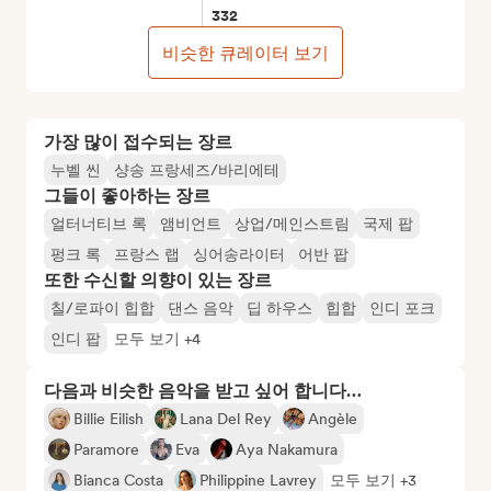
332
비슷한 큐레이터 보기
가장 많이 접수되는 장르
누벨 씬
샹송 프랑세즈/바리에테
그들이 좋아하는 장르
얼터너티브 록
앰비언트
상업/메인스트림
국제 팝
펑크 록
프랑스 랩
싱어송라이터
어반 팝
또한 수신할 의향이 있는 장르
칠/로파이 힙합
댄스 음악
딥 하우스
힙합
인디 포크
인디 팝
모두 보기 +4
다음과 비슷한 음악을 받고 싶어 합니다…
Billie Eilish
Lana Del Rey
Angèle
Paramore
Eva
Aya Nakamura
Bianca Costa
Philippine Lavrey
모두 보기 +3