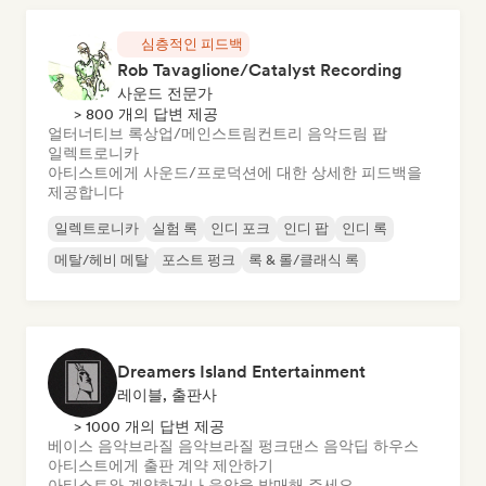
심층적인 피드백
Rob Tavaglione/Catalyst Recording
사운드 전문가
> 800 개의 답변 제공
얼터너티브 록
상업/메인스트림
컨트리 음악
드림 팝
일렉트로니카
아티스트에게 사운드/프로덕션에 대한 상세한 피드백을
제공합니다
일렉트로니카
실험 록
인디 포크
인디 팝
인디 록
메탈/헤비 메탈
포스트 펑크
록 & 롤/클래식 록
Dreamers Island Entertainment
레이블, 출판사
> 1000 개의 답변 제공
베이스 음악
브라질 음악
브라질 펑크
댄스 음악
딥 하우스
아티스트에게 출판 계약 제안하기
아티스트와 계약하거나 음악을 발매해 주세요