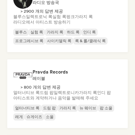
라디오 방송국
> 2900 개의 답변 제공
블루스
일렉트로닉 록
실험 록
펑크
가라지 록
라디오에서 아티스트 방송하기
블루스
실험 록
가라지 록
하드 록
인디 록
프로그레시브 록
사이키델릭 록
록 & 롤/클래식 록
Pravda Records
레이블
> 800 개의 답변 제공
얼터너티브 록
드림 팝
일렉트로니카
가라지 록
인디 팝
아티스트와 계약하거나 음악을 발매해 주세요
얼터너티브 록
드림 팝
가라지 록
뉴 웨이브
팝 소울
레게
슈게이즈
소울