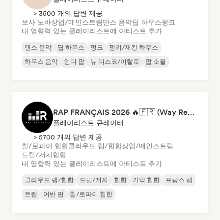
> 3500 개의 답변 제공
보사 노바
상업/메인스트림
댄스 음악
딥 하우스
펑크
내 영향력 있는 플레이리스트에 아티스트 추가
댄스 음악
딥 하우스
펑크
펑키/재킨 하우스
하우스 음악
인디 팝
뉴 디스코/이탈로
팝 소울
RAP FRANÇAIS 2026 🔥🇫🇷 (Way Records)
플레이리스트 큐레이터
> 5700 개의 답변 제공
칠/로파이 힙합
클라우드 랩/힙합
상업/메인스트림
드릴/저지
힙합
내 영향력 있는 플레이리스트에 아티스트 추가
클라우드 랩/힙합
드릴/저지
힙합
기악 힙합
프랑스 랩
트랩
어반 팝
칠/로파이 힙합