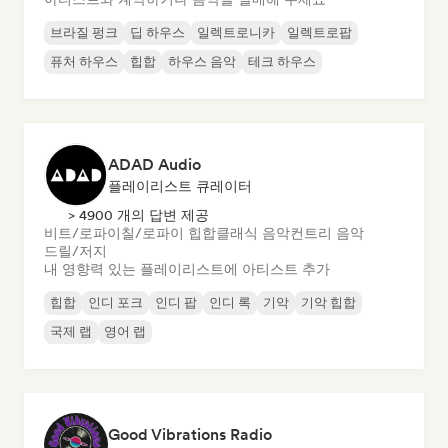
브라질 펑크
딥 하우스
일렉트로니카
일렉트로팝
퓨처 하우스
힙합
하우스 음악
테크 하우스
ADAD Audio
플레이리스트 큐레이터
> 4900 개의 답변 제공
비트/로파이
칠/로파이 힙합
클래식 음악
컨트리 음악
드릴/저지
내 영향력 있는 플레이리스트에 아티스트 추가
힙합
인디 포크
인디 팝
인디 록
기악
기악 힙합
국제 랩
영어 랩
Good Vibrations Radio