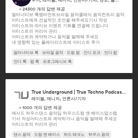
부커, 레이블, 매니저, 언론사/기자, 멘토, 플레이리스트 큐레이터
> 24300 개의 답변 제공
얼터너티브 록
앰비언트
브라질 음악
클래식 음악
컨트리 음악
아티스트에게 건설적인 조언을 해주세요
기사 작성
아티스트와 라이브 이벤트 기회를 연결해 드립니다
아티스트의 커리어 관리
아티스트와 계약하거나 음악을 발매해 주세요
내 영향력 있는 플레이리스트에 아티스트 추가
얼터너티브 록
브라질 음악
드림 팝
인디 포크
인디 팝
인디 록
팝 록
프로그레시브 록
True Underground | True Techno Podcast | ONE
레이블, 매니저, 언론사/기자
> 1000 개의 답변 제공
애시드 하우스
댄스 음악
딥 하우스
드럼 앤 베이스
덥스텝
기사 작성
아티스트와 계약하거나 음악을 발매해 주세요
아티스트의 커리어 관리
댄스 음악
드럼 앤 베이스
하드 테크노
하우스 음악