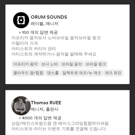
ORUM SOUNDS
레이블, 매니저
> 100 개의 답변 제공
아프리카 음악
보사 노바
브라질 음악
브라질 펑크
이탈리아 가곡
아티스트의 커리어 관리
아티스트와 계약하거나 음악을 발매해 주세요
아프리카 음악
보사 노바
브라질 음악
브라질 펑크
클라우드 랩/힙합
댄스홀
일렉트로 재즈/뉴 재즈
재즈 퓨전
Thomas RUEE
매니저, 출판사
> 4000 개의 답변 제공
상업/메인스트림
드럼 앤 베이스
그라임
힙합
하이퍼팝
아티스트와 라이브 이벤트 기회를 연결해 드립니다