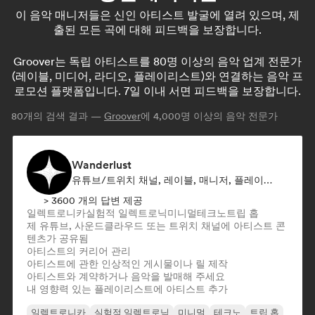
이 음악 매니저들은 신인 아티스트 발굴에 열려 있으며, 제
출된 모든 곡에 대해 피드백을 보장합니다.
Groover는 독립 아티스트를 80명 이상의 음악 업계 전문가
(레이블, 미디어, 라디오, 플레이리스트)와 연결하는 음악 프
로모션 플랫폼입니다. 7일 이내 서면 피드백을 보장합니다.
80
개의 검색 결과 —
Groover
에 4,000명 이상의 음악 전문가
Wanderlust
유튜브/트위치 채널, 레이블, 매니저, 플레이리스트 큐레이터, 소셜 미디어 인플루언서
> 3600 개의 답변 제공
일렉트로니카
실험적 일렉트로닉
미니멀
테크노
트립 홉
제 유튜브, 사운드클라우드 또는 트위치 채널에 아티스트 콘
텐츠가 공유됨
아티스트의 커리어 관리
아티스트에 관한 인상적인 게시물이나 릴 제작
아티스트와 계약하거나 음악을 발매해 주세요
내 영향력 있는 플레이리스트에 아티스트 추가
일렉트로니카
실험적 일렉트로닉
미니멀
테크노
트립 홉