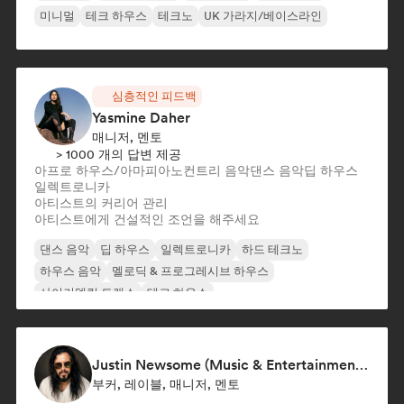
미니멀
테크 하우스
테크노
UK 가라지/베이스라인
심층적인 피드백
Yasmine Daher
매니저, 멘토
> 1000 개의 답변 제공
아프로 하우스/아마피아노
컨트리 음악
댄스 음악
딥 하우스
일렉트로니카
아티스트의 커리어 관리
아티스트에게 건설적인 조언을 해주세요
댄스 음악
딥 하우스
일렉트로니카
하드 테크노
하우스 음악
멜로딕 & 프로그레시브 하우스
사이키델릭 트랜스
테크 하우스
Justin Newsome (Music & Entertainment Executive | A&R, Artist Development & Partnerships | Applied AI & Systems Strategy)
부커, 레이블, 매니저, 멘토