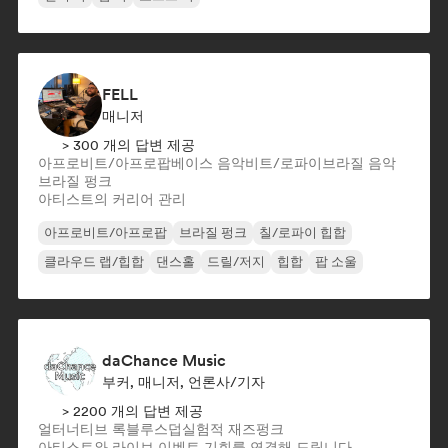
FELL
매니저
> 300 개의 답변 제공
아프로비트/아프로팝
베이스 음악
비트/로파이
브라질 음악
브라질 펑크
아티스트의 커리어 관리
아프로비트/아프로팝
브라질 펑크
칠/로파이 힙합
클라우드 랩/힙합
댄스홀
드릴/저지
힙합
팝 소울
daChance Music
부커, 매니저, 언론사/기자
> 2200 개의 답변 제공
얼터너티브 록
블루스
덥
실험적 재즈
펑크
아티스트와 라이브 이벤트 기회를 연결해 드립니다