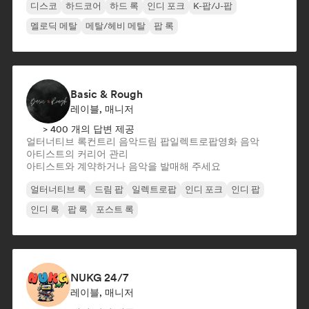
디스코
하드코어
하드 록
인디 포크
K-팝/J-팝
멜로딕 메탈
메탈/헤비 메탈
팝 록
Basic & Rough
레이블, 매니저
> 400 개의 답변 제공
얼터너티브 록
컨트리 음악
드림 팝
일렉트로팝
영화 음악
아티스트의 커리어 관리
아티스트와 계약하거나 음악을 발매해 주세요
얼터너티브 록
드림 팝
일렉트로팝
인디 포크
인디 팝
인디 록
팝 록
포스트 록
NUKG 24/7
레이블, 매니저