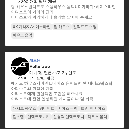
> 200 개의 답변 제공
딥 하우스
일렉트로 스윙
하우스 음악
UK 가라지/베이스라인
아티스트의 커리어 관리
아티스트와 계약하거나 음악을 발매해 주세요
UK 가라지/베이스라인
딥 하우스
일렉트로 스윙
하우스 음악
새로움
Volteface
매니저, 언론사/기자, 멘토
< 100개의 답변 제공
애시드 하우스
앰비언트
베이스 음악
드럼 앤 베이스
덥스텝
아티스트의 커리어 관리
아티스트에게 건설적인 조언을 해주세요
아티스트에 관한 인상적인 게시물이나 릴 제작
애시드 하우스
앰비언트
베이스 음악
드럼 앤 베이스
덥스텝
일렉트로니카
실험적 일렉트로닉
하우스 음악