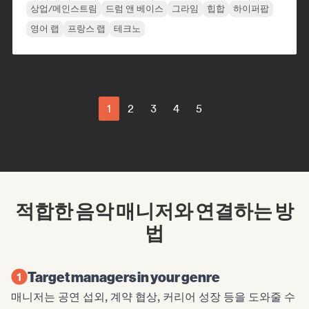
상업/메인스트림
드럼 앤 베이스
그라임
힙합
하이퍼팝
영어 랩
프랑스 랩
테크노
1
2
3
4
5
적합한 음악 매니저와 연결하는 방
법
Target managers in your genre
매니저는 공연 섭외, 계약 협상, 커리어 성장 등을 도와줄 수