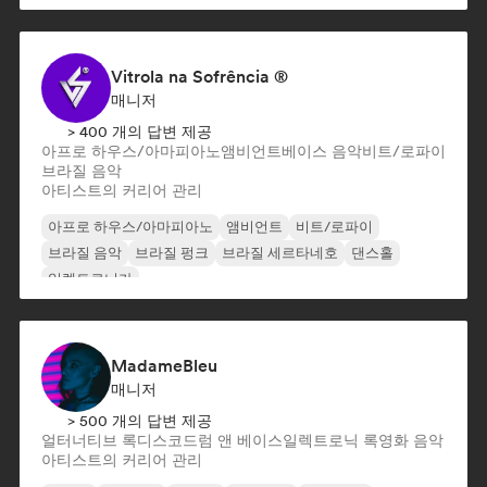
Vitrola na Sofrência ®
매니저
> 400 개의 답변 제공
아프로 하우스/아마피아노
앰비언트
베이스 음악
비트/로파이
브라질 음악
아티스트의 커리어 관리
아프로 하우스/아마피아노
앰비언트
비트/로파이
브라질 음악
브라질 펑크
브라질 세르타네호
댄스홀
일렉트로니카
MadameBleu
매니저
> 500 개의 답변 제공
얼터너티브 록
디스코
드럼 앤 베이스
일렉트로닉 록
영화 음악
아티스트의 커리어 관리