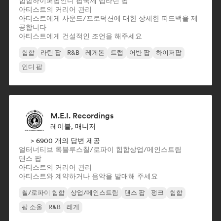
힙합
하이퍼팝
인디 팝
국제 랩
라틴 팝
아티스트의 커리어 관리
아티스트에게 사운드/프로덕션에 대한 상세한 피드백을 제
공합니다
아티스트에게 건설적인 조언을 해주세요
힙합
라틴 팝
R&B
레게톤
트랩
어반 팝
하이퍼팝
인디 팝
M.E.I. Recordings
레이블, 매니저
> 6900 개의 답변 제공
얼터너티브 록
블루스
칠/로파이 힙합
상업/메인스트림
댄스 팝
아티스트의 커리어 관리
아티스트와 계약하거나 음악을 발매해 주세요
칠/로파이 힙합
상업/메인스트림
댄스 팝
펑크
힙합
팝 소울
R&B
레게