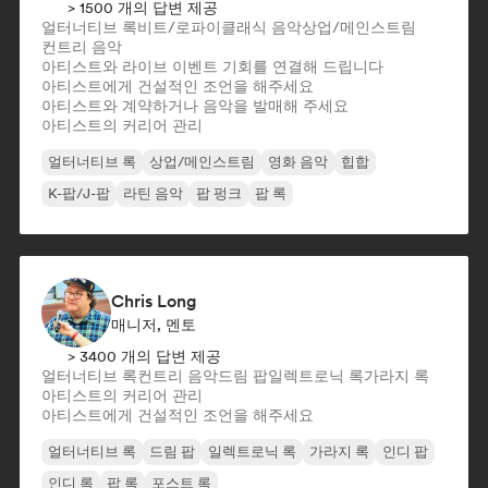
> 1500 개의 답변 제공
얼터너티브 록
비트/로파이
클래식 음악
상업/메인스트림
컨트리 음악
아티스트와 라이브 이벤트 기회를 연결해 드립니다
아티스트에게 건설적인 조언을 해주세요
아티스트와 계약하거나 음악을 발매해 주세요
아티스트의 커리어 관리
얼터너티브 록
상업/메인스트림
영화 음악
힙합
K-팝/J-팝
라틴 음악
팝 펑크
팝 록
Chris Long
매니저, 멘토
> 3400 개의 답변 제공
얼터너티브 록
컨트리 음악
드림 팝
일렉트로닉 록
가라지 록
아티스트의 커리어 관리
아티스트에게 건설적인 조언을 해주세요
얼터너티브 록
드림 팝
일렉트로닉 록
가라지 록
인디 팝
인디 록
팝 록
포스트 록