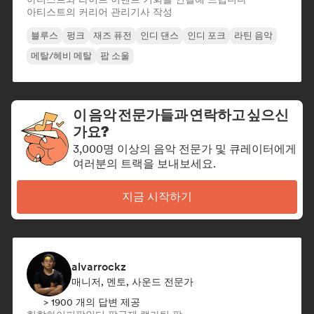
아티스트의 커리어 관리
기사 작성
블루스
펑크
재즈 퓨전
인디 댄스
인디 포크
라틴 음악
메탈/헤비 메탈
팝 소울
이 음악 전문가들과 연락하고 싶으신
가요?
3,000명 이상의 음악 전문가 및 큐레이터에게
여러분의 트랙을 보내보세요.
지금 시작하기
alvarrockz
매니저, 멘토, 사운드 전문가
> 1900 개의 답변 제공