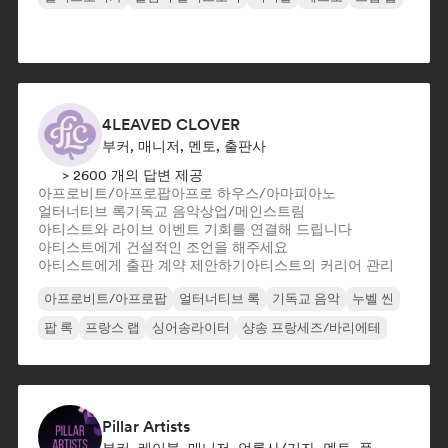
4LEAVED CLOVER
부커, 매니저, 멘토, 출판사
> 2600 개의 답변 제공
아프로비트/아프로팝
아프로 하우스/아마피아노
얼터너티브 록
기독교 음악
상업/메인스트림
아티스트와 라이브 이벤트 기회를 연결해 드립니다
아티스트에게 건설적인 조언을 해주세요
아티스트에게 출판 계약 제안하기
아티스트의 커리어 관리
아프로비트/아프로팝
얼터너티브 록
기독교 음악
누벨 씬
팝 록
프랑스 랩
싱어송라이터
샹송 프랑세즈/바리에테
Pillar Artists