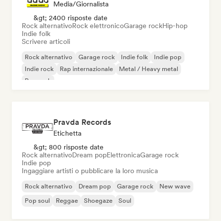
Media/Giornalista
&gt; 2400 risposte date
Rock alternativo
Rock elettronico
Garage rock
Hip-hop
Indie folk
Scrivere articoli
Rock alternativo
Garage rock
Indie folk
Indie pop
Indie rock
Rap internazionale
Metal / Heavy metal
Pop rock
Pravda Records
Etichetta
&gt; 800 risposte date
Rock alternativo
Dream pop
Elettronica
Garage rock
Indie pop
Ingaggiare artisti o pubblicare la loro musica
Rock alternativo
Dream pop
Garage rock
New wave
Pop soul
Reggae
Shoegaze
Soul