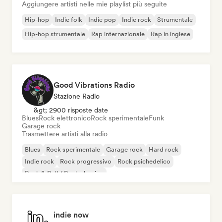
Aggiungere artisti nelle mie playlist più seguite
Hip-hop
Indie folk
Indie pop
Indie rock
Strumentale
Hip-hop strumentale
Rap internazionale
Rap in inglese
Good Vibrations Radio
Stazione Radio
&gt; 2900 risposte date
Blues
Rock elettronico
Rock sperimentale
Funk
Garage rock
Trasmettere artisti alla radio
Blues
Rock sperimentale
Garage rock
Hard rock
Indie rock
Rock progressivo
Rock psichedelico
Rock & Roll / Rock classico
indie now