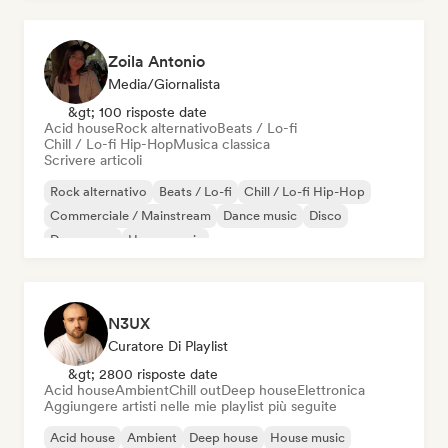
Zoila Antonio
Media/Giornalista
&gt; 100 risposte date
Acid house
Rock alternativo
Beats / Lo-fi
Chill / Lo-fi Hip-Hop
Musica classica
Scrivere articoli
Rock alternativo
Beats / Lo-fi
Chill / Lo-fi Hip-Hop
Commerciale / Mainstream
Dance music
Disco
Dream pop
House music
N3UX
Curatore Di Playlist
&gt; 2800 risposte date
Acid house
Ambient
Chill out
Deep house
Elettronica
Aggiungere artisti nelle mie playlist più seguite
Acid house
Ambient
Deep house
House music