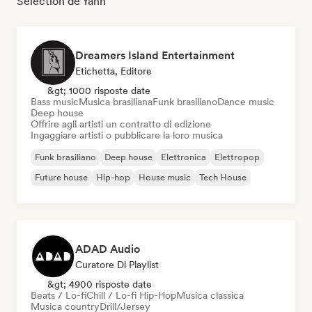
Sélection de Yann
Dreamers Island Entertainment
Etichetta, Editore
&gt; 1000 risposte date
Bass music
Musica brasiliana
Funk brasiliano
Dance music
Deep house
Offrire agli artisti un contratto di edizione
Ingaggiare artisti o pubblicare la loro musica
Funk brasiliano
Deep house
Elettronica
Elettropop
Future house
Hip-hop
House music
Tech House
ADAD Audio
Curatore Di Playlist
&gt; 4900 risposte date
Beats / Lo-fi
Chill / Lo-fi Hip-Hop
Musica classica
Musica country
Drill/Jersey