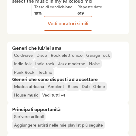
select the music in my Mixcloud mix
Tasso di condivisione
Risposte date
19%
619
Vedi curatori simili
Generi che lui/lei ama
Coldwave
Disco
Rock elettronico
Garage rock
Indie folk
Indie rock
Jazz moderno
Noise
Punk Rock
Techno
Generi che sono disposti ad accettare
Musica africana
Ambient
Blues
Dub
Grime
House music
Vedi tutti +4
Principali opportunità
Scrivere articoli
Aggiungere artisti nelle mie playlist più seguite