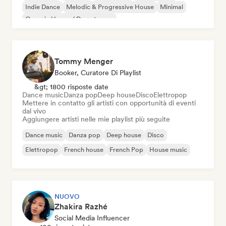
Indie Dance
Melodic & Progressive House
Minimal
Organic House / Downtempo
Tommy Menger
Booker, Curatore Di Playlist
&gt; 1800 risposte date
Dance music
Danza pop
Deep house
Disco
Elettropop
Mettere in contatto gli artisti con opportunità di eventi
dal vivo
Aggiungere artisti nelle mie playlist più seguite
Dance music
Danza pop
Deep house
Disco
Elettropop
French house
French Pop
House music
NUOVO
Zhakira Razhé
Social Media Influencer