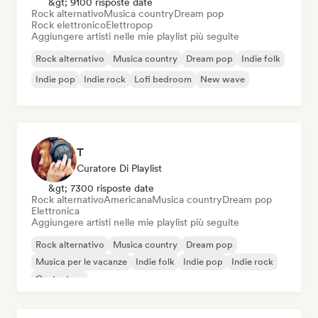
&gt; 9100 risposte date
Rock alternativo
Musica country
Dream pop
Rock elettronico
Elettropop
Aggiungere artisti nelle mie playlist più seguite
Rock alternativo
Musica country
Dream pop
Indie folk
Indie pop
Indie rock
Lofi bedroom
New wave
T
Curatore Di Playlist
&gt; 7300 risposte date
Rock alternativo
Americana
Musica country
Dream pop
Elettronica
Aggiungere artisti nelle mie playlist più seguite
Rock alternativo
Musica country
Dream pop
Musica per le vacanze
Indie folk
Indie pop
Indie rock
Cantautore