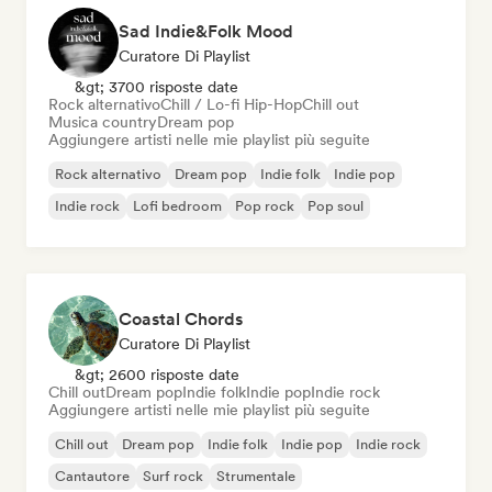
Sad Indie&Folk Mood
Curatore Di Playlist
&gt; 3700 risposte date
Rock alternativo
Chill / Lo-fi Hip-Hop
Chill out
Musica country
Dream pop
Aggiungere artisti nelle mie playlist più seguite
Rock alternativo
Dream pop
Indie folk
Indie pop
Indie rock
Lofi bedroom
Pop rock
Pop soul
Coastal Chords
Curatore Di Playlist
&gt; 2600 risposte date
Chill out
Dream pop
Indie folk
Indie pop
Indie rock
Aggiungere artisti nelle mie playlist più seguite
Chill out
Dream pop
Indie folk
Indie pop
Indie rock
Cantautore
Surf rock
Strumentale