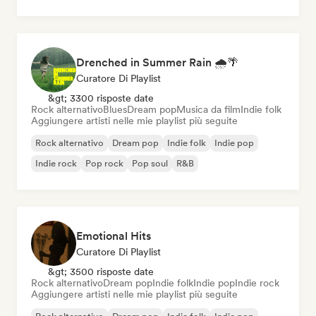
Drenched in Summer Rain 🌧️🌴
Curatore Di Playlist
&gt; 3300 risposte date
Rock alternativo
Blues
Dream pop
Musica da film
Indie folk
Aggiungere artisti nelle mie playlist più seguite
Rock alternativo
Dream pop
Indie folk
Indie pop
Indie rock
Pop rock
Pop soul
R&B
Emotional Hits
Curatore Di Playlist
&gt; 3500 risposte date
Rock alternativo
Dream pop
Indie folk
Indie pop
Indie rock
Aggiungere artisti nelle mie playlist più seguite