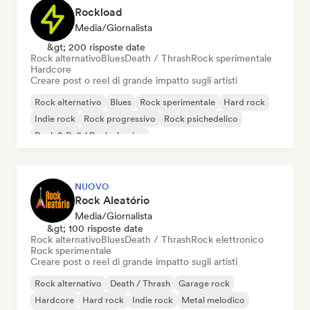
Rockload
Media/Giornalista
&gt; 200 risposte date
Rock alternativo
Blues
Death / Thrash
Rock sperimentale
Hardcore
Creare post o reel di grande impatto sugli artisti
Rock alternativo
Blues
Rock sperimentale
Hard rock
Indie rock
Rock progressivo
Rock psichedelico
Rock & Roll / Rock classico
NUOVO
Rock Aleatório
Media/Giornalista
&gt; 100 risposte date
Rock alternativo
Blues
Death / Thrash
Rock elettronico
Rock sperimentale
Creare post o reel di grande impatto sugli artisti
Rock alternativo
Death / Thrash
Garage rock
Hardcore
Hard rock
Indie rock
Metal melodico