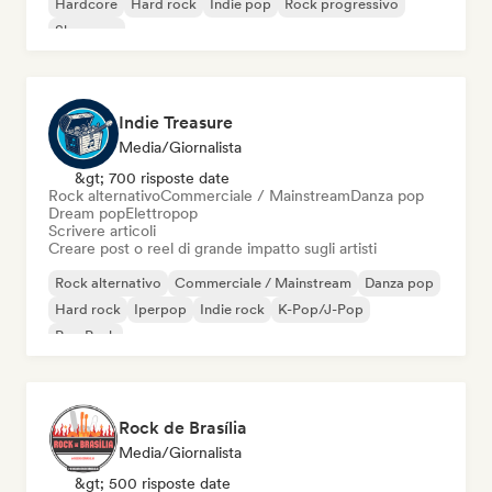
Hardcore
Hard rock
Indie pop
Rock progressivo
Shoegaze
Indie Treasure
Media/Giornalista
&gt; 700 risposte date
Rock alternativo
Commerciale / Mainstream
Danza pop
Dream pop
Elettropop
Scrivere articoli
Creare post o reel di grande impatto sugli artisti
Rock alternativo
Commerciale / Mainstream
Danza pop
Hard rock
Iperpop
Indie rock
K-Pop/J-Pop
Pop Punk
Rock de Brasília
Media/Giornalista
&gt; 500 risposte date