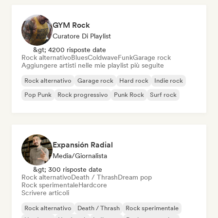
GYM Rock
Curatore Di Playlist
&gt; 4200 risposte date
Rock alternativo
Blues
Coldwave
Funk
Garage rock
Aggiungere artisti nelle mie playlist più seguite
Rock alternativo
Garage rock
Hard rock
Indie rock
Pop Punk
Rock progressivo
Punk Rock
Surf rock
Expansión Radial
Media/Giornalista
&gt; 300 risposte date
Rock alternativo
Death / Thrash
Dream pop
Rock sperimentale
Hardcore
Scrivere articoli
Rock alternativo
Death / Thrash
Rock sperimentale