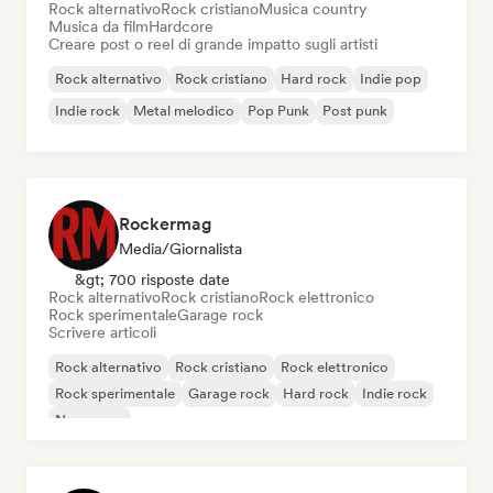
Rock alternativo
Rock cristiano
Musica country
Musica da film
Hardcore
Creare post o reel di grande impatto sugli artisti
Rock alternativo
Rock cristiano
Hard rock
Indie pop
Indie rock
Metal melodico
Pop Punk
Post punk
Rockermag
Media/Giornalista
&gt; 700 risposte date
Rock alternativo
Rock cristiano
Rock elettronico
Rock sperimentale
Garage rock
Scrivere articoli
Rock alternativo
Rock cristiano
Rock elettronico
Rock sperimentale
Garage rock
Hard rock
Indie rock
New wave