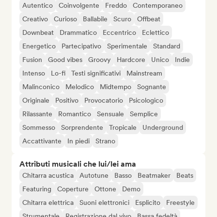
Autentico
Coinvolgente
Freddo
Contemporaneo
Creativo
Curioso
Ballabile
Scuro
Offbeat
Downbeat
Drammatico
Eccentrico
Eclettico
Energetico
Partecipativo
Sperimentale
Standard
Fusion
Good vibes
Groovy
Hardcore
Unico
Indie
Intenso
Lo-fi
Testi significativi
Mainstream
Malinconico
Melodico
Midtempo
Sognante
Originale
Positivo
Provocatorio
Psicologico
Rilassante
Romantico
Sensuale
Semplice
Sommesso
Sorprendente
Tropicale
Underground
Accattivante
In piedi
Strano
Attributi musicali che lui/lei ama
Chitarra acustica
Autotune
Basso
Beatmaker
Beats
Featuring
Coperture
Ottone
Demo
Chitarra elettrica
Suoni elettronici
Esplicito
Freestyle
Strumentale
Registrazione dal vivo
Bassa fedeltà