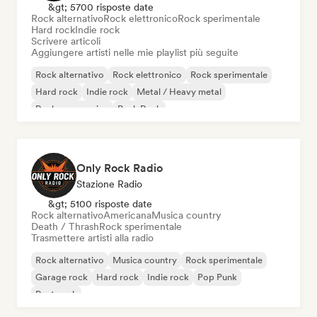
&gt; 5700 risposte date
Rock alternativo
Rock elettronico
Rock sperimentale
Hard rock
Indie rock
Scrivere articoli
Aggiungere artisti nelle mie playlist più seguite
Rock alternativo
Rock elettronico
Rock sperimentale
Hard rock
Indie rock
Metal / Heavy metal
Rock progressivo
Punk Rock
Only Rock Radio
Stazione Radio
&gt; 5100 risposte date
Rock alternativo
Americana
Musica country
Death / Thrash
Rock sperimentale
Trasmettere artisti alla radio
Rock alternativo
Musica country
Rock sperimentale
Garage rock
Hard rock
Indie rock
Pop Punk
Post punk