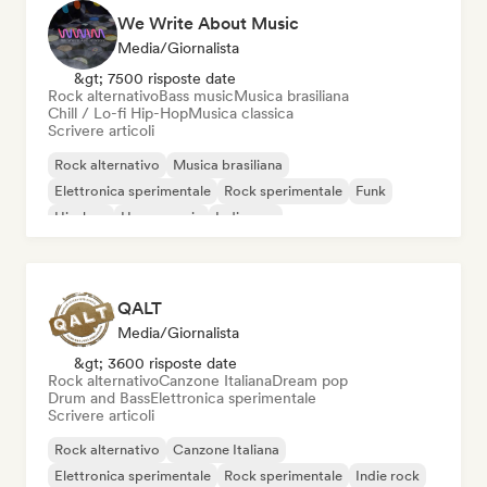
We Write About Music
Media/Giornalista
&gt; 7500 risposte date
Rock alternativo
Bass music
Musica brasiliana
Chill / Lo-fi Hip-Hop
Musica classica
Scrivere articoli
Rock alternativo
Musica brasiliana
Elettronica sperimentale
Rock sperimentale
Funk
Hip-hop
House music
Indie pop
QALT
Media/Giornalista
&gt; 3600 risposte date
Rock alternativo
Canzone Italiana
Dream pop
Drum and Bass
Elettronica sperimentale
Scrivere articoli
Rock alternativo
Canzone Italiana
Elettronica sperimentale
Rock sperimentale
Indie rock