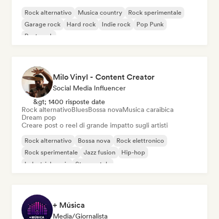
Rock alternativo
Musica country
Rock sperimentale
Garage rock
Hard rock
Indie rock
Pop Punk
Post punk
Milo Vinyl - Content Creator
Social Media Influencer
&gt; 1400 risposte date
Rock alternativo
Blues
Bossa nova
Musica caraibica
Dream pop
Creare post o reel di grande impatto sugli artisti
Rock alternativo
Bossa nova
Rock elettronico
Rock sperimentale
Jazz fusion
Hip-hop
Industrial music
Strumentale
+ Música
Media/Giornalista