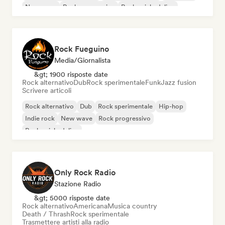
New wave
Rock progressivo
Rock psichedelico
Rock Fueguino
Media/Giornalista
&gt; 1900 risposte date
Rock alternativo
Dub
Rock sperimentale
Funk
Jazz fusion
Scrivere articoli
Rock alternativo
Dub
Rock sperimentale
Hip-hop
Indie rock
New wave
Rock progressivo
Rock psichedelico
Only Rock Radio
Stazione Radio
&gt; 5000 risposte date
Rock alternativo
Americana
Musica country
Death / Thrash
Rock sperimentale
Trasmettere artisti alla radio