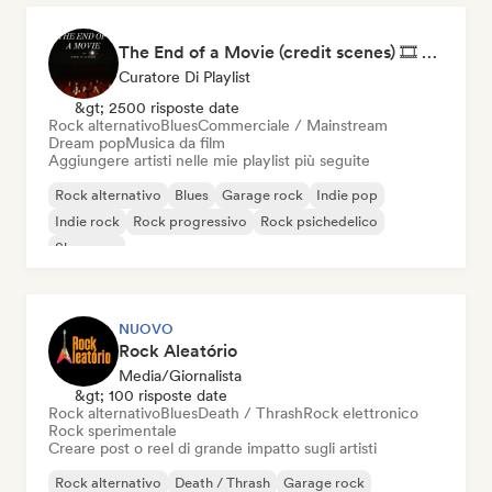
The End of a Movie (credit scenes) 🎞️ Cinematic Dream Pop & Bedroom Indie
Curatore Di Playlist
&gt; 2500 risposte date
Rock alternativo
Blues
Commerciale / Mainstream
Dream pop
Musica da film
Aggiungere artisti nelle mie playlist più seguite
Rock alternativo
Blues
Garage rock
Indie pop
Indie rock
Rock progressivo
Rock psichedelico
Shoegaze
NUOVO
Rock Aleatório
Media/Giornalista
&gt; 100 risposte date
Rock alternativo
Blues
Death / Thrash
Rock elettronico
Rock sperimentale
Creare post o reel di grande impatto sugli artisti
Rock alternativo
Death / Thrash
Garage rock