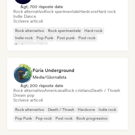
&gt; 700 risposte date
Rock alternativo
Rock sperimentale
Hardcore
Hard rock
Indie Dance
Scrivere articoli
Rock alternativo
Rock sperimentale
Hard rock
Indie rock
Pop Punk
Post punk
Post rock
Rock progressivo
Fúria Underground
Media/Giornalista
&gt; 200 risposte date
Rock alternativo
Americana
Rock cristiano
Death / Thrash
Dream pop
Scrivere articoli
Rock alternativo
Death / Thrash
Hardcore
Indie rock
Pop Punk
Pop rock
Post rock
Rock progressivo